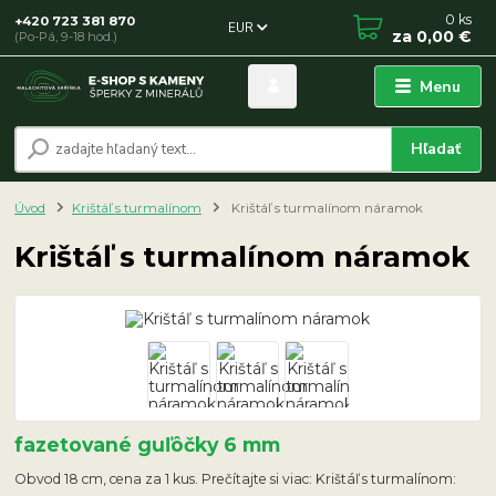
0
ks
+420 723 381 870
EUR
za
0,00 €
(Po-Pá, 9-18 hod.)
Menu
Hľadať
Úvod
Krištáľ s turmalínom
Krištáľ s turmalínom náramok
Krištáľ s turmalínom náramok
fazetované guľôčky 6 mm
Obvod 18 cm, cena za 1 kus. Prečítajte si viac: Krištáľ s turmalínom: