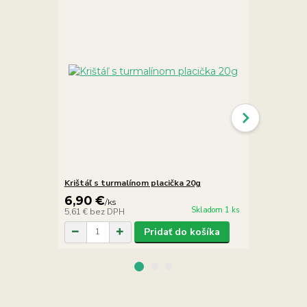
Krištáľ s turmalínom placička 20g
Krištáľ s t
6,90 €
2,90 €
/
ks
/
ks
Skladom 1 ks
5,61 €
bez DPH
2,36 €
bez D
Pridať do košíka