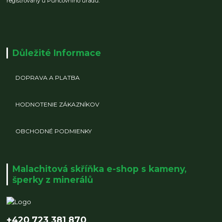
registrovaný u Puncovního úřadu.
Důležité Informace
DOPRAVA A PLATBA
HODNOTENIE ZÁKAZNÍKOV
OBCHODNÉ PODMIENKY
Malachitová skříňka e-shop s kameny,
šperky z minerálů
+420 723 381 870