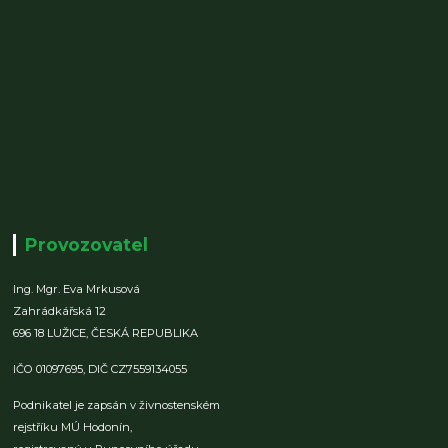
Provozovatel
Ing. Mgr. Eva Mrkusová
Zahrádkářská 12
696 18 LUŽICE,
ČESKÁ REPUBLIKA
IČO 01097695,
DIČ CZ7559134055
Podnikatel je zapsán v živnostenském
rejstříku MÚ Hodonín,