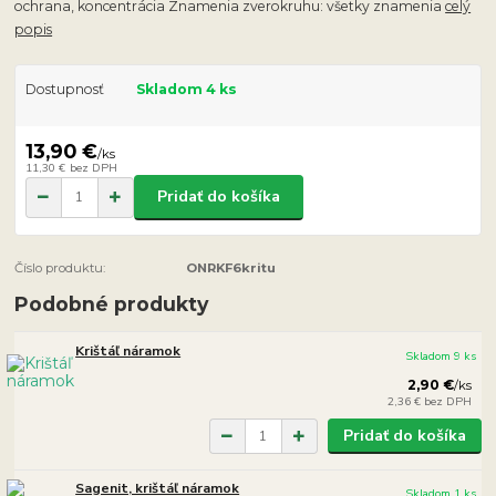
ochrana, koncentrácia Znamenia zverokruhu: všetky znamenia
celý
popis
Dostupnosť
Skladom 4 ks
13,90 €
/
ks
11,30 €
bez DPH
Pridať do košíka
Číslo produktu:
ONRKF6kritu
Podobné produkty
Krištáľ náramok
Skladom 9 ks
2,90 €
/
ks
2,36 €
bez DPH
Pridať do košíka
Sagenit, krištáľ náramok
Skladom 1 ks