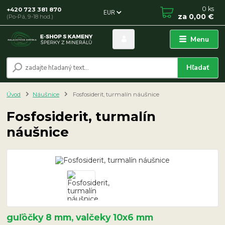
0
ks
+420 723 381 870
EUR
za
0,00 €
(Po-Pá, 9-18 hod.)
Menu
Hľadať
Úvod
Náušnice
Fosfosiderit, turmalín náušnice
Fosfosiderit, turmalín
náušnice
guľôčky 8 mm, valčeky 10x6 mm