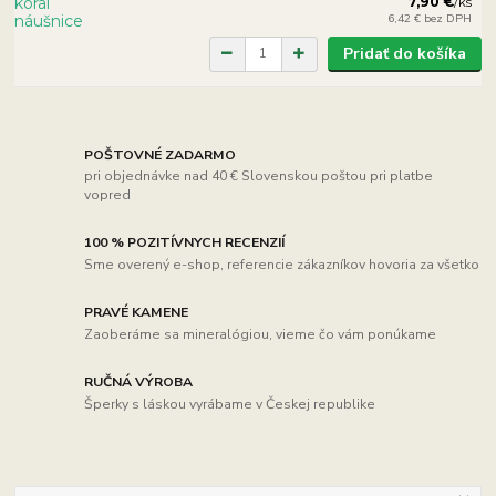
7,90 €
/
ks
6,42 €
bez DPH
Pridať do košíka
POŠTOVNÉ ZADARMO
pri objednávke nad 40 € Slovenskou poštou pri platbe
vopred
100 % POZITÍVNYCH RECENZIÍ
Sme overený e-shop, referencie zákazníkov hovoria za všetko
PRAVÉ KAMENE
Zaoberáme sa mineralógiou, vieme čo vám ponúkame
RUČNÁ VÝROBA
Šperky s láskou vyrábame v Českej republike