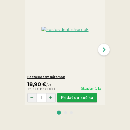
Fosfosiderit náramok
Fosfosiderit
18,90 €
16,90 €
/
ks
/
Skladom 1 ks
15,37 €
bez DPH
13,74 €
bez 
Pridať do košíka