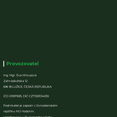
Provozovatel
Ing. Mgr. Eva Mrkusová
Zahrádkářská 12
696 18 LUŽICE,
ČESKÁ REPUBLIKA
IČO 01097695,
DIČ CZ7559134055
Podnikatel je zapsán v živnostenském
rejstříku MÚ Hodonín,
registrovaný u Puncovního úřadu.