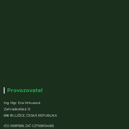
Provozovatel
Ing. Mgr. Eva Mrkusová
Zahrádkářská 12
696 18 LUŽICE,
ČESKÁ REPUBLIKA
IČO 01097695,
DIČ CZ7559134055