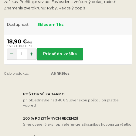
za 1 kus. Prečítajte si viac: Fosfosiderit: vnútorný pokoj, radosť
Znamenie zverokruhu: Ryby, Rak
celý popis
Dostupnosť
Skladom 1 ks
18,90 €
/
ks
15,37 €
bez DPH
Pridať do košíka
Číslo produktu:
ANRK8fos
POŠTOVNÉ ZADARMO
pri objednávke nad 40 € Slovenskou poštou pri platbe
vopred
100 % POZITÍVNYCH RECENZIÍ
Sme overený e-shop, referencie zákazníkov hovoria za všetko