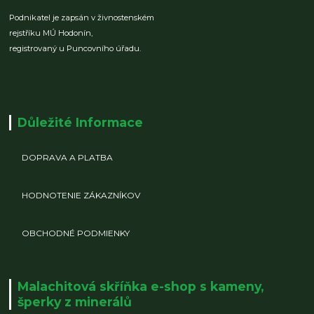
Podnikatel je zapsán v živnostenském
rejstříku MÚ Hodonín,
registrovaný u Puncovního úřadu.
Důležité Informace
DOPRAVA A PLATBA
HODNOTENIE ZÁKAZNÍKOV
OBCHODNÉ PODMIENKY
Malachitová skříňka e-shop s kameny,
šperky z minerálů