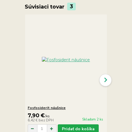
Súvisiaci tovar
3
Fosfosiderit náušnice
Fosfosiderit
7,90 €
7,90 €
/
ks
/
ks
Skladom 2 ks
6,42 €
bez DPH
6,42 €
bez D
Pridať do košíka