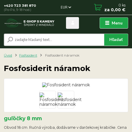
0
ks
+420 723 381 870
EUR
za
0,00 €
(Po-Pá, 9-18 hod.)
Menu
Hľadať
Úvod
Fosfosiderit
Fosfosiderit náramok
Fosfosiderit náramok
guľôčky 8 mm
Obvod 18 cm. Ručná výroba, dodávame v darčekovej krabičke. Cena