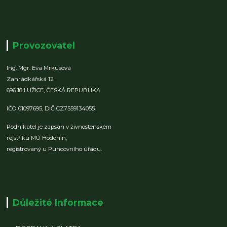
Provozovatel
Ing. Mgr. Eva Mrkusová
Zahrádkářská 12
696 18 LUŽICE,
ČESKÁ REPUBLIKA
IČO 01097695,
DIČ CZ7559134055
Podnikatel je zapsán v živnostenském
rejstříku MÚ Hodonín,
registrovaný u Puncovního úřadu.
Důležité Informace