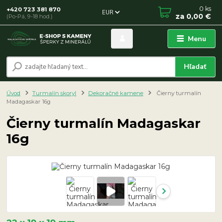
0
ks
+420 723 381 870
EUR
za
0,00 €
(Po-Pá, 9-18 hod.)
Menu
Hľadať
Úvod
Turmalín skoryl
Dekoračné kamene
Čierny turmalín
Madagaskar 16g
Čierny turmalín Madagaskar
16g