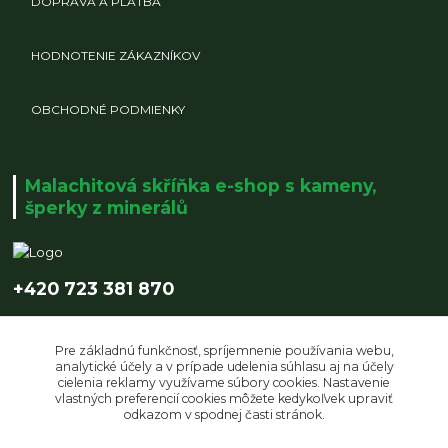
DOPRAVA A PLATBA
HODNOTENIE ZÁKAZNÍKOV
OBCHODNÉ PODMIENKY
Malachitová skříňka e-shop s kameny,
šperky z minerálů
+420 723 381 870
info@malachitovaskrinka.cz
Pre základnú funkčnosť, spríjemnenie používania webu,
analytické účely a v prípade udelenia súhlasu aj na účely
cielenia reklamy využívame súbory cookies. Nastavenie
vlastných preferencií cookies môžete kedykoľvek upraviť
odkazom v spodnej časti stránok.