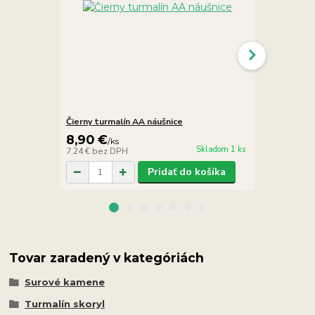
Čierny turmalín AA náušnice
Čierny turma
8,90 €
6,90 €
/
ks
/
k
Skladom 1 ks
7,24 €
bez DPH
5,61 €
bez D
Pridať do košíka
Tovar zaradený v kategóriách
Surové kamene
Turmalín skoryl