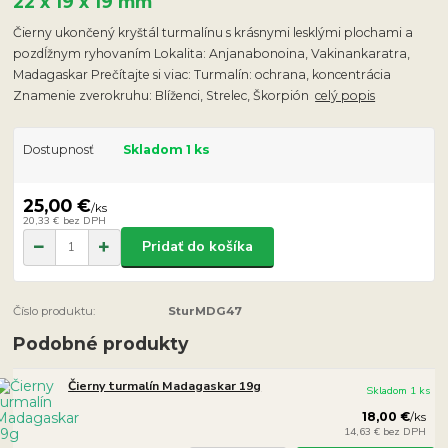
22 x 19 x 19 mm
Čierny ukončený kryštál turmalínu s krásnymi lesklými plochami a
pozdĺžnym ryhovaním Lokalita: Anjanabonoina, Vakinankaratra,
Madagaskar Prečítajte si viac: Turmalín: ochrana, koncentrácia
Znamenie zverokruhu: Blíženci, Strelec, Škorpión
celý popis
Dostupnosť
Skladom 1 ks
25,00 €
/
ks
20,33 €
bez DPH
Pridať do košíka
Číslo produktu:
SturMDG47
Podobné produkty
Čierny turmalín Madagaskar 19g
Skladom 1 ks
18,00 €
/
ks
14,63 €
bez DPH