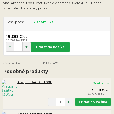
viac: Aragonit: trpezlivosť, učenie Znamenie zverokruhu: Panna,
Kozorožec, Baran
celý popis
Dostupnosť
Skladom 1 ks
19,00 €
/
ks
15,45 €
bez DPH
Pridať do košíka
Číslo produktu:
OTEara21
Podobné produkty
Aragonit ťažítko 1300g
Skladom 1 ks
39,00 €
/
ks
31,71 €
bez DPH
Pridať do košíka
Aragonit ťažítko 1600g