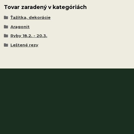
Tovar zaradený v kategóriách
Ťažítka, dekorácie
Aragonit
Ryby 18.2. - 20.3.
Leštené rezy