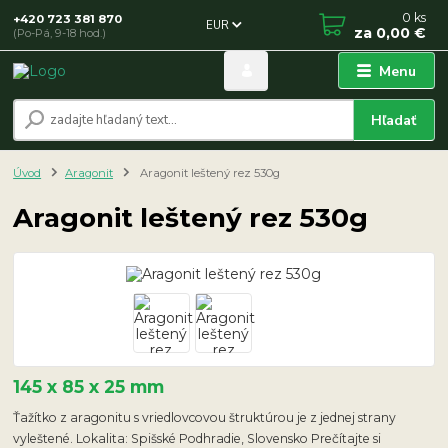
0
ks
+420 723 381 870
EUR
za
0,00 €
(Po-Pá, 9-18 hod.)
Menu
Hľadať
Úvod
Aragonit
Aragonit leštený rez 530g
Aragonit leštený rez 530g
145 x 85 x 25 mm
Ťažítko z aragonitu s vriedlovcovou štruktúrou je z jednej strany
vyleštené. Lokalita: Spišské Podhradie, Slovensko Prečítajte si