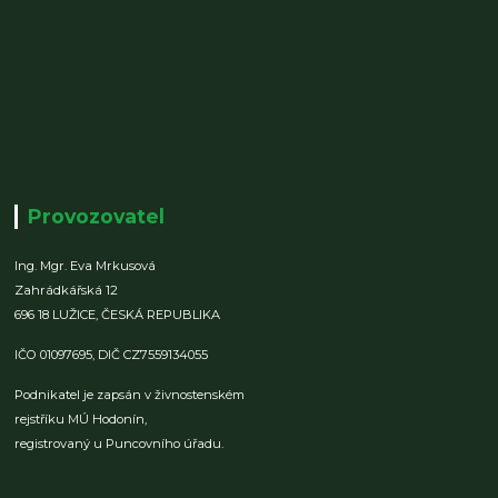
Provozovatel
Ing. Mgr. Eva Mrkusová
Zahrádkářská 12
696 18 LUŽICE,
ČESKÁ REPUBLIKA
IČO 01097695,
DIČ CZ7559134055
Podnikatel je zapsán v živnostenském
rejstříku MÚ Hodonín,
registrovaný u Puncovního úřadu.