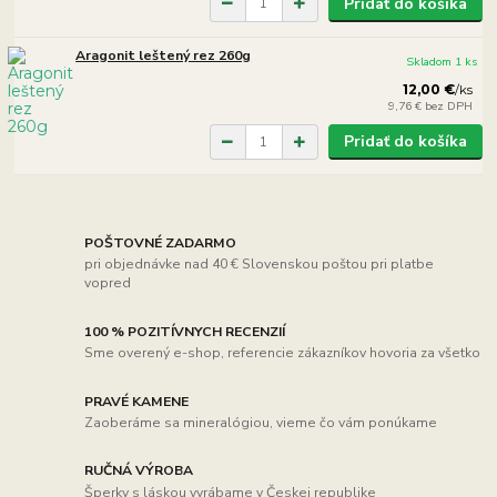
Pridať do košíka
Aragonit leštený rez 260g
Skladom 1 ks
12,00 €
/
ks
9,76 €
bez DPH
Pridať do košíka
POŠTOVNÉ ZADARMO
pri objednávke nad 40 € Slovenskou poštou pri platbe
vopred
100 % POZITÍVNYCH RECENZIÍ
Sme overený e-shop, referencie zákazníkov hovoria za všetko
PRAVÉ KAMENE
Zaoberáme sa mineralógiou, vieme čo vám ponúkame
RUČNÁ VÝROBA
Šperky s láskou vyrábame v Českej republike