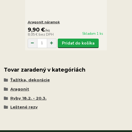
Aragonit náramok
9,90 €
/
ks
Skladom 1 ks
8,05 €
bez DPH
Pridať do košíka
Tovar zaradený v kategóriách
Ťažítka, dekorácie
Aragonit
Ryby 18.2. - 20.3.
Leštené rezy