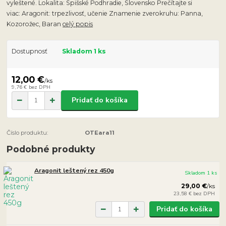
vyleštené. Lokalita: Spišské Podhradie, Slovensko Prečítajte si
viac: Aragonit: trpezlivosť, učenie Znamenie zverokruhu: Panna,
Kozorožec, Baran
celý popis
Dostupnosť
Skladom 1 ks
12,00 €
/
ks
9,76 €
bez DPH
Pridať do košíka
Číslo produktu:
OTEara11
Podobné produkty
Aragonit leštený rez 450g
Skladom 1 ks
29,00 €
/
ks
23,58 €
bez DPH
Pridať do košíka