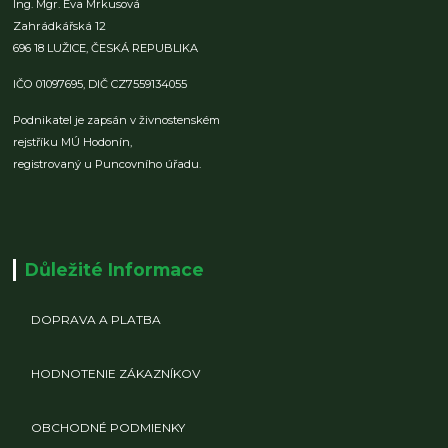
Ing. Mgr. Eva Mrkusová
Zahrádkářská 12
696 18 LUŽICE,
ČESKÁ REPUBLIKA
IČO 01097695,
DIČ CZ7559134055
Podnikatel je zapsán v živnostenském
rejstříku MÚ Hodonín,
registrovaný u Puncovního úřadu.
Důležité Informace
DOPRAVA A PLATBA
HODNOTENIE ZÁKAZNÍKOV
OBCHODNÉ PODMIENKY