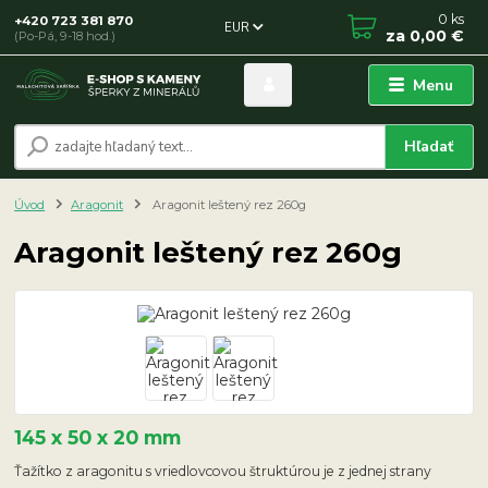
0
ks
+420 723 381 870
EUR
za
0,00 €
(Po-Pá, 9-18 hod.)
Menu
Hľadať
Úvod
Aragonit
Aragonit leštený rez 260g
Aragonit leštený rez 260g
145 x 50 x 20 mm
Ťažítko z aragonitu s vriedlovcovou štruktúrou je z jednej strany