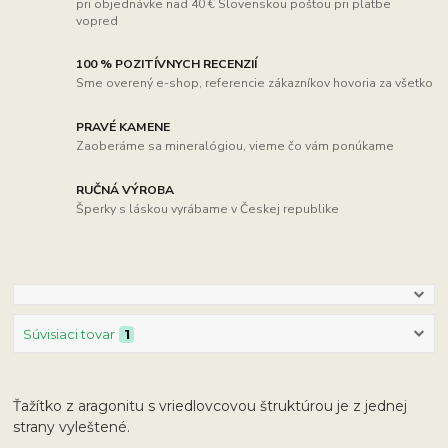
pri objednávke nad 40 € Slovenskou poštou pri platbe
vopred
100 % POZITÍVNYCH RECENZIÍ
Sme overený e-shop, referencie zákazníkov hovoria za všetko
PRAVÉ KAMENE
Zaoberáme sa mineralógiou, vieme čo vám ponúkame
RUČNÁ VÝROBA
Šperky s láskou vyrábame v Českej republike
Súvisiaci tovar
1
Ťažítko z aragonitu s vriedlovcovou štruktúrou je z jednej
strany vyleštené.