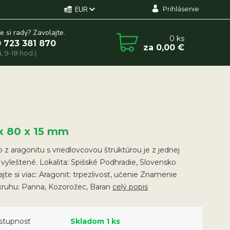
Prihlásenie
EUR
e si rady? Zavolajte.
0
ks
 723 381 870
za
0,00 €
, 9-18 hod.)
 x 80 x 15 mm
o z aragonitu s vriedlovcovou štruktúrou je z jednej
 vyleštené. Lokalita: Spišské Podhradie, Slovensko
ajte si viac: Aragonit: trpezlivosť, učenie Znamenie
kruhu: Panna, Kozorožec, Baran
celý popis
stupnosť
Skladom 1 ks