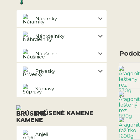
Náramky
Náhrdelníky
Podob
Náušnice
Prívesky
Súpravy
BRÚSENÉ KAMENE
Anjeli