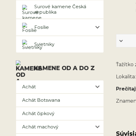
Surové kamene Česká
republika
Fosílie
Svietniky
Ťažítko 
KAMENE OD A DO Z
Lokalita
Achát
Prečítaj
Achát Botswana
Znamen
Achát čipkový
Achát machový
Súvisi