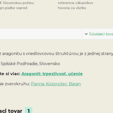
€ Slovenskou poštou
referencie zákazníkov
pri platbe vopred
hovoria za všetko
Súvisiaci tov
z aragonitu s vriedlovcovou štruktúrou je z jednej stran
: Spišské Podhradie, Slovensko
te si viac:
Aragonit: trpezlivosť, učenie
ie zverokruhu:
Panna, Kozorožec, Baran
aci tovar
1