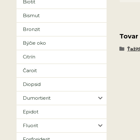
Biotit
Bismut
Bronzit
Tovar
Býčie oko
Ťažít
Citrín
Čaroit
Diopsid
Dumortierit
Epidot
Fluorit
Fosfosiderit