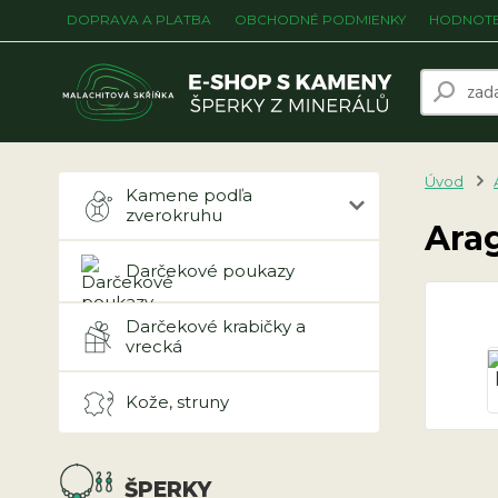
DOPRAVA A PLATBA
OBCHODNÉ PODMIENKY
HODNOTE
Úvod
Kamene podľa
zverokruhu
Arag
Darčekové poukazy
Darčekové krabičky a
vrecká
Kože, struny
ŠPERKY