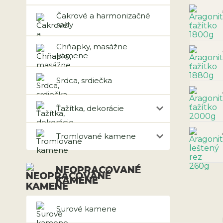
Čakrové a harmonizačné
sady
Chňapky, masážne
kamene
Srdca, srdiečka
Ťažítka, dekorácie
Tromlované kamene
NEOPRACOVANÉ
KAMENE
Surové kamene