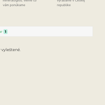
mineralógiou, vieme čo
vyrábame v Českej
vám ponúkame
republike
ar
1
y vyleštené.