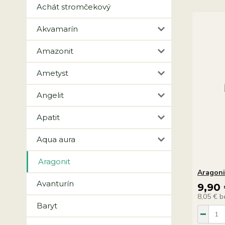
Achát stromčekový
Akvamarín
Amazonit
Ametyst
Angelit
Apatit
Aqua aura
Aragonit
Aragon
Avanturín
9,90
8,05 €
b
Baryt