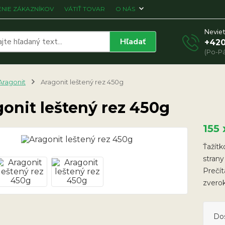
NIE ZÁKAZNÍKOV
VÁTIŤ TOVAR
O NÁS
Neviet
Hľadať
+420
(Po-Pá
Aragonit
Aragonit leštený rez 450g
onit leštený rez 450g
155
Ťažítk
strany
Prečít
zvero
Do