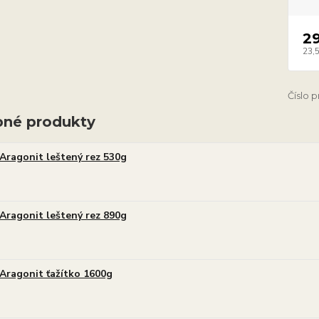
2
23,
Číslo 
né produkty
Aragonit leštený rez 530g
Aragonit leštený rez 890g
Aragonit ťažítko 1600g