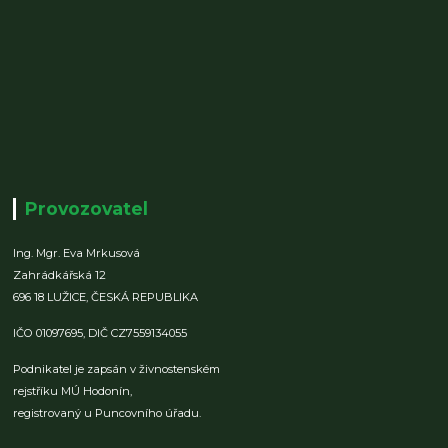
Provozovatel
Ing. Mgr. Eva Mrkusová
Zahrádkářská 12
696 18 LUŽICE,
ČESKÁ REPUBLIKA
IČO 01097695,
DIČ CZ7559134055
Podnikatel je zapsán v živnostenském
rejstříku MÚ Hodonín,
registrovaný u Puncovního úřadu.