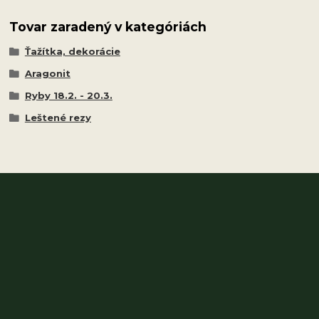
Tovar zaradený v kategóriách
Ťažítka, dekorácie
Aragonit
Ryby 18.2. - 20.3.
Leštené rezy