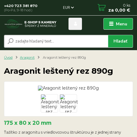
0
ks
+420 723 381 870
EUR
za
0,00 €
(Po-Pá, 9-18 hod.)
Menu
Hľadať
Úvod
Aragonit
Aragonit leštený rez 890g
Aragonit leštený rez 890g
175 x 80 x 20 mm
Ťažítko z aragonitu s vriedlovcovou štruktúrou je z jednej strany