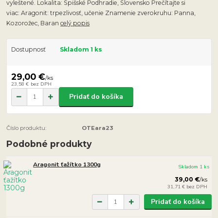
vyleštené. Lokalita: Spišské Podhradie, Slovensko Prečítajte si
viac: Aragonit: trpezlivosť, učenie Znamenie zverokruhu: Panna,
Kozorožec, Baran
celý popis
Dostupnosť
Skladom 1 ks
29,00 €
/
ks
23,58 €
bez DPH
Pridať do košíka
Číslo produktu:
OTEara23
Podobné produkty
Aragonit ťažítko 1300g
Skladom 1 ks
39,00 €
/
ks
31,71 €
bez DPH
Pridať do košíka