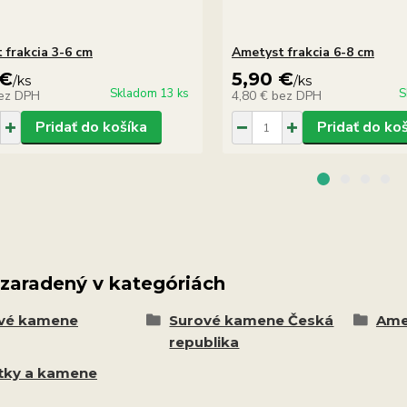
 frakcia 3-6 cm
Ametyst frakcia 6-8 cm
 €
5,90 €
/
ks
/
ks
Skladom 13 ks
S
ez DPH
4,80 €
bez DPH
Pridať do košíka
Pridať do ko
 zaradený v kategóriách
vé kamene
Surové kamene Česká
Ame
republika
ky a kamene