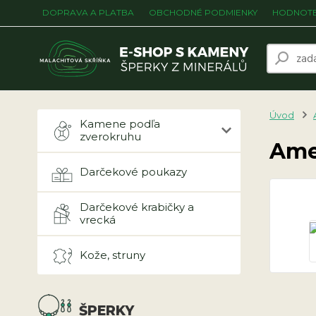
DOPRAVA A PLATBA
OBCHODNÉ PODMIENKY
HODNOTE
Úvod
Kamene podľa
zverokruhu
Ame
Darčekové poukazy
Darčekové krabičky a
vrecká
Kože, struny
ŠPERKY