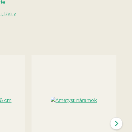
ia
c, Ryby