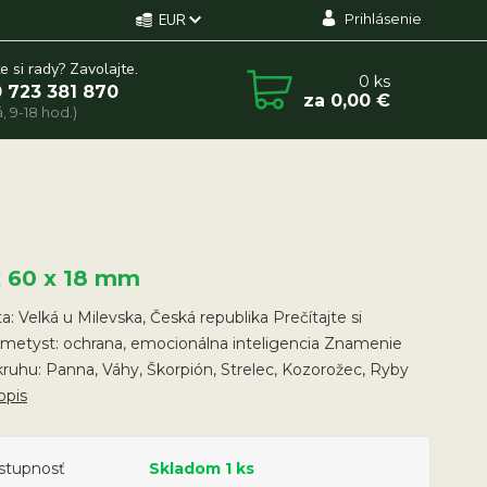
Prihlásenie
EUR
e si rady? Zavolajte.
0
ks
 723 381 870
za
0,00 €
, 9-18 hod.)
x 60 x 18 mm
ta: Velká u Milevska, Česká republika Prečítajte si
Ametyst: ochrana, emocionálna inteligencia Znamenie
ruhu: Panna, Váhy, Škorpión, Strelec, Kozorožec, Ryby
opis
stupnosť
Skladom 1 ks