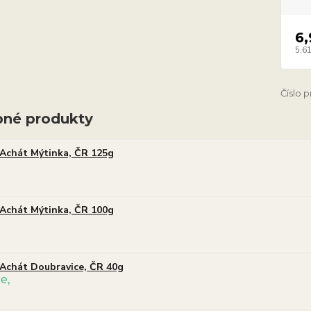
6,
5,61
Číslo 
né produkty
Achát Mýtinka, ČR 125g
Achát Mýtinka, ČR 100g
Achát Doubravice, ČR 40g