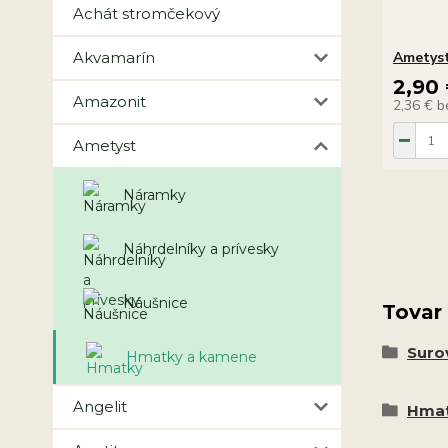
Achát stromčekový
Akvamarín
Ametyst
2,90
Amazonit
2,36 €
b
Ametyst
Náramky
Náhrdelníky a prívesky
Náušnice
Tovar
Suro
Hmatky a kamene
Angelit
Hmat