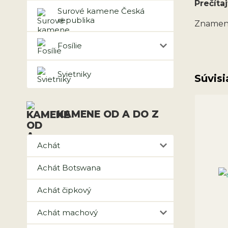
Prečítaj
Surové kamene Česká
republika
Znamen
Fosílie
Svietniky
Súvisi
KAMENE OD A DO Z
Achát
Achát Botswana
Achát čipkový
Achát machový