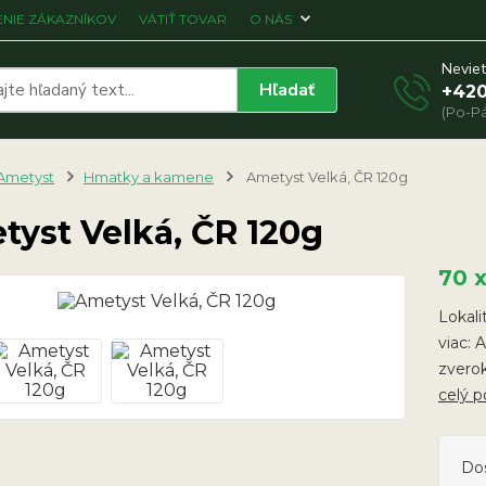
NIE ZÁKAZNÍKOV
VÁTIŤ TOVAR
O NÁS
Neviet
Hľadať
+420
(Po-Pá
Ametyst
Hmatky a kamene
Ametyst Velká, ČR 120g
tyst Velká, ČR 120g
70 
Lokali
viac: 
zverok
celý p
Do