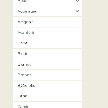
Apatit
Aqua aura
Aragonit
Avanturín
Baryt
Biotit
Bismut
Bronzit
Býčie oko
Citrín
Čaroit