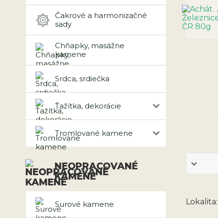
Čakrové a harmonizačné
sady
Chňapky, masážne
kamene
Srdca, srdiečka
Ťažítka, dekorácie
Tromlované kamene
NEOPRACOVANÉ
KAMENE
Lokalita
Surové kamene