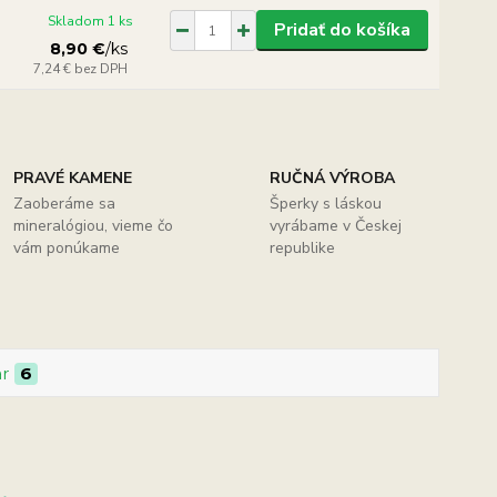
Skladom 1 ks
Pridať do košíka
8,90 €
/
ks
7,24 €
bez DPH
PRAVÉ KAMENE
RUČNÁ VÝROBA
Zaoberáme sa
Šperky s láskou
mineralógiou, vieme čo
vyrábame v Českej
vám ponúkame
republike
ar
6