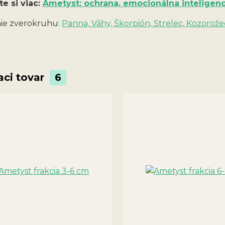
te si viac:
Ametyst: ochrana, emocionálna inteligenc
ie zverokruhu:
Panna, Váhy, Škorpión, Strelec, Kozorože
aci tovar
6