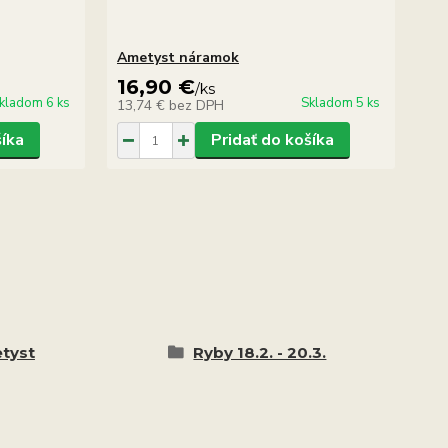
Ametyst náramok
Am
16,90 €
1
/
ks
kladom 6 ks
Skladom 5 ks
13,74 €
bez DPH
12
šíka
Pridať do košíka
tyst
Ryby 18.2. - 20.3.