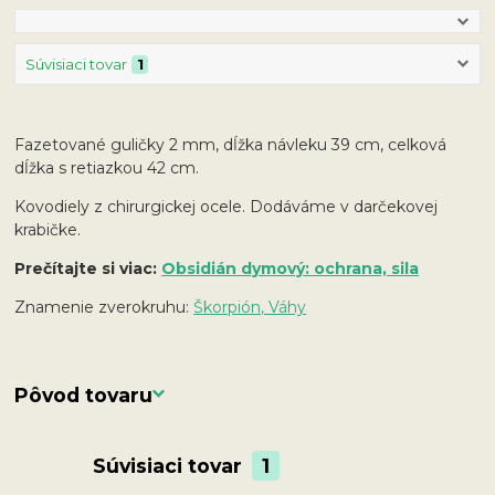
Súvisiaci tovar
1
Fazetované guličky 2 mm, dĺžka návleku 39 cm, celková
dĺžka s retiazkou 42 cm.
Kovodiely z chirurgickej ocele. Dodáváme v darčekovej
krabičke.
Prečítajte si viac:
Obsidián dymový: ochrana, sila
Znamenie zverokruhu:
Škorpión, Váhy
Pôvod tovaru
Súvisiaci tovar
1