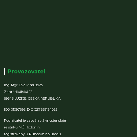
Provozovatel
Ing. Mgr. Eva Mrkusová
Zahrádkářská 12
696 18 LUŽICE,
ČESKÁ REPUBLIKA
IČO 01097695,
DIČ CZ7559134055
Podnikatel je zapsán v živnostenském
rejstříku MÚ Hodonín,
registrovaný u Puncovního úřadu.