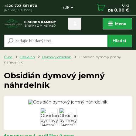
0
ks
+420 723 381 870
EUR
za
0,00 €
(Po-Pá, 9-18 hod.)
Menu
Hľadať
Úvod
Obsidián
Dymový obsidián
Obsidián dymový jemný
náhrdelník
Obsidián dymový jemný
náhrdelník