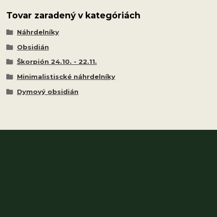
Tovar zaradený v kategóriách
Náhrdelníky
Obsidián
Škorpión 24.10. - 22.11.
Minimalistiscké náhrdelníky
Dymový obsidián