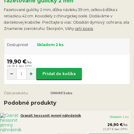
fazetované guličky 2 mm
Fazetované guličky 2 mm, dĺžka návleku 39 cm, celková dĺžka s
retiazkou 42 cm. Kovodiely z chirurgickej ocele. Dodáváme v
darčekovej krabičke. Prečítajte si viac: Obsidián dymový: ochrana, sila
Znamenie zverokruhu: Škorpión, Váhy
celý popis
Dostupnosť
Skladom 2 ks
19,90 €
/
ks
16,18 €
bez DPH
Pridať do košíka
Číslo produktu:
ONHKF2obs
Podobné produkty
Granát hessonit jemný náhrdelník
Skladom 1 ks
26,90 €
/
ks
21,87 €
bez DPH