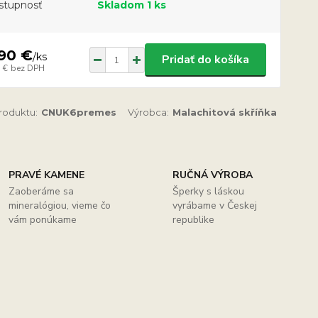
stupnosť
Skladom 1 ks
90 €
/
ks
Pridať do košíka
 €
bez DPH
produktu:
CNUK6premes
Výrobca:
Malachitová skříňka
PRAVÉ KAMENE
RUČNÁ VÝROBA
Zaoberáme sa
Šperky s láskou
mineralógiou, vieme čo
vyrábame v Českej
vám ponúkame
republike