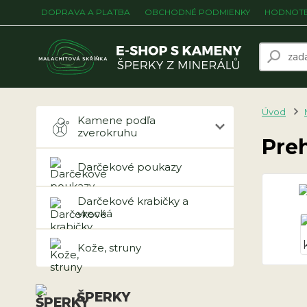
DOPRAVA A PLATBA
OBCHODNÉ PODMIENKY
HODNOTE
Úvod
Kamene podľa
zverokruhu
Pre
Darčekové poukazy
Darčekové krabičky a
vrecká
Kože, struny
ŠPERKY