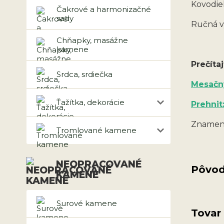
Kovodiel
Čakrové a harmonizačné
sady
Ručná v
Chňapky, masážne
kamene
Prečítaj
Srdca, srdiečka
Mesačn
Ťažítka, dekorácie
Prehnit
Znamen
Tromlované kamene
NEOPRACOVANÉ
Pôvod
KAMENE
Surové kamene
Tovar