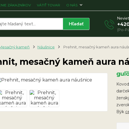
NIE ZÁKAZNÍKOV
VÁTIŤ TOVAR
O NÁS
Neviet
Hľadať
+420
(Po-Pá
Mesačný kameň
Náušnice
Prehnit, mesačný kameň aura náuš
hnit, mesačný kameň aura n
guľ
Kovodi
darček
ženský
zverok
Býk
c