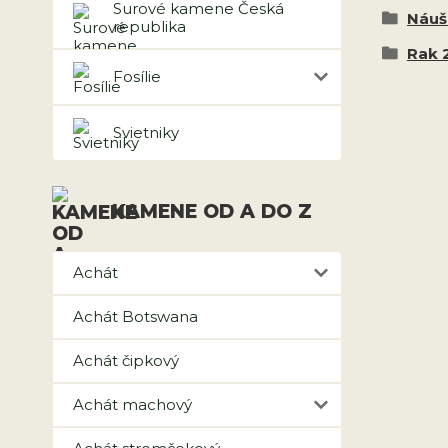
Surové kamene Česká
Náuš
republika
Rak 2
Fosílie
Svietniky
KAMENE OD A DO Z
Achát
Achát Botswana
Achát čipkový
Achát machový