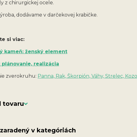
y z chirurgickej ocele.
ýroba, dodávame v darčekovej krabičke.
te si viac:
ý kameň: ženský element
: plánovanie, realizácia
ie zverokruhu:
Panna, Rak, Škorpión,
Váhy, Strelec, Koz
 tovaru
 zaradený v kategóriách