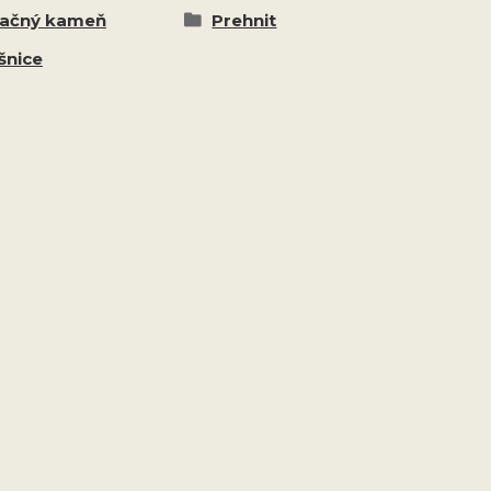
ačný kameň
Prehnit
šnice