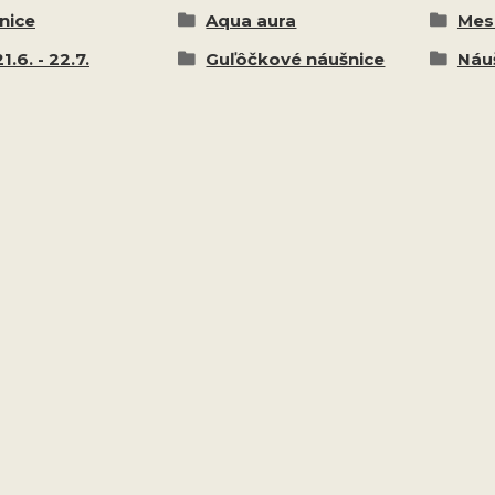
nice
Aqua aura
Mes
1.6. - 22.7.
Guľôčkové náušnice
Náu