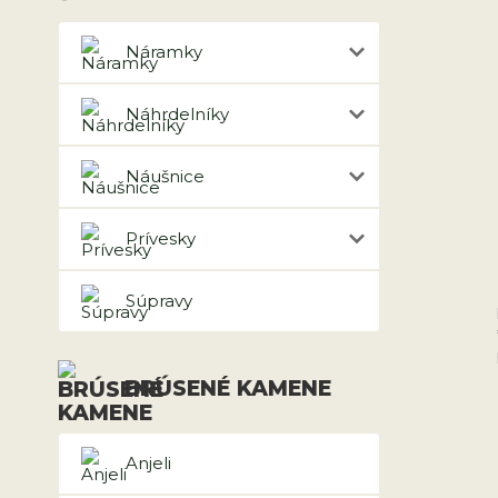
Náramky
Náhrdelníky
Náušnice
Prívesky
Súpravy
BRÚSENÉ KAMENE
Anjeli