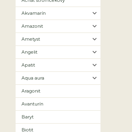
Achát stromčekový
Akvamarín
Amazonit
Ametyst
Angelit
Apatit
Aqua aura
Aragonit
Avanturín
Baryt
Biotit