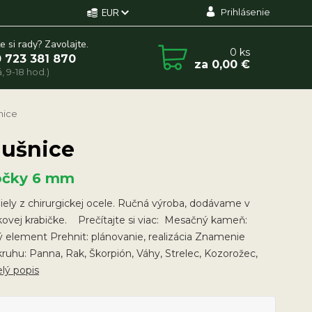
Prihlásenie
EUR
e si rady? Zavolajte.
0
ks
 723 381 870
za
0,00 €
, 9-18 hod.)
nice
áušnice
ôčky 6 mm
ely z chirurgickej ocele. Ručná výroba, dodávame v
ovej krabičke. Prečítajte si viac: Mesačný kameň:
 element Prehnit: plánovanie, realizácia Znamenie
ruhu: Panna, Rak, Škorpión, Váhy, Strelec, Kozorožec,
elý popis