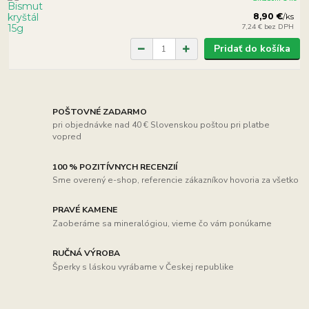
8,90 €
/
ks
7,24 €
bez DPH
Pridať do košíka
POŠTOVNÉ ZADARMO
pri objednávke nad 40 € Slovenskou poštou pri platbe
vopred
100 % POZITÍVNYCH RECENZIÍ
Sme overený e-shop, referencie zákazníkov hovoria za všetko
PRAVÉ KAMENE
Zaoberáme sa mineralógiou, vieme čo vám ponúkame
RUČNÁ VÝROBA
Šperky s láskou vyrábame v Českej republike