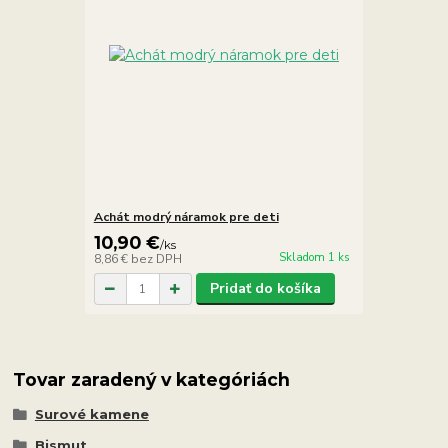
Achát modrý náramok pre deti
10,90 €
/
ks
Skladom 1 ks
8,86 €
bez DPH
Pridať do košíka
Tovar zaradený v kategóriách
Surové kamene
Bismut