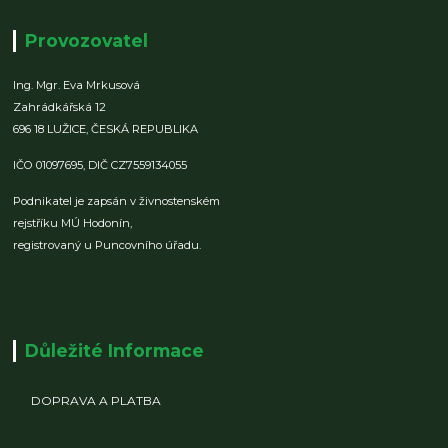
Provozovatel
Ing. Mgr. Eva Mrkusová
Zahrádkářská 12
696 18 LUŽICE,
ČESKÁ REPUBLIKA
IČO 01097695,
DIČ CZ7559134055
Podnikatel je zapsán v živnostenském
rejstříku MÚ Hodonín,
registrovaný u Puncovního úřadu.
Důležité Informace
DOPRAVA A PLATBA