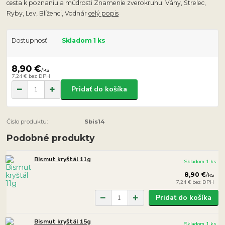
cesta k poznaniu a múdrosti Znamenie zverokruhu: Váhy, Strelec,
Ryby, Lev, Blíženci, Vodnár
celý popis
Dostupnosť
Skladom 1 ks
8,90 €
/
ks
7,24 €
bez DPH
Pridať do košíka
Číslo produktu:
Sbis14
Podobné produkty
Bismut kryštál 11g
Skladom 1 ks
8,90 €
/
ks
7,24 €
bez DPH
Pridať do košíka
Bismut kryštál 15g
Skladom 1 ks