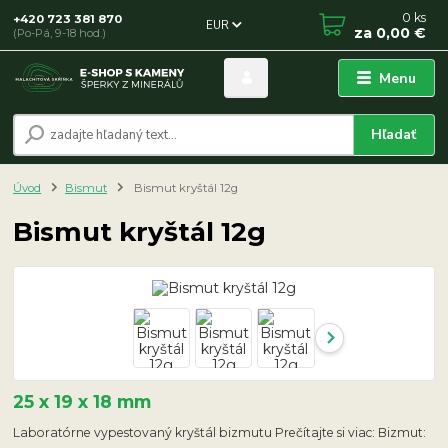
0
ks
+420 723 381 870
EUR
za
0,00 €
(Po-Pá, 9-18 hod.)
Menu
Hľadať
Úvod
Bismut
Bismut kryštál 12g
Bismut kryštál 12g
25 x 19 x 18 mm
Laboratórne vypestovaný kryštál bizmutu Prečítajte si viac: Bizmut: