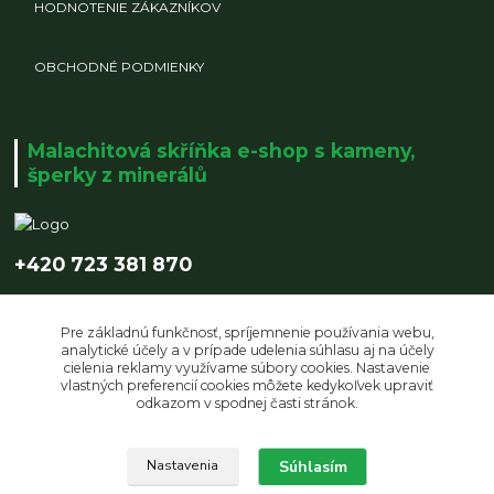
HODNOTENIE ZÁKAZNÍKOV
OBCHODNÉ PODMIENKY
Malachitová skříňka e-shop s kameny,
šperky z minerálů
+420 723 381 870
info@malachitovaskrinka.cz
Pre základnú funkčnosť, spríjemnenie používania webu,
analytické účely a v prípade udelenia súhlasu aj na účely
cielenia reklamy využívame súbory cookies. Nastavenie
vlastných preferencií cookies môžete kedykoľvek upraviť
odkazom v spodnej časti stránok.
Upravit sběr cookies.
Súhlasím
Nastavenia