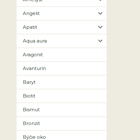
Angelit
Apatit
Aqua aura
Aragonit
Avanturín
Baryt
Biotit
Bismut
Bronzit
Býčie oko