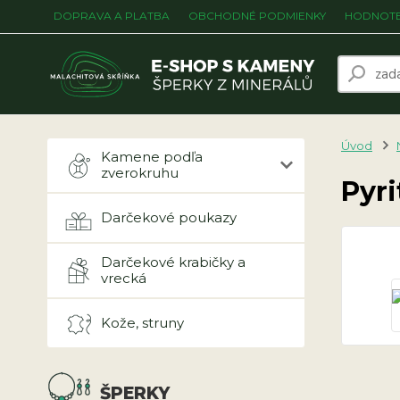
DOPRAVA A PLATBA
OBCHODNÉ PODMIENKY
HODNOTE
Úvod
Kamene podľa
zverokruhu
Pyri
Darčekové poukazy
Darčekové krabičky a
vrecká
Kože, struny
ŠPERKY