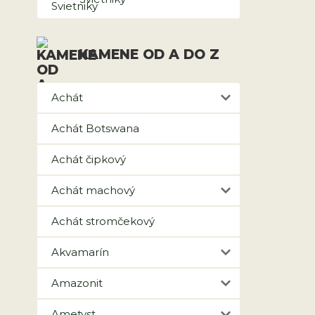
KAMENE OD A DO Z
Achát
Achát Botswana
Achát čipkový
Achát machový
Achát stromčekový
Akvamarín
Amazonit
Ametyst