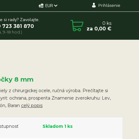
Prihlásenie
EUR
e si rady? Zavolajte.
0
ks
 723 381 870
za
0,00 €
, 9-18 hod.)
ôčky 8 mm
ely z chirurgickej ocele, ručná výroba. Prečítajte si
Pyrit: ochrana, prosperita Znamenie zverokruhu: Lev,
ión, Baran
celý popis
stupnosť
Skladom 1 ks