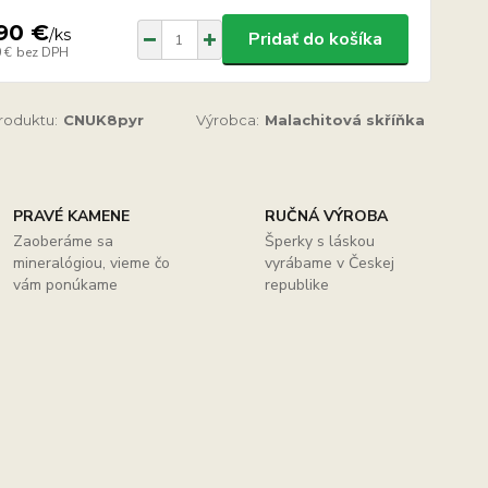
90 €
/
ks
Pridať do košíka
 €
bez DPH
produktu:
CNUK8pyr
Výrobca:
Malachitová skříňka
PRAVÉ KAMENE
RUČNÁ VÝROBA
Zaoberáme sa
Šperky s láskou
mineralógiou, vieme čo
vyrábame v Českej
vám ponúkame
republike