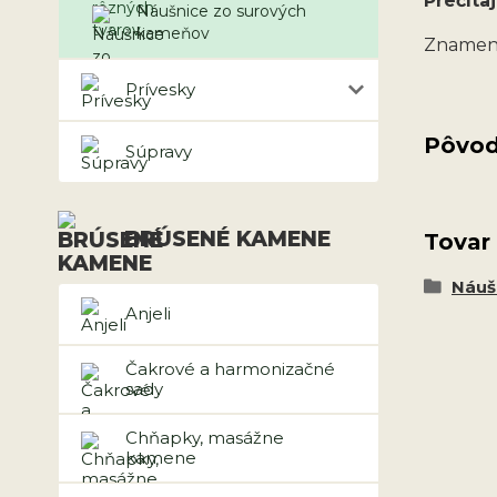
Prečítaj
Náušnice zo surových
kameňov
Znamen
Prívesky
Pôvod
Súpravy
BRÚSENÉ KAMENE
Tovar
Náuš
Anjeli
Čakrové a harmonizačné
sady
Chňapky, masážne
kamene