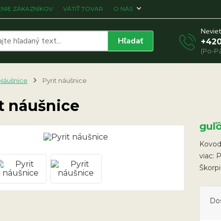
NIE ZÁKAZNÍKOV
VÁTIŤ TOVAR
O NÁS
Neviet
Hľadať
+420
(Po-Pá
Náušnice
Pyrit náušnice
t náušnice
guľ
Kovodi
viac: 
Škorp
Do