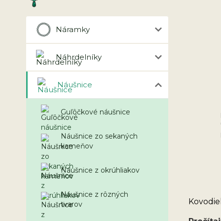
Náramky
Náhrdelníky
Náušnice
Guľôčkové náušnice
Náušnice zo sekaných
kameňov
Náušnice z okrúhliakov
Náušnice z rôzných
Kovodiel
tvarov