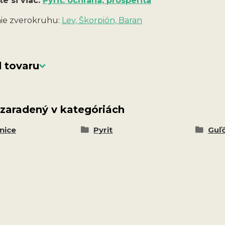
te si viac:
Pyrit: ochrana, prosperita
ie zverokruhu:
Lev, Škorpión, Baran
 tovaru
 zaradený v kategóriách
nice
Pyrit
Guľ