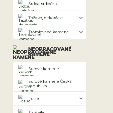
Srdca, srdiečka
Ťažítka, dekorácie
Tromlované kamene
NEOPRACOVANÉ
KAMENE
Surové kamene
Surové kamene Česká
republika
Fosílie
Svietniky