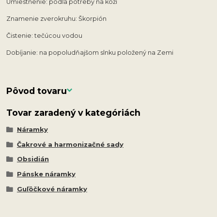
Umiestnenie: podľa potreby na koži
Znamenie zverokruhu: Škorpión
Čistenie: tečúcou vodou
Dobíjanie: na popoludňajšom slnku položený na Zemi
Pôvod tovaru
Tovar zaradený v kategóriách
Náramky
Čakrové a harmonizačné sady
Obsidián
Pánske náramky
Guľôčkové náramky