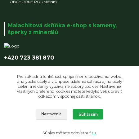
OBCHODNÉ PODMIENKY
Malachitová skříňka e-shop s kameny,
šperky z minerálů
+420 723 381 870
info@malachitovaskrinka.cz
Pre základnú funkčnosť, spríjemnenie používania webu,
analytické účely a v prípade udelenia súhlasu aj na účely
cielenia reklamy využívame súbory cookies. Nastavenie
vlastných preferencií cookies môžete kedykoľvek upraviť
odkazom v spodnej časti stránok.
Súhlasím
Upravit sběr cookies.
Nastavenia
© Copyright 2019 Malachitová skříňka | design by LUCZI DESIGNE s.r.o.
Súhlas môžete odmietnuť
tu
.
Vytvorené na
Eshop-rychlo.sk