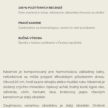
100 % POZITÍVNYCH RECENZIÍ
Sme overený e-shop, referencie zákazníkov hovoria za všetko
PRAVÉ KAMENE
Zaoberáme sa mineralógiou, vieme čo vám ponúkame
RUČNÁ VÝROBA
Šperky s láskou vyrábame v Českej republike
Náramok je komponovaný pre harmonizáciu základnej čakry,
nefunkčnost sa môže prejaviť dlhodobým pôsobením stresu.
Obvod 20 cm, hodí sa pre silnejšiu alebo mužskú ruku.
Náramok je
zložený z týchto minerálov: čipkový achát, fosilný korál, tigrie oko,
záhněda, citrín, hematit, láva, brekciový jaspis. Hlavným
kameňom je zlatý obsidián.
Zaujímavou variantou obsidiánu je zlatý obsidián. Drobné