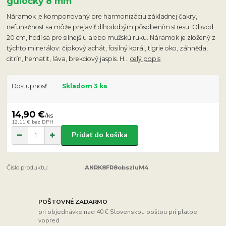
guľôčky 8 mm
Náramok je komponovaný pre harmonizáciu základnej čakry,
nefunkčnost sa môže prejaviť dlhodobým pôsobením stresu. Obvod
20 cm, hodí sa pre silnejšiu alebo mužskú ruku. Náramok je zložený z
týchto minerálov: čipkový achát, fosilný korál, tigrie oko, záhněda,
citrín, hematit, láva, brekciový jaspis. H...
celý popis
Dostupnosť
Skladom 3 ks
14,90 €
/
ks
12,11 €
bez DPH
Pridať do košíka
Číslo produktu:
ANRK8FR8obszluM4
POŠTOVNÉ ZADARMO
pri objednávke nad 40 € Slovenskou poštou pri platbe
vopred