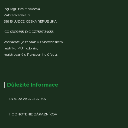
Ing. Mgr. Eva Mrkusová
Zahrádkářská 12
696 18 LUŽICE,
ČESKÁ REPUBLIKA
IČO 01097695,
DIČ CZ7559134055
Podnikatel je zapsán v živnostenském
rejstříku MÚ Hodonín,
registrovaný u Puncovního úřadu.
Důležité Informace
DOPRAVA A PLATBA
HODNOTENIE ZÁKAZNÍKOV