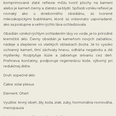
komprimované zlaté reflexie môžu tvoriť plochy na kameni
alebo je kameň čierny a zlatisto sa blyští. Spôsob vzniku reflexií je
rovnaký ako u strieborného obsidiánu, sú tvorené
mikroskopickými bublinkami, ktoré sú vrstevnato usporiadané,
ako sa postupne a veľmi rýchlo láva ochladzovala.
Obsidián vznikol rýchlym ochladením lávy vo vode, je to prírodné
kremičité sklo. Čierny obsidián je kameňom nových začiatkov,
nádeje a zlepšenie vo všetkých oblastiach života. Je to vysoko
ochranný kameň, tlmí záchvaty hnevu, odháňa negativitu a zlé
myšlienky. Rozptyľuje ilúzie a zabraňuje snívaniu cez deň.
Prehrieva končatiny, podporuje regeneráciu kože, výborný pri
redukčnej diéte.
Druh: sopečné sklo
Čakra: solar plexus
Element: Oheň
Využitie: krvný obeh, žily, koža, zrak, zuby, hormonálna rovnováha,
menopauza