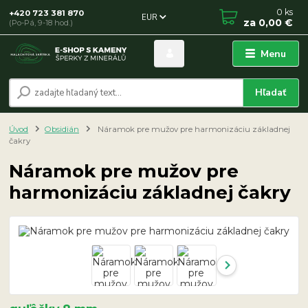
0
ks
+420 723 381 870
EUR
za
0,00 €
(Po-Pá, 9-18 hod.)
Menu
Hľadať
Úvod
Obsidián
Náramok pre mužov pre harmonizáciu základnej
čakry
Náramok pre mužov pre
harmonizáciu základnej čakry