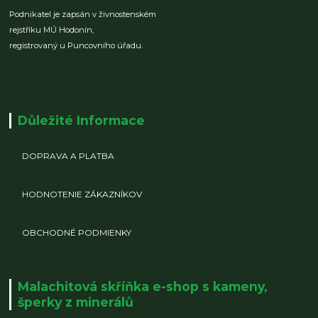
Podnikatel je zapsán v živnostenském
rejstříku MÚ Hodonín,
registrovaný u Puncovního úřadu.
Důležité Informace
DOPRAVA A PLATBA
HODNOTENIE ZÁKAZNÍKOV
OBCHODNÉ PODMIENKY
Malachitová skříňka e-shop s kameny,
šperky z minerálů