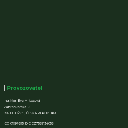
Provozovatel
Ing. Mgr. Eva Mrkusová
Zahrádkářská 12
696 18 LUŽICE,
ČESKÁ REPUBLIKA
IČO 01097695,
DIČ CZ7559134055