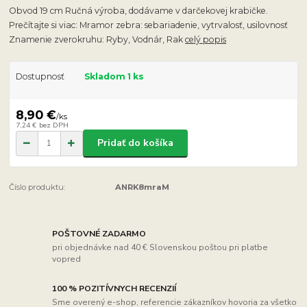
Obvod 19 cm Ručná výroba, dodávame v darčekovej krabičke.
Prečítajte si viac: Mramor zebra: sebariadenie, vytrvalosť, usilovnosť
Znamenie zverokruhu: Ryby, Vodnár, Rak
celý popis
Dostupnosť
Skladom 1 ks
8,90 €
/
ks
7,24 €
bez DPH
Pridať do košíka
Číslo produktu:
ANRK8mraM
POŠTOVNÉ ZADARMO
pri objednávke nad 40 € Slovenskou poštou pri platbe
vopred
100 % POZITÍVNYCH RECENZIÍ
Sme overený e-shop, referencie zákazníkov hovoria za všetko