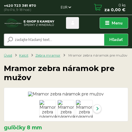
0
ks
+420 723 381 870
EUR
za
0,00 €
(Po-Pá, 9-18 hod.)
Menu
Hľadať
Úvod
Kalcit
Zebra mramor
Mramor zebra náramok pre mužov
Mramor zebra náramok pre
mužov
guľôčky 8 mm