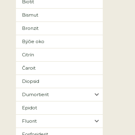
Biotit
Bismut
Bronzit
Býčie oko
Citrín
Čaroit
Diopsid
Dumortierit
Epidot
Fluorit
Fosfosiderit