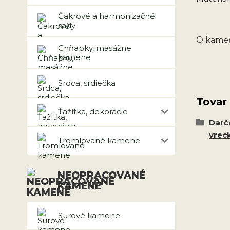
Čakrové a harmonizačné
sady
O kameň
Chňapky, masážne
kamene
Srdca, srdiečka
Tovar
Ťažítka, dekorácie
Darč
vrec
Tromlované kamene
NEOPRACOVANÉ
KAMENE
Surové kamene