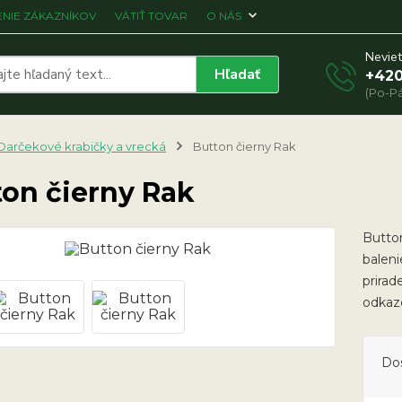
NIE ZÁKAZNÍKOV
VÁTIŤ TOVAR
O NÁS
Neviet
Hľadať
+420
(Po-Pá
Darčekové krabičky a vrecká
Button čierny Rak
ton čierny Rak
Butto
baleni
prirad
odkaz
Do