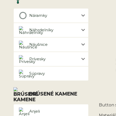
Náramky
Náhrdelníky
Náušnice
Prívesky
Súpravy
BRÚSENÉ KAMENE
Button 
Anjeli
Materiál: