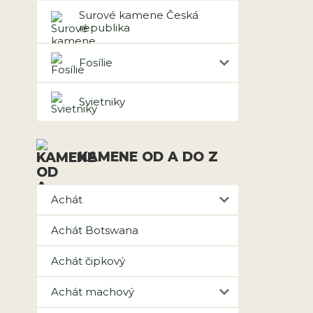
Surové kamene Česká
republika
Fosílie
Svietniky
KAMENE OD A DO Z
Achát
Achát Botswana
Achát čipkový
Achát machový