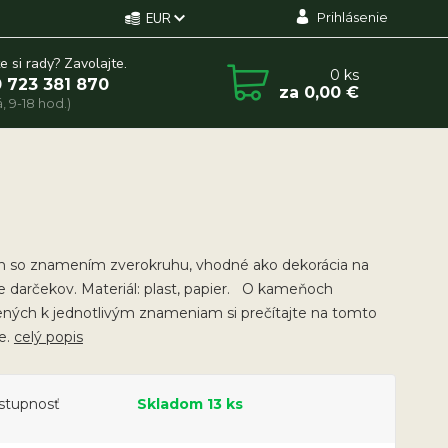
Prihlásenie
EUR
e si rady? Zavolajte.
0
ks
 723 381 870
za
0,00 €
, 9-18 hod.)
n so znamením zverokruhu, vhodné ako dekorácia na
e darčekov. Materiál: plast, papier. O kameňoch
ených k jednotlivým znameniam si prečítajte na tomto
e.
celý popis
stupnosť
Skladom 13 ks