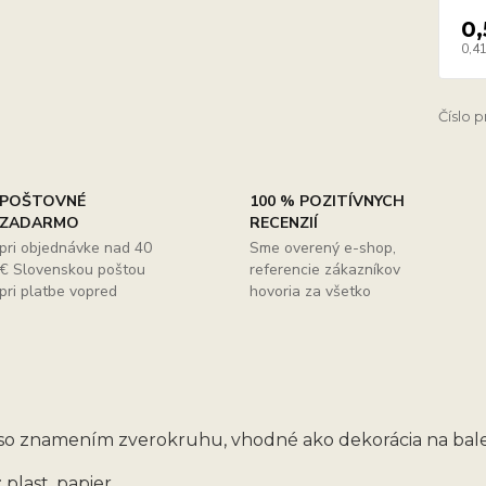
0,
0,41
Číslo 
POŠTOVNÉ
100 % POZITÍVNYCH
ZADARMO
RECENZIÍ
pri objednávke nad 40
Sme overený e-shop,
€ Slovenskou poštou
referencie zákazníkov
pri platbe vopred
hovoria za všetko
so znamením zverokruhu, vhodné ako dekorácia na bale
 plast, papier.