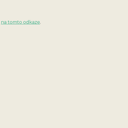
e
na tomto odkaze
.