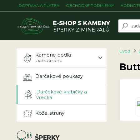
DOPRAVA A PLATBA
OBCHODNÉ PODMIENKY
HODNOTE
Úvod
Kamene podľa
zverokruhu
But
Darčekové poukazy
Darčekové krabičky a
vrecká
Kože, struny
ŠPERKY