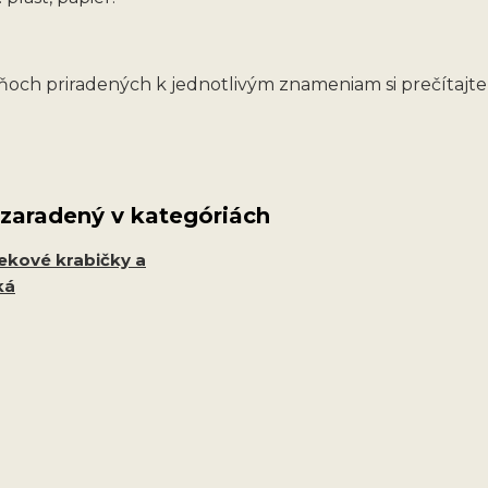
och priradených k jednotlivým znameniam si prečítajt
 zaradený v kategóriách
ekové krabičky a
ká