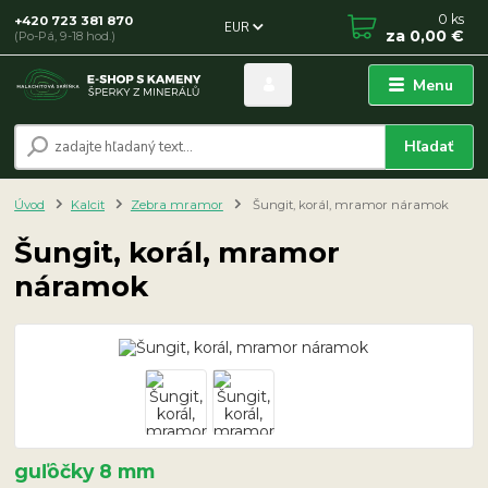
0
ks
+420 723 381 870
EUR
za
0,00 €
(Po-Pá, 9-18 hod.)
Menu
Hľadať
Úvod
Kalcit
Zebra mramor
Šungit, korál, mramor náramok
Šungit, korál, mramor
náramok
guľôčky 8 mm