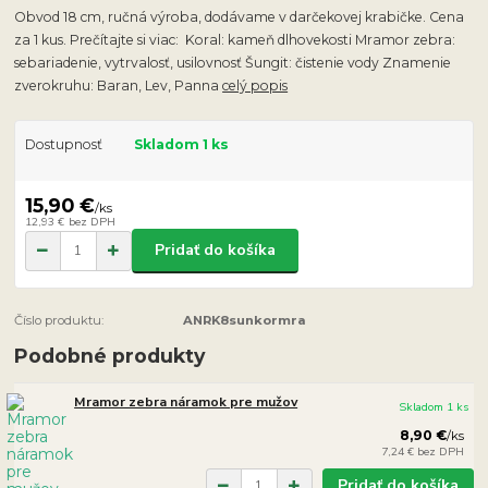
Obvod 18 cm, ručná výroba, dodávame v darčekovej krabičke. Cena
za 1 kus. Prečítajte si viac: Koral: kameň dlhovekosti Mramor zebra:
sebariadenie, vytrvalosť, usilovnosť Šungit: čistenie vody Znamenie
zverokruhu: Baran, Lev, Panna
celý popis
Dostupnosť
Skladom 1 ks
15,90 €
/
ks
12,93 €
bez DPH
Pridať do košíka
Číslo produktu:
ANRK8sunkormra
Podobné produkty
Mramor zebra náramok pre mužov
Skladom 1 ks
8,90 €
/
ks
7,24 €
bez DPH
Pridať do košíka