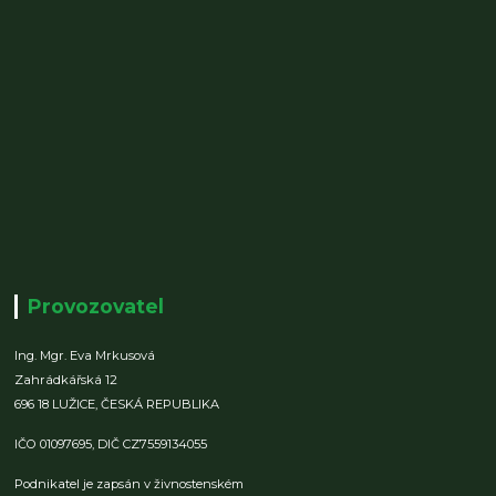
Provozovatel
Ing. Mgr. Eva Mrkusová
Zahrádkářská 12
696 18 LUŽICE,
ČESKÁ REPUBLIKA
IČO 01097695,
DIČ CZ7559134055
Podnikatel je zapsán v živnostenském