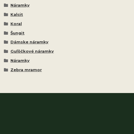
Náramky
Kalcit
Koral
Šungit
Dámske náramky
Guľôčkové náramky
Náramky
Zebra mramor