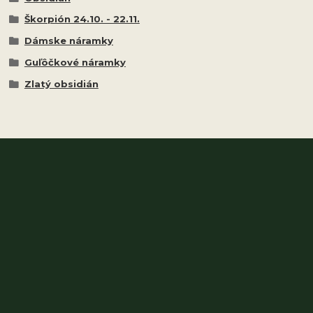
Škorpión 24.10. - 22.11.
Dámske náramky
Guľôčkové náramky
Zlatý obsidián