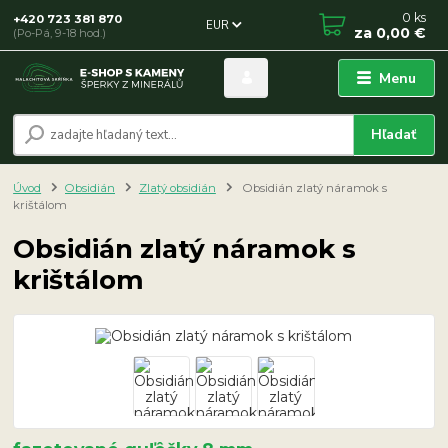
0
ks
+420 723 381 870
EUR
za
0,00 €
(Po-Pá, 9-18 hod.)
Menu
Hľadať
Úvod
Obsidián
Zlatý obsidián
Obsidián zlatý náramok s
krištálom
Obsidián zlatý náramok s
krištálom