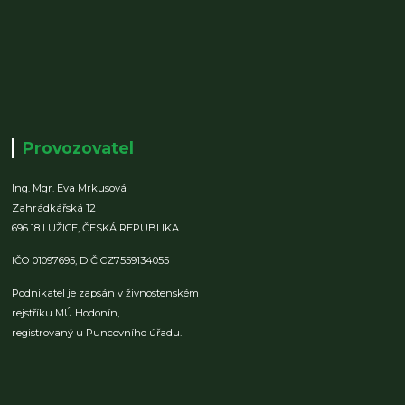
Provozovatel
Ing. Mgr. Eva Mrkusová
Zahrádkářská 12
696 18 LUŽICE,
ČESKÁ REPUBLIKA
IČO 01097695,
DIČ CZ7559134055
Podnikatel je zapsán v živnostenském
rejstříku MÚ Hodonín,
registrovaný u Puncovního úřadu.