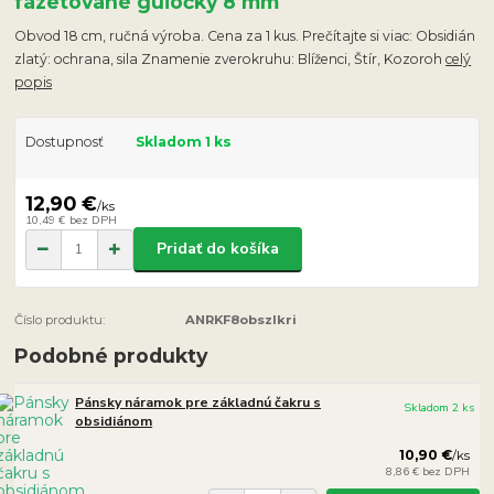
fazetované guľôčky 8 mm
Obvod 18 cm, ručná výroba. Cena za 1 kus. Prečítajte si viac: Obsidián
zlatý: ochrana, sila Znamenie zverokruhu: Blíženci, Štír, Kozoroh
celý
popis
Dostupnosť
Skladom 1 ks
12,90 €
/
ks
10,49 €
bez DPH
Pridať do košíka
Číslo produktu:
ANRKF8obszlkri
Podobné produkty
Pánsky náramok pre základnú čakru s
Skladom 2 ks
obsidiánom
10,90 €
/
ks
8,86 €
bez DPH