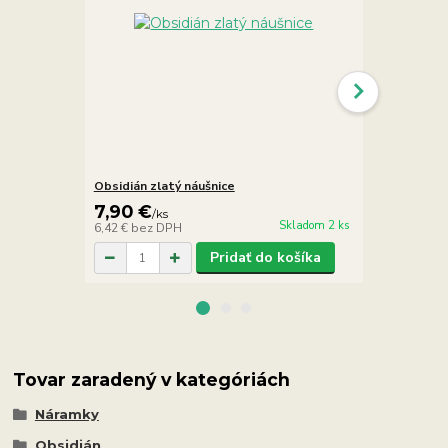
Obsidián zlatý náušnice
Obsidián zla
7,90 €
7,90 €
/
ks
/
ks
Skladom 2 ks
6,42 €
bez DPH
6,42 €
bez D
Pridať do košíka
Tovar zaradený v kategóriách
Náramky
Obsidián