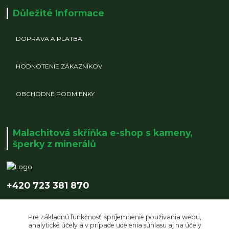
Důležité Informace
DOPRAVA A PLATBA
HODNOTENIE ZÁKAZNÍKOV
OBCHODNÉ PODMIENKY
Malachitová skříňka e-shop s kameny,
šperky z minerálů
+420 723 381 870
info@malachitovaskrinka.cz
Pre základnú funkčnosť, spríjemnenie používania webu,
analytické účely a v prípade udelenia súhlasu aj na účely