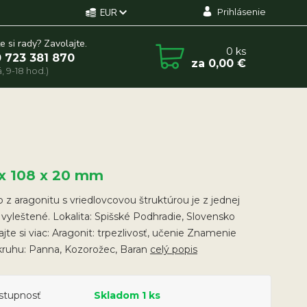
Prihlásenie
EUR
e si rady? Zavolajte.
0
ks
 723 381 870
za
0,00 €
, 9-18 hod.)
 x 108 x 20 mm
o z aragonitu s vriedlovcovou štruktúrou je z jednej
 vyleštené. Lokalita: Spišské Podhradie, Slovensko
ajte si viac: Aragonit: trpezlivosť, učenie Znamenie
kruhu: Panna, Kozorožec, Baran
celý popis
stupnosť
Skladom 1 ks