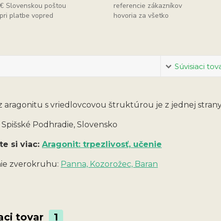
€ Slovenskou poštou
referencie zákazníkov
pri platbe vopred
hovoria za všetko
Súvisiaci tov
z aragonitu s vriedlovcovou štruktúrou je z jednej stran
: Spišské Podhradie, Slovensko
te si viac:
Aragonit: trpezlivosť, učenie
ie zverokruhu:
Panna, Kozorožec, Baran
aci tovar
1