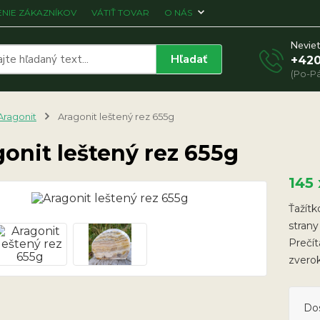
NIE ZÁKAZNÍKOV
VÁTIŤ TOVAR
O NÁS
Neviet
Hľadať
+420
(Po-Pá
Aragonit
Aragonit leštený rez 655g
onit leštený rez 655g
145
Ťažítk
strany
Prečít
zvero
Do