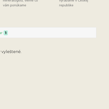
mineralógiou, vieme čo
vyrábame v Českej
vám ponúkame
republike
ar
1
y vyleštené.