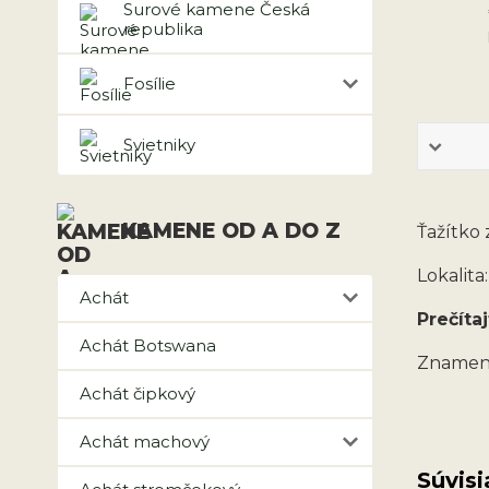
Surové kamene Česká
republika
Fosílie
Svietniky
KAMENE OD A DO Z
Ťažítko 
Lokalita
Achát
Prečítaj
Achát Botswana
Znamen
Achát čipkový
Achát machový
Súvisi