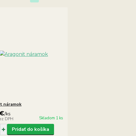
it náramok
 €
/
ks
Skladom 1 ks
ez DPH
Pridať do košíka