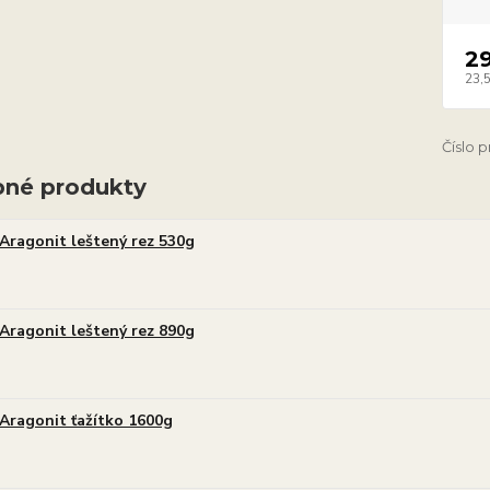
2
23,
Číslo 
né produkty
Aragonit leštený rez 530g
Aragonit leštený rez 890g
Aragonit ťažítko 1600g