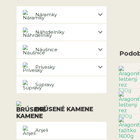
Náramky
Náhrdelníky
Náušnice
Podob
Prívesky
Súpravy
BRÚSENÉ KAMENE
Anjeli