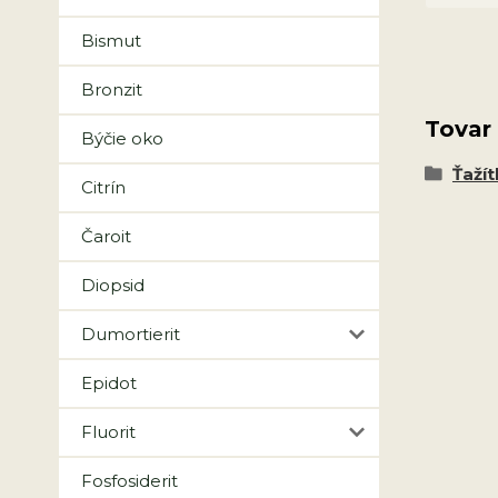
Bismut
Bronzit
Tovar
Býčie oko
Ťažít
Citrín
Čaroit
Diopsid
Dumortierit
Epidot
Fluorit
Fosfosiderit