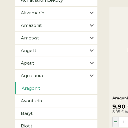
Achát stromčekový
Akvamarín
Amazonit
Ametyst
Angelit
Apatit
Aqua aura
Aragonit
Aragon
Avanturín
9,90
8,05 €
b
Baryt
Biotit