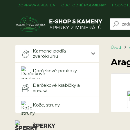
DOPRAVA A PLATBA
OBCHODNÉ PODMIENKY
HODNOTE
Úvod
Kamene podľa
zverokruhu
Arag
Darčekové poukazy
Darčekové krabičky a
vrecká
Kože, struny
ŠPERKY