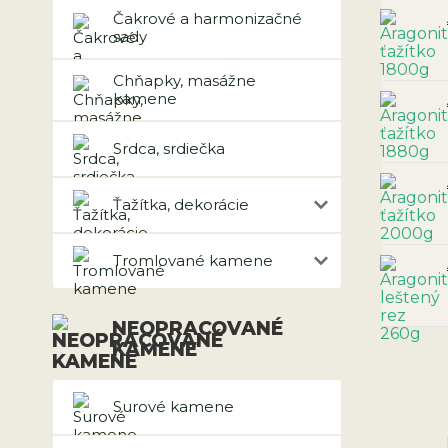
Čakrové a harmonizačné
sady
Chňapky, masážne
kamene
Srdca, srdiečka
Ťažítka, dekorácie
Tromlované kamene
NEOPRACOVANÉ
KAMENE
Surové kamene