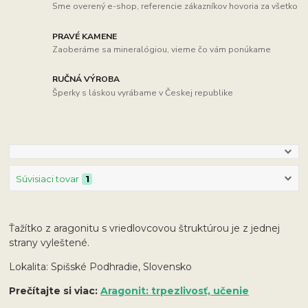
Sme overený e-shop, referencie zákazníkov hovoria za všetko
PRAVÉ KAMENE
Zaoberáme sa mineralógiou, vieme čo vám ponúkame
RUČNÁ VÝROBA
Šperky s láskou vyrábame v Českej republike
Súvisiaci tovar
1
Ťažítko z aragonitu s vriedlovcovou štruktúrou je z jednej
strany vyleštené.
Lokalita: Spišské Podhradie, Slovensko
Prečítajte si viac:
Aragonit: trpezlivosť, učenie