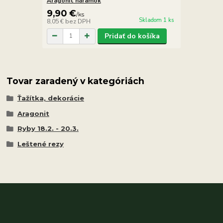
Aragonit náramok
9,90 €
/
ks
Skladom 1 ks
8,05 €
bez DPH
Pridať do košíka
Tovar zaradený v kategóriách
Ťažítka, dekorácie
Aragonit
Ryby 18.2. - 20.3.
Leštené rezy