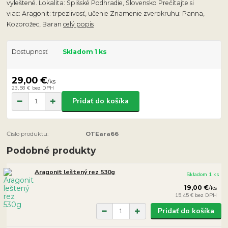
vyleštené. Lokalita: Spišské Podhradie, Slovensko Prečítajte si
viac: Aragonit: trpezlivosť, učenie Znamenie zverokruhu: Panna,
Kozorožec, Baran
celý popis
Dostupnosť
Skladom 1 ks
29,00 €
/
ks
23,58 €
bez DPH
Pridať do košíka
Číslo produktu:
OTEara66
Podobné produkty
Aragonit leštený rez 530g
Skladom 1 ks
19,00 €
/
ks
15,45 €
bez DPH
Pridať do košíka