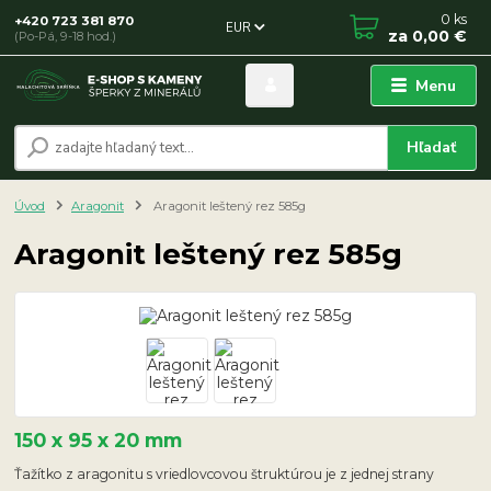
0
ks
+420 723 381 870
EUR
za
0,00 €
(Po-Pá, 9-18 hod.)
Menu
Hľadať
Úvod
Aragonit
Aragonit leštený rez 585g
Aragonit leštený rez 585g
150 x 95 x 20 mm
Ťažítko z aragonitu s vriedlovcovou štruktúrou je z jednej strany