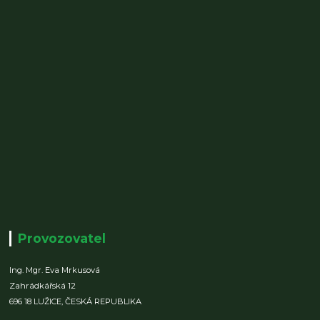
Provozovatel
Ing. Mgr. Eva Mrkusová
Zahrádkářská 12
696 18 LUŽICE,
ČESKÁ REPUBLIKA