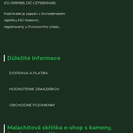
IČO 01097695,
DIČ CZ7559134055
Podnikatel je zapsán v živnostenském
rejstříku MÚ Hodonín,
registrovaný u Puncovního úřadu.
Důležité Informace
DOPRAVA A PLATBA
HODNOTENIE ZÁKAZNÍKOV
OBCHODNÉ PODMIENKY
Malachitová skříňka e-shop s kameny,