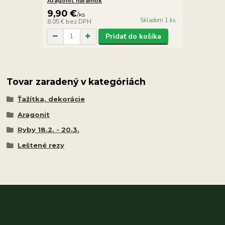
Aragonit náramok
9,90 €
/
ks
Skladom 1 ks
8,05 €
bez DPH
Pridať do košíka
Tovar zaradený v kategóriách
Ťažítka, dekorácie
Aragonit
Ryby 18.2. - 20.3.
Leštené rezy