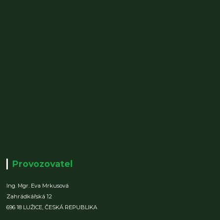
Provozovatel
Ing. Mgr. Eva Mrkusová
Zahrádkářská 12
696 18 LUŽICE,
ČESKÁ REPUBLIKA