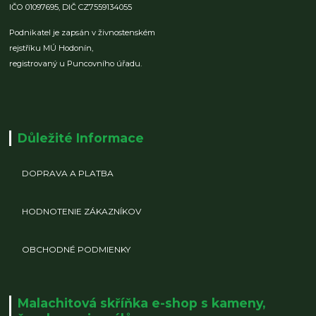
IČO 01097695,
DIČ CZ7559134055
Podnikatel je zapsán v živnostenském
rejstříku MÚ Hodonín,
registrovaný u Puncovního úřadu.
Důležité Informace
DOPRAVA A PLATBA
HODNOTENIE ZÁKAZNÍKOV
OBCHODNÉ PODMIENKY
Malachitová skříňka e-shop s kameny,