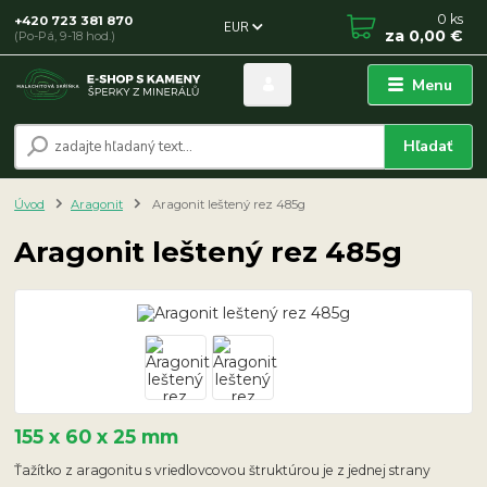
0
ks
+420 723 381 870
EUR
za
0,00 €
(Po-Pá, 9-18 hod.)
Menu
Hľadať
Úvod
Aragonit
Aragonit leštený rez 485g
Aragonit leštený rez 485g
155 x 60 x 25 mm
Ťažítko z aragonitu s vriedlovcovou štruktúrou je z jednej strany