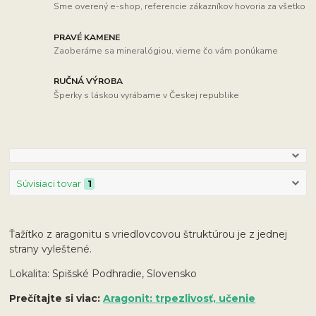
Sme overený e-shop, referencie zákazníkov hovoria za všetko
PRAVÉ KAMENE
Zaoberáme sa mineralógiou, vieme čo vám ponúkame
RUČNÁ VÝROBA
Šperky s láskou vyrábame v Českej republike
Súvisiaci tovar
1
Ťažítko z aragonitu s vriedlovcovou štruktúrou je z jednej
strany vyleštené.
Lokalita: Spišské Podhradie, Slovensko
Prečítajte si viac:
Aragonit: trpezlivosť, učenie