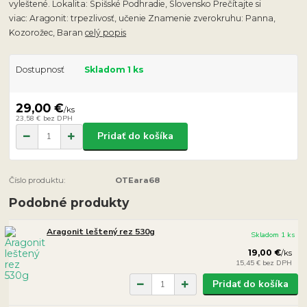
vyleštené. Lokalita: Spišské Podhradie, Slovensko Prečítajte si
viac: Aragonit: trpezlivosť, učenie Znamenie zverokruhu: Panna,
Kozorožec, Baran
celý popis
Dostupnosť
Skladom 1 ks
29,00 €
/
ks
23,58 €
bez DPH
Pridať do košíka
Číslo produktu:
OTEara68
Podobné produkty
Aragonit leštený rez 530g
Skladom 1 ks
19,00 €
/
ks
15,45 €
bez DPH
Pridať do košíka