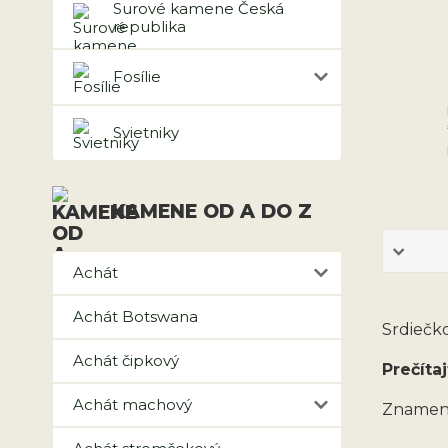
Surové kamene Česká
republika
Fosílie
Svietniky
KAMENE OD A DO Z
Achát
Achát Botswana
Srdiečko
Achát čipkový
Prečítaj
Achát machový
Znamen