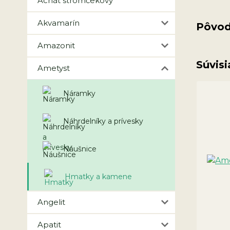
Achát stromčekový
Akvamarín
Pôvod
Amazonit
Súvisi
Ametyst
Náramky
Náhrdelníky a prívesky
Náušnice
Hmatky a kamene
Angelit
Apatit