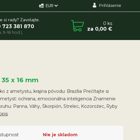
Prihlásenie
EUR
e si rady? Zavolajte.
0
ks
 723 381 870
za
0,00 €
, 9-18 hod.)
x 35 x 16 mm
ko z ametystu, krajina pôvodu: Brazília Prečítajte si
Ametyst: ochrana, emocionálna inteligencia Znamenie
ruhu: Panna, Váhy, Škorpión, Strelec, Kozorožec, Ryby
opis
stupnosť
Nie je skladom