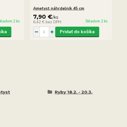
Ametyst náhrdelník 45 cm
Am
7,90 €
4
/
ks
kladom 2 ks
Skladom 2 ks
6,42 €
bez DPH
39
šíka
Pridať do košíka
tyst
Ryby 18.2. - 20.3.