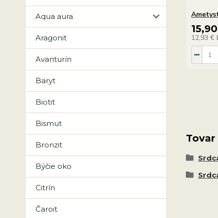
Ametyst
Aqua aura
15,90
Aragonit
12,93 €
Avanturín
Baryt
Biotit
Bismut
Tovar
Bronzit
Srdc
Býčie oko
Srdc
Citrín
Čaroit