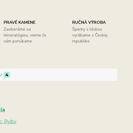
PRAVÉ KAMENE
RUČNÁ VÝROBA
Zaoberáme sa
Šperky s láskou
mineralógiou, vieme čo
vyrábame v Českej
vám ponúkame
republike
ar
4
ia
c, Ryby