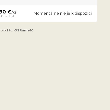
,90 €
/
ks
Momentálne nie je k dispozícii
 €
bez DPH
produktu:
OSRame10