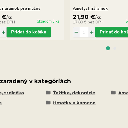
 náramok pre mužov
Ametyst náramok
 €
21,90 €
/
ks
/
ks
Skladom 3 ks
S
bez DPH
17,80 €
bez DPH
Pridať do košíka
Pridať do ko
 zaradený v kategóriách
a, srdiečka
Ťažítka, dekorácie
Ame
a
Hmatky a kamene