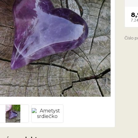
8
7,24
Číslo 