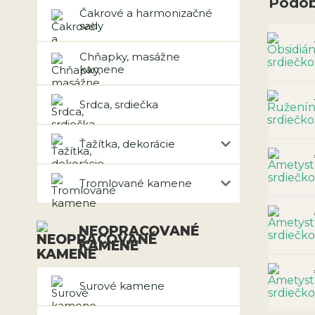
Podob
Čakrové a harmonizačné
sady
Chňapky, masážne
kamene
Srdca, srdiečka
Ťažítka, dekorácie
Tromlované kamene
NEOPRACOVANÉ
KAMENE
Surové kamene