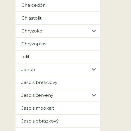
Chalcedón
Chiastolit
Chryzokol
Chryzopras
Iolit
Jantár
Jaspis brekciový
Jaspis červený
Jaspis mookait
Jaspis obrázkový