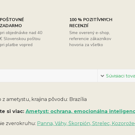
POŠTOVNÉ
100 % POZITÍVNYCH
ZADARMO
RECENZIÍ
pri objednávke nad 40
Sme overený e-shop,
€ Slovenskou poštou
referencie zákazníkov
pri platbe vopred
hovoria za všetko
Súvisiaci tov
 z ametystu, krajina pôvodu: Brazília
te si viac:
Ametyst: ochrana, emocionálna inteligenc
ie zverokruhu:
Panna, Váhy, Škorpión, Strelec, Kozorože