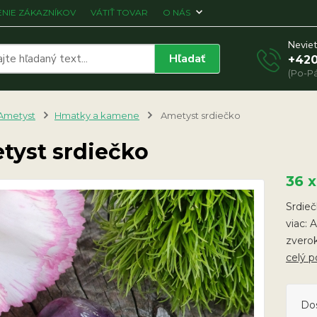
NIE ZÁKAZNÍKOV
VÁTIŤ TOVAR
O NÁS
Neviet
Hľadať
+420
(Po-Pá
Ametyst
Hmatky a kamene
Ametyst srdiečko
tyst srdiečko
36 
Srdieč
viac: 
zverok
celý p
Do