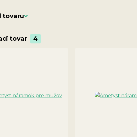
 tovaru
aci tovar
4