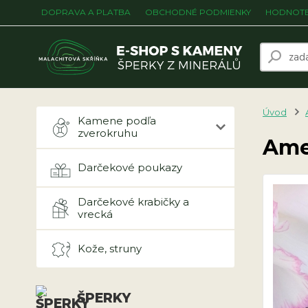
DOPRAVA A PLATBA
OBCHODNÉ PODMIENKY
HODNOTE
Úvod
Kamene podľa
zverokruhu
Ame
Darčekové poukazy
Darčekové krabičky a
vrecká
Kože, struny
ŠPERKY