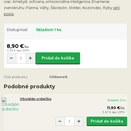
viac: Ametyst: ochrana, emocionálna inteligencia Znamenie
zverokruhu: Panna, Váhy, Škorpión, Strelec, Kozorožec, Ryby
celý
popis
Dostupnosť
Skladom 1 ks
8,90 €
/
ks
7,24 €
bez DPH
Pridať do košíka
Číslo produktu:
OSRame9
Podobné produkty
Obsidián srdiečko
Skladom 3 ks
11,90 €
/
ks
9,67 €
bez DPH
Pridať do košíka