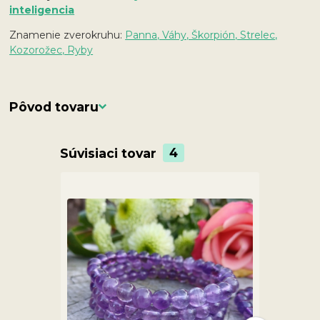
inteligencia
Znamenie zverokruhu:
Panna, Váhy, Škorpión, Strelec,
Kozorožec, Ryby
Pôvod tovaru
Súvisiaci tovar
4