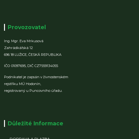
Provozovatel
Ing. Mgr. Eva Mrkusová
Zahrádkářská 12
696 18 LUŽICE,
ČESKÁ REPUBLIKA
IČO 01097695,
DIČ CZ7559134055
Podnikatel je zapsán v živnostenském
rejstříku MÚ Hodonín,
registrovaný u Puncovního úřadu.
Důležité Informace
DOPRAVA A PLATBA