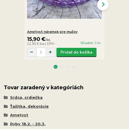
Ametyst náramok pre mužov
Ametyst ná
15,90 €
21,90 €
/
ks
/
Skladom 3 ks
12,93 €
bez DPH
17,80 €
bez 
Pridať do košíka
Tovar zaradený v kategóriách
Srdca, srdiečka
Ťažítka, dekorácie
Ametyst
Ryby 18.2. - 20.3.