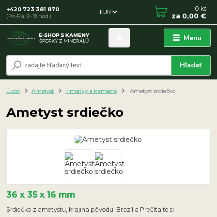
0
ks
+420 723 381 870
EUR
za
0,00 €
(Po-Pá, 9-18 hod.)
Menu
Hľadať
Úvod
Ametyst
Hmatky a kamene
Ametyst srdiečko
Ametyst srdiečko
36 x 35 x 16 mm
Srdiečko z ametystu, krajina pôvodu: Brazília Prečítajte si