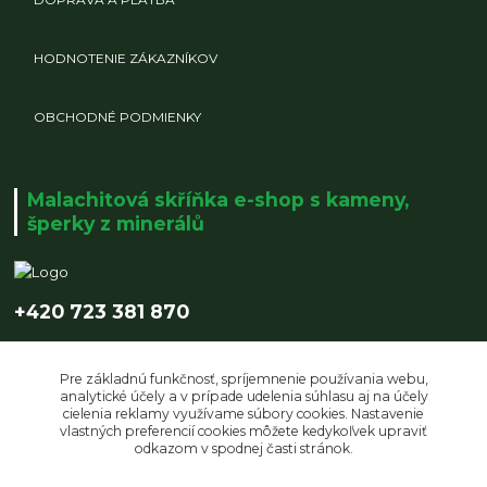
HODNOTENIE ZÁKAZNÍKOV
OBCHODNÉ PODMIENKY
Malachitová skříňka e-shop s kameny,
šperky z minerálů
+420 723 381 870
info@malachitovaskrinka.cz
Pre základnú funkčnosť, spríjemnenie používania webu,
analytické účely a v prípade udelenia súhlasu aj na účely
cielenia reklamy využívame súbory cookies. Nastavenie
vlastných preferencií cookies môžete kedykoľvek upraviť
odkazom v spodnej časti stránok.