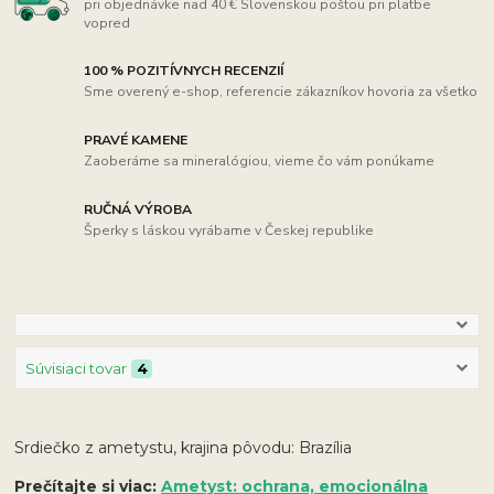
pri objednávke nad 40 € Slovenskou poštou pri platbe
vopred
100 % POZITÍVNYCH RECENZIÍ
Sme overený e-shop, referencie zákazníkov hovoria za všetko
PRAVÉ KAMENE
Zaoberáme sa mineralógiou, vieme čo vám ponúkame
RUČNÁ VÝROBA
Šperky s láskou vyrábame v Českej republike
Súvisiaci tovar
4
Srdiečko z ametystu, krajina pôvodu: Brazília
Prečítajte si viac:
Ametyst: ochrana, emocionálna