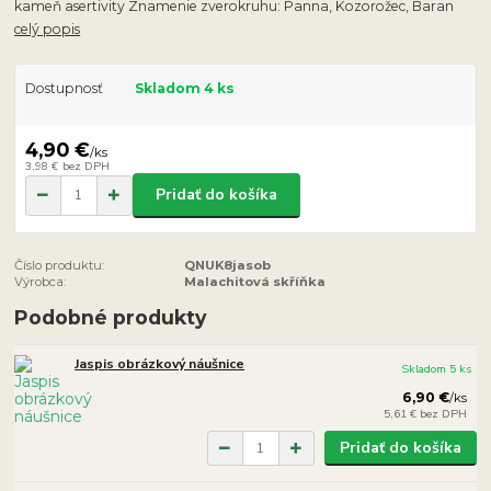
kameň asertivity Znamenie zverokruhu: Panna, Kozorožec, Baran
celý popis
Dostupnosť
Skladom 4 ks
4,90 €
/
ks
3,98 €
bez DPH
Pridať do košíka
Číslo produktu:
QNUK8jasob
Výrobca:
Malachitová skříňka
Podobné produkty
Jaspis obrázkový náušnice
Skladom 5 ks
6,90 €
/
ks
5,61 €
bez DPH
Pridať do košíka