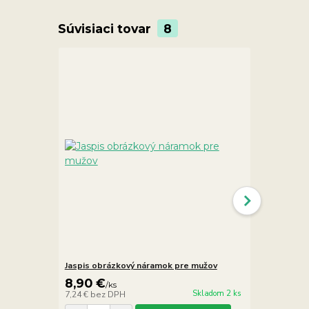
Súvisiaci tovar
8
Jaspis obrázkový náramok pre mužov
Jaspis obrá
8,90 €
9,90 €
/
ks
/
k
Skladom 2 ks
7,24 €
bez DPH
8,05 €
bez D