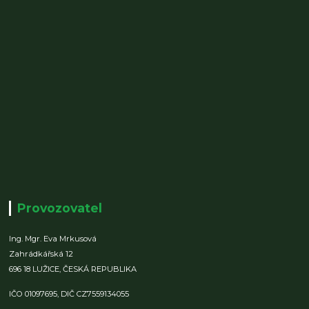
Provozovatel
Ing. Mgr. Eva Mrkusová
Zahrádkářská 12
696 18 LUŽICE,
ČESKÁ REPUBLIKA
IČO 01097695,
DIČ CZ7559134055