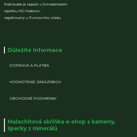
Podnikatel je zapsán v živnostenském
rejstříku MÚ Hodonín,
registrovaný u Puncovního úřadu.
Důležité Informace
DOPRAVA A PLATBA
HODNOTENIE ZÁKAZNÍKOV
OBCHODNÉ PODMIENKY
Malachitová skříňka e-shop s kameny,
šperky z minerálů