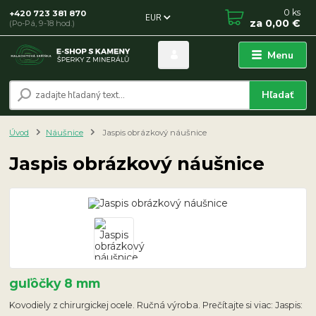
0
ks
+420 723 381 870
EUR
za
0,00 €
(Po-Pá, 9-18 hod.)
Menu
Hľadať
Úvod
Náušnice
Jaspis obrázkový náušnice
Jaspis obrázkový náušnice
guľôčky 8 mm
Kovodiely z chirurgickej ocele. Ručná výroba. Prečítajte si viac: Jaspis: