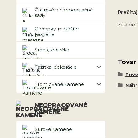
Čakrové a harmonizačné
Prečítaj
sady
Znamen
Chňapky, masážne
kamene
Srdca, srdiečka
Tovar
Ťažítka, dekorácie
Prív
Tromlované kamene
Náhr
NEOPRACOVANÉ
KAMENE
Surové kamene