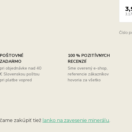
3,
3,17
Číslo 
POŠTOVNÉ
100 % POZITÍVNYCH
ZADARMO
RECENZIÍ
pri objednávke nad 40
Sme overený e-shop,
€ Slovenskou poštou
referencie zákazníkov
pri platbe vopred
hovoria za všetko
ame zakúpiť tiež
lanko na zavesenie minerálu
.