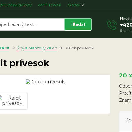
NIE ZÁKAZNÍKOV
VÁTIŤ TOVAR
O NÁS
Neviet
Hľadať
+420
(Po-Pá
Kalcit
Žltý a oranžový kalcit
Kalcit prívesok
it prívesok
20 
Odpor
Prečít
Zname
Do