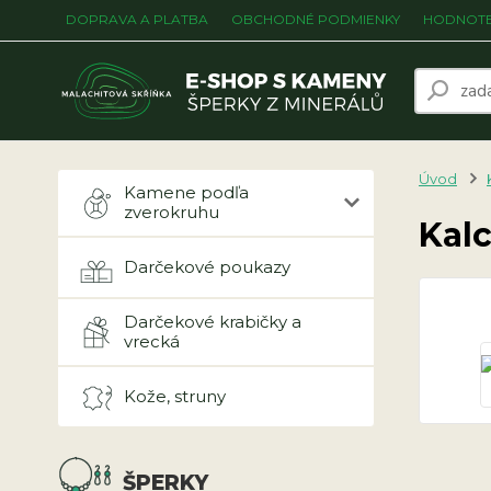
DOPRAVA A PLATBA
OBCHODNÉ PODMIENKY
HODNOTE
Úvod
Kamene podľa
zverokruhu
Kalc
Darčekové poukazy
Darčekové krabičky a
vrecká
Kože, struny
ŠPERKY