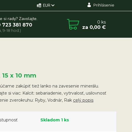
Prihlásenie
EUR
e si rady? Zavolajte.
0
ks
 723 381 870
za
0,00 €
, 9-18 hod.)
x 15 x 10 mm
účame zakúpiť tiež lanko na zavesenie minerálu.
ajte si viac: Kalcit: sebariadenie, vytrvalosť, usilovnosť
nie zverokruhu: Ryby, Vodnár, Rak
celý popis
stupnosť
Skladom 1 ks