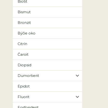
Biotit
Bismut
Bronzit
Býčie oko
Citrín
Čaroit
Diopsid
Dumortierit
Epidot
Fluorit
Fosfosiderit