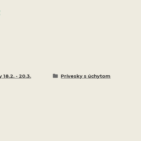
ť
 18.2. - 20.3.
Prívesky s úchytom