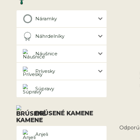
Náramky
Náhrdelníky
Náušnice
Prívesky
Súpravy
BRÚSENÉ KAMENE
Odporúč
Anjeli