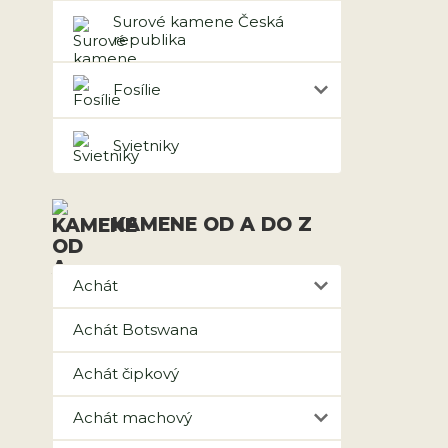
Surové kamene Česká
republika
Fosílie
Svietniky
KAMENE OD A DO Z
Achát
Achát Botswana
Achát čipkový
Achát machový