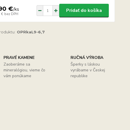
90 €
/
ks
Pridať do košíka
 €
bez DPH
produktu:
OPRkaL9-6,7
PRAVÉ KAMENE
RUČNÁ VÝROBA
Zaoberáme sa
Šperky s láskou
mineralógiou, vieme čo
vyrábame v Českej
vám ponúkame
republike