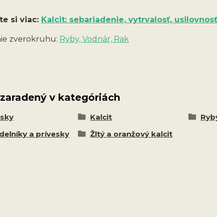
te si viac:
Kalcit: sebariadenie, vytrvalosť, usilovnos
ie zverokruhu:
Ryby, Vodnár, Rak
 zaradený v kategóriách
esky
Kalcit
Ryby
delníky a prívesky
Žltý a oranžový kalcit