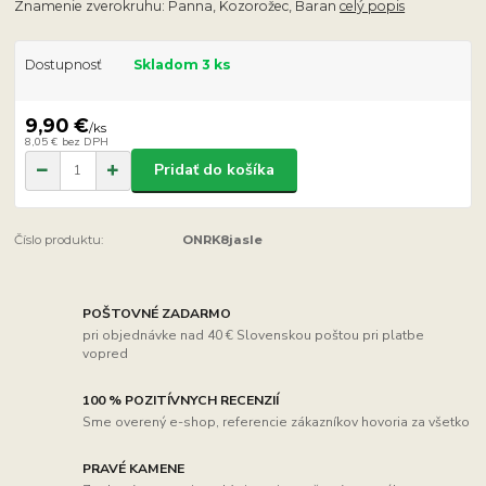
Znamenie zverokruhu: Panna, Kozorožec, Baran
celý popis
Dostupnosť
Skladom 3 ks
9,90 €
/
ks
8,05 €
bez DPH
Pridať do košíka
Číslo produktu:
ONRK8jasle
POŠTOVNÉ ZADARMO
pri objednávke nad 40 € Slovenskou poštou pri platbe
vopred
100 % POZITÍVNYCH RECENZIÍ
Sme overený e-shop, referencie zákazníkov hovoria za všetko
PRAVÉ KAMENE