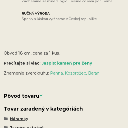
Zaoberáme sa mineralógiou, vieme čo vám ponúkame
RUČNÁ VÝROBA
Šperky s láskou vyrábame v Českej republike
Obvod 18 cm, cena za 1 kus.
Prečítajte si viac:
Jaspis: kameň pre ženy
Znamenie zverokruhu:
Panna, Kozorožec, Baran
Pôvod tovaru
Tovar zaradený v kategóriách
Náramky
Jaspisy ostatné