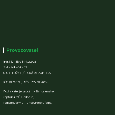
Provozovatel
Ing. Mgr. Eva Mrkusová
Zahrádkářská 12
696 18 LUŽICE,
ČESKÁ REPUBLIKA
IČO 01097695,
DIČ CZ7559134055
Podnikatel je zapsán v živnostenském
rejstříku MÚ Hodonín,
registrovaný u Puncovního úřadu.