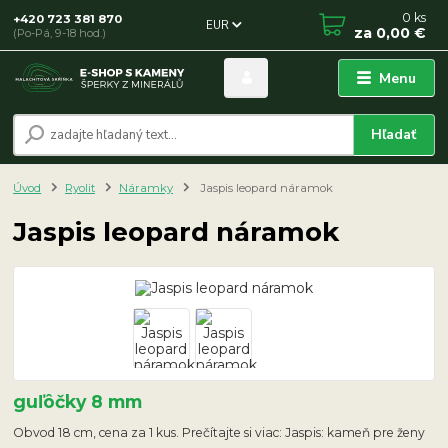
0
ks
+420 723 381 870
EUR
za
0,00 €
(Po-Pá, 9-18 hod.)
Menu
Hľadať
Úvod
Ryolit
Náramky
Jaspis leopard náramok
Jaspis leopard náramok
guľôčky 8 mm
Obvod 18 cm, cena za 1 kus. Prečítajte si viac: Jaspis: kameň pre ženy