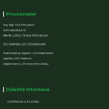
Provozovatel
Ing. Mgr. Eva Mrkusová
Zahrádkářská 12
696 18 LUŽICE,
ČESKÁ REPUBLIKA
IČO 01097695,
DIČ CZ7559134055
Podnikatel je zapsán v živnostenském
rejstříku MÚ Hodonín,
registrovaný u Puncovního úřadu.
Důležité Informace
DOPRAVA A PLATBA