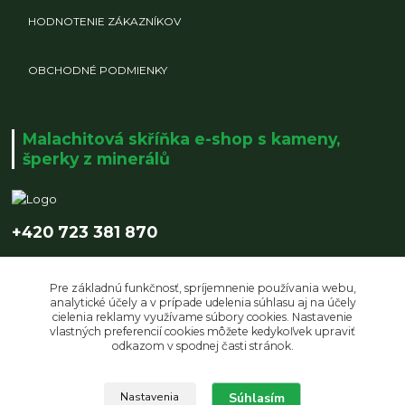
HODNOTENIE ZÁKAZNÍKOV
OBCHODNÉ PODMIENKY
Malachitová skříňka e-shop s kameny,
šperky z minerálů
+420 723 381 870
info@malachitovaskrinka.cz
Pre základnú funkčnosť, spríjemnenie používania webu,
analytické účely a v prípade udelenia súhlasu aj na účely
cielenia reklamy využívame súbory cookies. Nastavenie
vlastných preferencií cookies môžete kedykoľvek upraviť
odkazom v spodnej časti stránok.
Upravit sběr cookies.
Súhlasím
Nastavenia