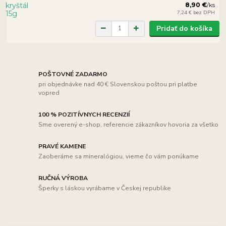
8,90 €
/
ks
7,24 €
bez DPH
Pridať do košíka
POŠTOVNÉ ZADARMO
pri objednávke nad 40 € Slovenskou poštou pri platbe
vopred
100 % POZITÍVNYCH RECENZIÍ
Sme overený e-shop, referencie zákazníkov hovoria za všetko
PRAVÉ KAMENE
Zaoberáme sa mineralógiou, vieme čo vám ponúkame
RUČNÁ VÝROBA
Šperky s láskou vyrábame v Českej republike