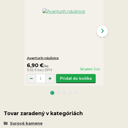
Avanturín náušnice
Antigorit ná
6,90 €
6,90 €
/
ks
/
k
Skladom 3 ks
5,61 €
bez DPH
5,61 €
bez D
Pridať do košíka
Tovar zaradený v kategóriách
Surové kamene