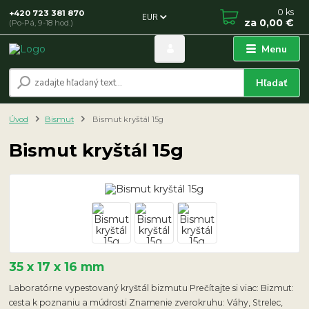
0
ks
+420 723 381 870
EUR
za
0,00 €
(Po-Pá, 9-18 hod.)
Menu
Hľadať
Úvod
Bismut
Bismut kryštál 15g
Bismut kryštál 15g
35 x 17 x 16 mm
Laboratórne vypestovaný kryštál bizmutu Prečítajte si viac: Bizmut:
cesta k poznaniu a múdrosti Znamenie zverokruhu: Váhy, Strelec,