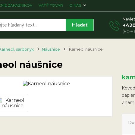
NIE ZÁKAZNÍKOV
VÁTIŤ TOVAR
O NÁS
Neviet
Hľadať
+420
(Po-Pá
Karneol, sardonyx
Náušnice
Karneol náušnice
neol náušnice
kam
Kovodi
papier
Zname
Do