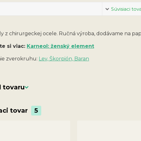
Súvisiaci tov
ly z chirurgeckej ocele. Ručná výroba, dodávame na papi
te si viac:
Karneol: ženský element
ie zverokruhu:
Lev, Škorpión, Baran
 tovaru
aci tovar
5