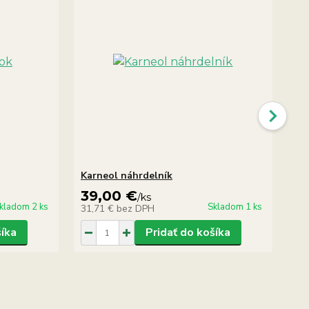
Karneol náhrdelník
Ka
39,00 €
1
/
ks
kladom 2 ks
Skladom 1 ks
31,71 €
bez DPH
11
šíka
Pridať do košíka