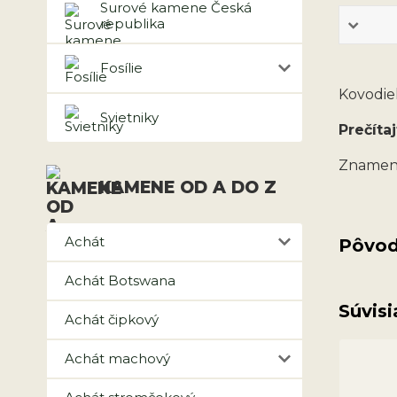
Surové kamene Česká
republika
Fosílie
Kovodie
Svietniky
Prečítaj
Znamen
KAMENE OD A DO Z
Achát
Pôvod
Achát Botswana
Súvisi
Achát čipkový
Achát machový