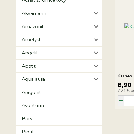
Achát stromčekový
Akvamarín
Amazonit
Ametyst
Angelit
Apatit
Karneol
Aqua aura
8,90
7,24 €
b
Aragonit
Avanturín
Baryt
Biotit