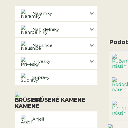
Náramky
Náhrdelníky
Podob
Náušnice
Prívesky
Súpravy
BRÚSENÉ KAMENE
Anjeli