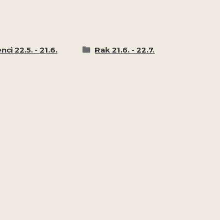
enci 22.5. - 21.6.
Rak 21.6. - 22.7.