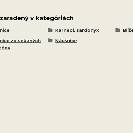
 zaradený v kategóriách
nice
Karneol, sardonyx
Blíž
nice zo sekaných
Náušnice
eňov