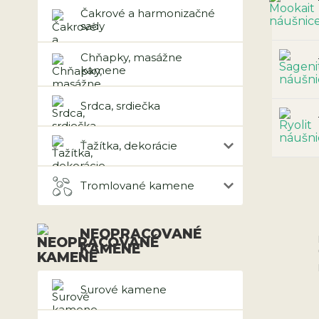
Čakrové a harmonizačné
sady
Chňapky, masážne
kamene
Srdca, srdiečka
Ťažítka, dekorácie
Tromlované kamene
NEOPRACOVANÉ
KAMENE
Surové kamene