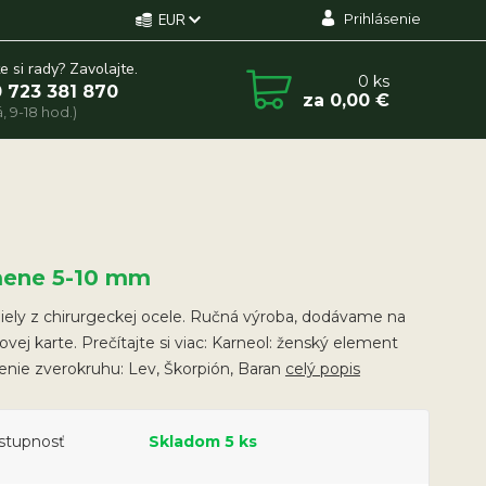
Prihlásenie
EUR
e si rady? Zavolajte.
0
ks
 723 381 870
za
0,00 €
, 9-18 hod.)
ene 5-10 mm
ely z chirurgeckej ocele. Ručná výroba, dodávame na
ovej karte. Prečítajte si viac: Karneol: ženský element
nie zverokruhu: Lev, Škorpión, Baran
celý popis
stupnosť
Skladom 5 ks