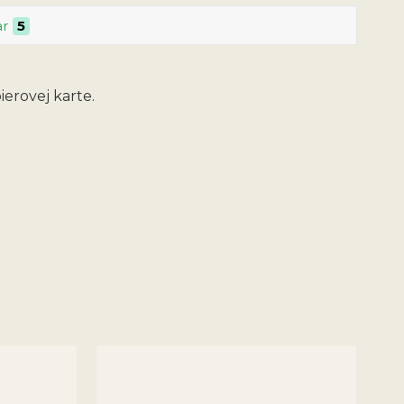
ar
5
erovej karte.