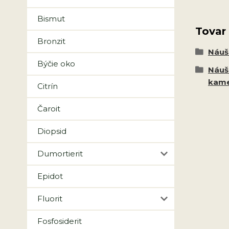
Bismut
Tovar
Bronzit
Náuš
Býčie oko
Náuš
kam
Citrín
Čaroit
Diopsid
Dumortierit
Epidot
Fluorit
Fosfosiderit