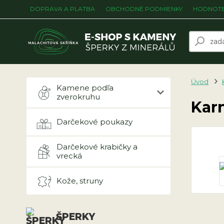
DOPRAVA A PLATBA
OBCHODNÉ PODMIENKY
HODNOTE
Úvod
Kamene podľa
zverokruhu
Kar
Darčekové poukazy
Darčekové krabičky a
vrecká
Kože, struny
ŠPERKY