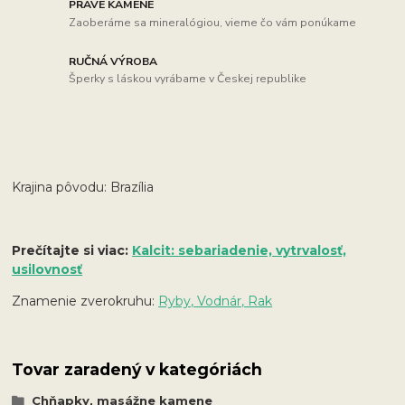
PRAVÉ KAMENE
Zaoberáme sa mineralógiou, vieme čo vám ponúkame
RUČNÁ VÝROBA
Šperky s láskou vyrábame v Českej republike
Krajina pôvodu: Brazília
Prečítajte si viac:
Kalcit: sebariadenie, vytrvalosť,
usilovnosť
Znamenie zverokruhu:
Ryby, Vodnár, Rak
Tovar zaradený v kategóriách
Chňapky, masážne kamene