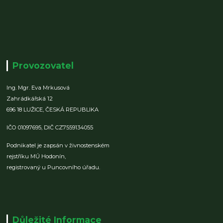
Provozovatel
Ing. Mgr. Eva Mrkusová
Zahrádkářská 12
696 18 LUŽICE,
ČESKÁ REPUBLIKA
IČO 01097695,
DIČ CZ7559134055
Podnikatel je zapsán v živnostenském
rejstříku MÚ Hodonín,
registrovaný u Puncovního úřadu.
Důležité Informace