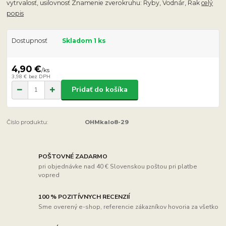
vytrvalosť, usilovnosť Znamenie zverokruhu: Ryby, Vodnár, Rak
celý
popis
Dostupnosť
Skladom 1 ks
4,90 €
/
ks
3,98 €
bez DPH
Pridať do košíka
Číslo produktu:
OHMkalo8-29
POŠTOVNÉ ZADARMO
pri objednávke nad 40 € Slovenskou poštou pri platbe
vopred
100 % POZITÍVNYCH RECENZIÍ
Sme overený e-shop, referencie zákazníkov hovoria za všetko