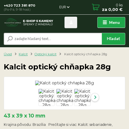
0
ks
+420 723 381 870
EUR
za
0,00 €
(Po-Pá, 9-18 hod.)
Menu
Hľadať
Úvod
Kalcit
Optický kalcit
Kalcit optický chňapka 28g
Kalcit optický chňapka 28g
43 x 39 x 10 mm
Krajina pôvodu: Brazília Prečítajte si viac: Kalcit: sebariadenie,