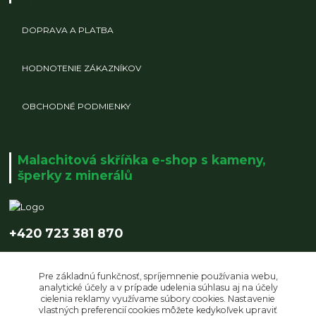
DOPRAVA A PLATBA
HODNOTENIE ZÁKAZNÍKOV
OBCHODNÉ PODMIENKY
Malachitová skříňka e-shop s kameny,
šperky z minerálů
+420 723 381 870
info@malachitovaskrinka.cz
Pre základnú funkčnosť, spríjemnenie používania webu,
analytické účely a v prípade udelenia súhlasu aj na účely
cielenia reklamy využívame súbory cookies. Nastavenie
vlastných preferencií cookies môžete kedykoľvek upraviť