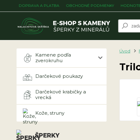
DOPRAVA A PLATBA
OBCHODNÉ PODMIENKY
HODNOTE
Úvod
Kamene podľa
zverokruhu
Tril
Darčekové poukazy
Darčekové krabičky a
vrecká
Kože, struny
ŠPERKY