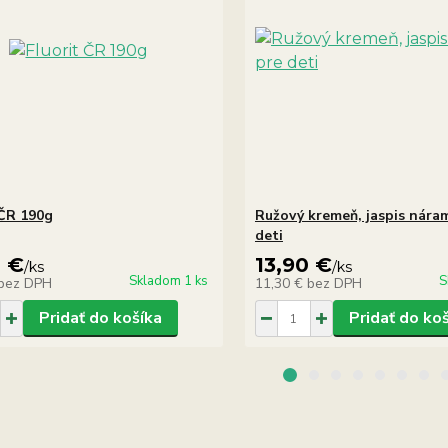
 ČR 190g
Ružový kremeň, jaspis nára
deti
0 €
13,90 €
/
ks
/
ks
Skladom 1 ks
S
bez DPH
11,30 €
bez DPH
Pridať do košíka
Pridať do ko