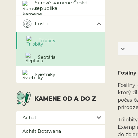
Surové kamene Česká
republika
Fosílie
Trilobity
Septária
Fosílny
Svietniky
Fosílny
ktorý ži
KAMENE OD A DO Z
počas ť
prirodze
Achát
Trilobit
Exempl
Achát Botswana
do zbier