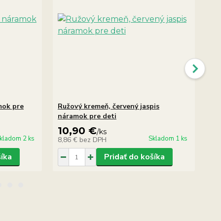
mok pre
Ružový kremeň, červený jaspis
Kr
náramok pre deti
10,90 €
2
/
ks
kladom 2 ks
Skladom 1 ks
8,86 €
bez DPH
2,
šíka
Pridať do košíka