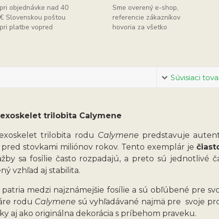
pri objednávke nad 40
Sme overený e-shop,
€ Slovenskou poštou
referencie zákazníkov
pri platbe vopred
hovoria za všetko
Súvisiaci tova
 exoskelet trilobita Calymene
 exoskelet trilobita rodu
Calymene
predstavuje autent
l pred stovkami miliónov rokov. Tento exemplár je
čias
ažby sa fosílie často rozpadajú, a preto sú jednotlivé 
ný vzhľad aj stabilita.
y patria medzi najznámejšie fosílie a sú obľúbené pre sv
áre rodu
Calymene
sú vyhľadávané najmä pre svoje pro
ky aj ako originálna dekorácia s príbehom praveku.