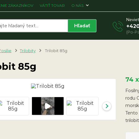
NIE ZÁKAZNÍKOV
VÁTIŤ TOVAR
O NÁS
Neviet
Hľadať
+420
(Po-Pá
Fosílie
Trilobity
Trilobit 85g
obit 85g
74 
Fosíln
rodu 
morské
Tento 
trilob