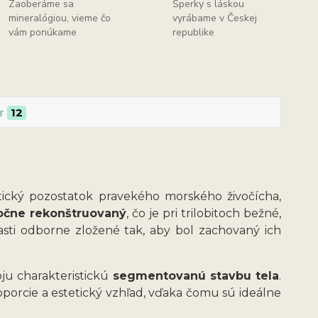
Zaoberáme sa
Šperky s láskou
mineralógiou, vieme čo
vyrábame v Českej
vám ponúkame
republike
r
12
ický pozostatok pravekého morského živočícha,
točne rekonštruovaný
, čo je pri trilobitoch bežné,
časti odborne zložené tak, aby bol zachovaný ich
oju charakteristickú
segmentovanú stavbu tela
.
porcie a estetický vzhľad, vďaka čomu sú ideálne