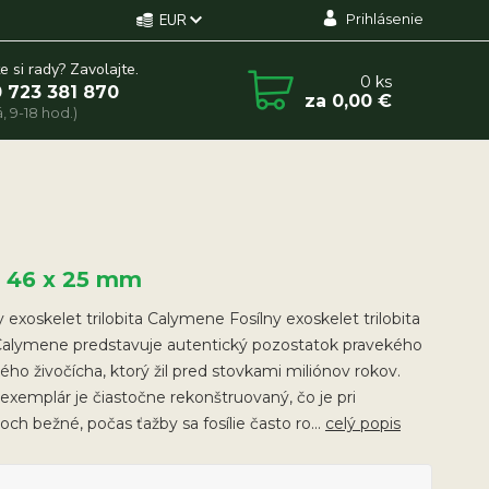
Prihlásenie
EUR
e si rady? Zavolajte.
0
ks
 723 381 870
za
0,00 €
, 9-18 hod.)
x 46 x 25 mm
y exoskelet trilobita Calymene Fosílny exoskelet trilobita
Calymene predstavuje autentický pozostatok pravekého
ho živočícha, ktorý žil pred stovkami miliónov rokov.
exemplár je čiastočne rekonštruovaný, čo je pri
itoch bežné, počas ťažby sa fosílie často ro...
celý popis