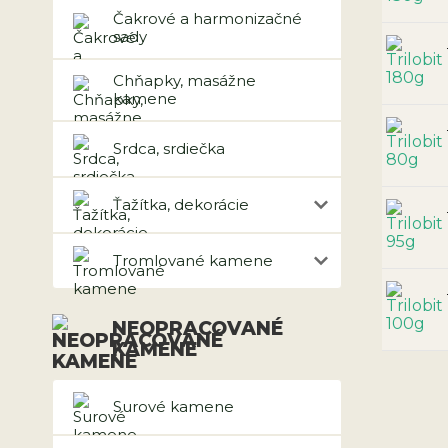
Čakrové a harmonizačné
sady
Chňapky, masážne
kamene
Srdca, srdiečka
Ťažítka, dekorácie
Tromlované kamene
NEOPRACOVANÉ
KAMENE
Surové kamene