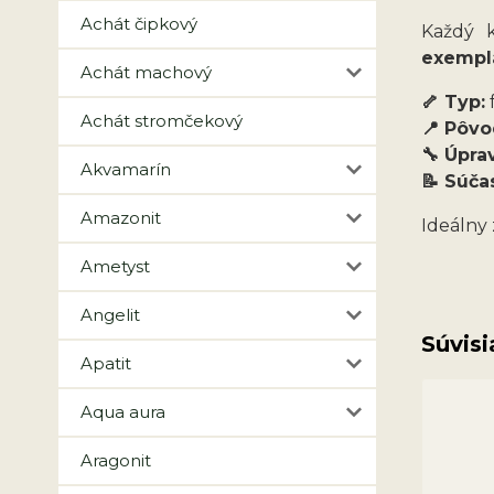
Achát čipkový
Každý k
exemplá
Achát machový
🦴 Typ:
f
Achát stromčekový
📍 Pôvo
🔧 Úpra
Akvamarín
📝 Súča
Amazonit
Ideálny 
Ametyst
Angelit
Súvisi
Apatit
Aqua aura
Aragonit