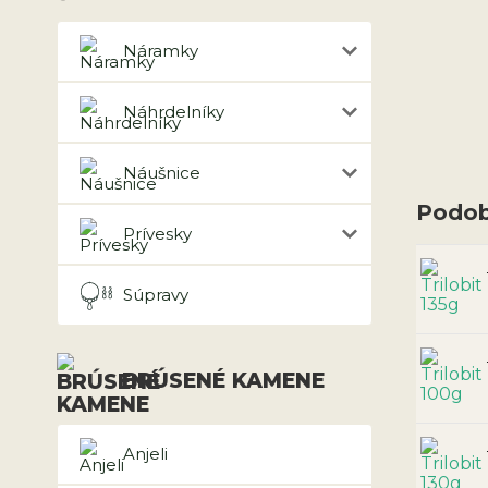
Náramky
Náhrdelníky
Náušnice
Podob
Prívesky
Súpravy
BRÚSENÉ KAMENE
Anjeli