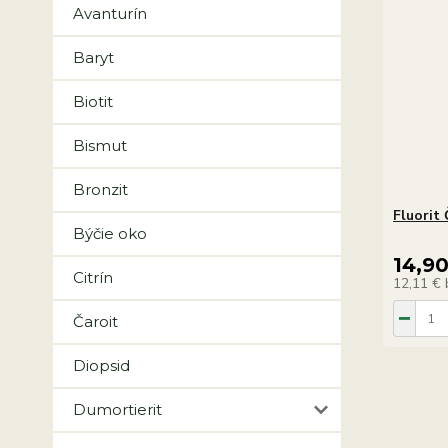
Avanturín
Baryt
Biotit
Bismut
Bronzit
Fluorit
Býčie oko
14,9
Citrín
12,11 €
Čaroit
Diopsid
Dumortierit