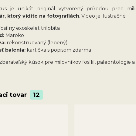
us je unikát, originál vytvorený prírodou pred mi
r, ktorý vidíte na fotografiách
. Video je ilustračné.
osílny exoskelet trilobita
d:
Maroko
va:
rekonštruovaný (lepený)
sť balenia:
kartička s popisom zdarma
zberateľský kúsok pre milovníkov fosílií, paleontológie a
aci tovar
12