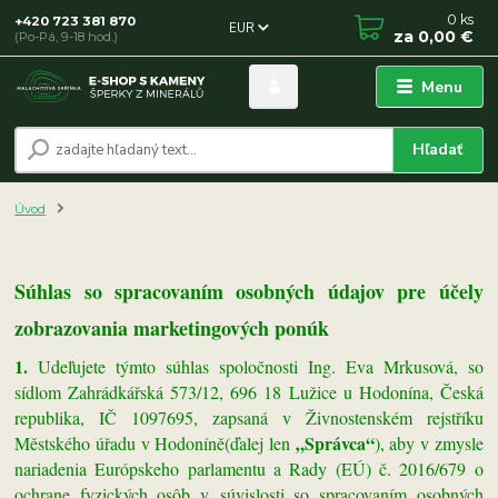
0
ks
+420 723 381 870
EUR
za
0,00 €
(Po-Pá, 9-18 hod.)
Menu
Hľadať
Úvod
Súhlas so spracovaním osobných údajov pre účely
zobrazovania marketingových ponúk
1.
Udeľujete týmto súhlas spoločnosti
Ing.
Eva Mrkusová, so
sídlom Zahrádkářská 573/12, 696 18 Lužice u Hodonína, Česká
republika, IČ 1097695, zapsaná v Živnostenském rejstříku
„Správca“
Městského úřadu v Hodoníně(ďalej len
), aby v zmysle
nariadenia Európskeho parlamentu a Rady (EÚ) č. 2016/679 o
ochrane fyzických osôb v súvislosti so spracovaním osobných