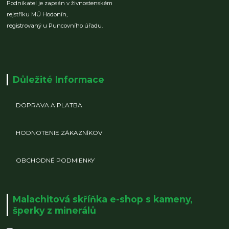
Podnikatel je zapsán v živnostenském
rejstříku MÚ Hodonín,
registrovaný u Puncovního úřadu.
Důležité Informace
DOPRAVA A PLATBA
HODNOTENIE ZÁKAZNÍKOV
OBCHODNÉ PODMIENKY
Malachitová skříňka e-shop s kameny,
šperky z minerálů