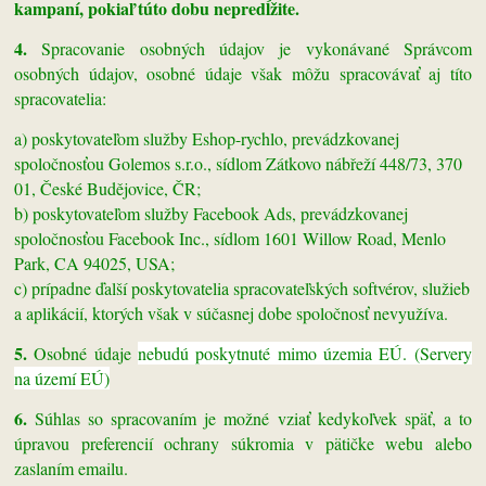
kampaní, pokiaľ túto dobu nepredĺžite.
4.
Spracovanie osobných údajov je vykonávané Správcom
osobných údajov, osobné údaje však môžu spracovávať aj títo
spracovatelia:
a) poskytovateľom služby Eshop-rychlo, prevádzkovanej
spoločnosťou Golemos s.r.o., sídlom Zátkovo nábřeží 448/73, 370
01, České Budějovice, ČR;
b) poskytovateľom služby Facebook Ads, prevádzkovanej
spoločnosťou Facebook Inc., sídlom 1601 Willow Road, Menlo
Park, CA 94025, USA;
c) prípadne ďalší poskytovatelia spracovateľských softvérov, služieb
a aplikácií, ktorých však v súčasnej dobe spoločnosť nevyužíva.
5.
Osobné údaje
nebudú
poskytnuté mimo územia EÚ.
(Servery
na území EÚ)
6.
Súhlas so spracovaním je možné vziať kedykoľvek späť, a to
úpravou preferencií ochrany súkromia v pätičke webu alebo
zaslaním emailu.