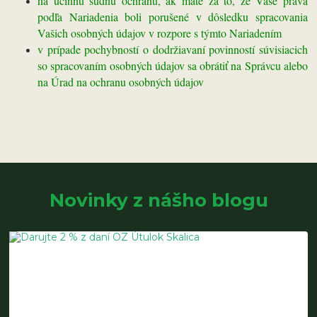
na účinnú súdnu ochranu, ak máte za to, že Vaše práva
podľa Nariadenia boli porušené v dôsledku spracovania
Vašich osobných údajov v rozpore s týmto Nariadením
v prípade pochybností o dodržiavaní povinností súvisiacich
so spracovaním osobných údajov sa obrátiť na Správcu alebo
na Úrad na ochranu osobných údajov
Novinky z nášho blogu