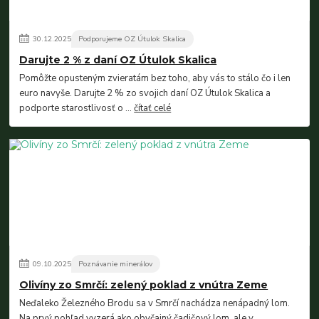
30
.
12
.
2025
Podporujeme OZ Útulok Skalica
Darujte 2 % z daní OZ Útulok Skalica
Pomôžte opusteným zvieratám bez toho, aby vás to stálo čo i len
euro navyše. Darujte 2 % zo svojich daní OZ Útulok Skalica a
podporte starostlivosť o ...
čítať celé
09
.
10
.
2025
Poznávanie minerálov
Olivíny zo Smrčí: zelený poklad z vnútra Zeme
Neďaleko Železného Brodu sa v Smrčí nachádza nenápadný lom.
Na prvý pohľad vyzerá ako obyčajný čadičový lom, ale v