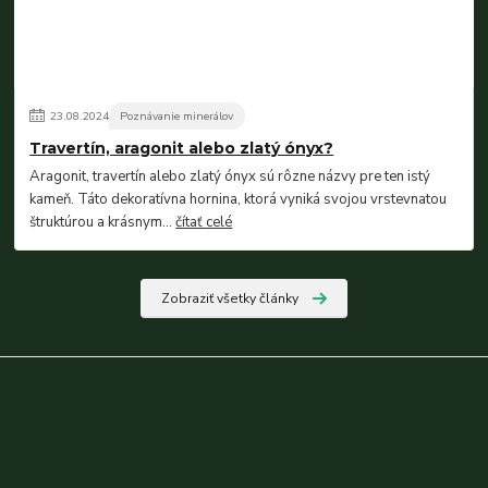
23
.
08
.
2024
Poznávanie minerálov
Travertín, aragonit alebo zlatý ónyx?
Aragonit, travertín alebo zlatý ónyx sú rôzne názvy pre ten istý
kameň. Táto dekoratívna hornina, ktorá vyniká svojou vrstevnatou
štruktúrou a krásnym...
čítať celé
Zobraziť všetky články