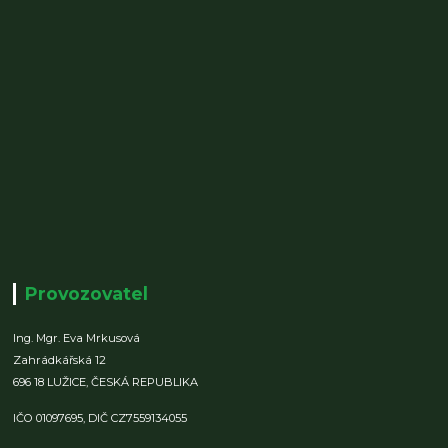
Provozovatel
Ing. Mgr. Eva Mrkusová
Zahrádkářská 12
696 18 LUŽICE,
ČESKÁ REPUBLIKA
IČO 01097695,
DIČ CZ7559134055