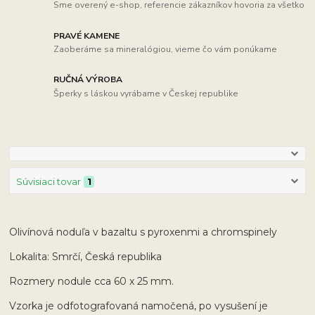
Sme overený e-shop, referencie zákazníkov hovoria za všetko
PRAVÉ KAMENE
Zaoberáme sa mineralógiou, vieme čo vám ponúkame
RUČNÁ VÝROBA
Šperky s láskou vyrábame v Českej republike
Súvisiaci tovar
1
Olivínová noduľa v bazaltu s pyroxenmi a chromspinely
Lokalita: Smrčí, Česká republika
Rozmery nodule cca 60 x 25 mm.
Vzorka je odfotografovaná namočená, po vysušení je