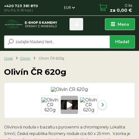
0
ks
+420 723 381 870
EUR
za
0,00 €
(Po-Pá, 9-18 hod.)
Menu
Hľadať
Úvod
Olivín
Olivín ČR 620g
Olivín ČR 620g
Olivínová noduľa v bazaltu s pyroxenmi a chromspinely Lokalita:
Smrčí, Česká republika Rozmery nodule cca 60 x 25 mm. Vzorka je