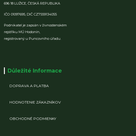
696 18 LUŽICE,
ČESKÁ REPUBLIKA
IČO 01097695,
DIČ CZ7559134055
Podnikatel je zapsán v živnostenském
rejstříku MÚ Hodonín,
registrovaný u Puncovního úřadu.
Důležité Informace
DOPRAVA A PLATBA
HODNOTENIE ZÁKAZNÍKOV
OBCHODNÉ PODMIENKY