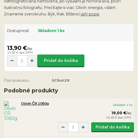
odfotografovaná namočená, po vysušení je hornina sivá, pozri
ilustračnú fotografiu. Prečítajte si viac: Olivín: energia, vášeň
Znamenie zverokruhu: Býk, Rak, Blíženci
celý popis
Dostupnosť
Skladom 1 ks
13,90 €
/
ks
11,30 €
bez DPH
Pridať do košíka
Číslo produktu:
SCRoli29
Podobné produkty
Olivín ČR 1050g
Skladom 1 ks
19,00 €
/
ks
15,45 €
bez DPH
Pridať do košíka