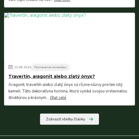
23
.
08
.
2024
Poznávanie minerálov
Travertín, aragonit alebo zlatý ónyx?
Aragonit, travertín alebo zlatý ónyx sú rôzne názvy pre ten istý
kameň. Táto dekoratívna hornina, ktorá vyniká svojou vrstevnatou
štruktúrou a krásnym...
čítať celé
Zobraziť všetky články