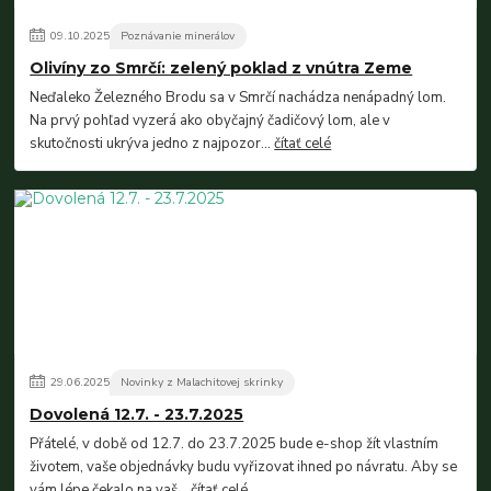
09
.
10
.
2025
Poznávanie minerálov
Olivíny zo Smrčí: zelený poklad z vnútra Zeme
Neďaleko Železného Brodu sa v Smrčí nachádza nenápadný lom.
Na prvý pohľad vyzerá ako obyčajný čadičový lom, ale v
skutočnosti ukrýva jedno z najpozor...
čítať celé
29
.
06
.
2025
Novinky z Malachitovej skrinky
Dovolená 12.7. - 23.7.2025
Přátelé, v době od 12.7. do 23.7.2025 bude e-shop žít vlastním
životem, vaše objednávky budu vyřizovat ihned po návratu. Aby se
vám lépe čekalo na vaš...
čítať celé