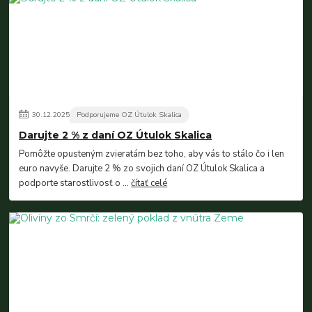
30
.
12
.
2025
Podporujeme OZ Útulok Skalica
Darujte 2 % z daní OZ Útulok Skalica
Pomôžte opusteným zvieratám bez toho, aby vás to stálo čo i len
euro navyše. Darujte 2 % zo svojich daní OZ Útulok Skalica a
podporte starostlivosť o ...
čítať celé