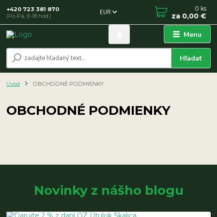
0
ks
+420 723 381 870
EUR
za
0,00 €
(Po-Pá, 9-18 hod.)
Menu
Hľadať
Úvod
OBCHODNÉ PODMIENKY
OBCHODNÉ PODMIENKY
Novinky z nášho blogu