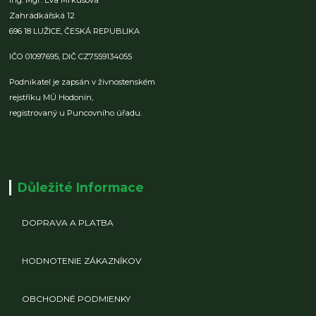
Ing. Mgr. Eva Mrkusová
Zahrádkářská 12
696 18 LUŽICE,
ČESKÁ REPUBLIKA
IČO 01097695,
DIČ CZ7559134055
Podnikatel je zapsán v živnostenském
rejstříku MÚ Hodonín,
registrovaný u Puncovního úřadu.
Důležité Informace
DOPRAVA A PLATBA
HODNOTENIE ZÁKAZNÍKOV
OBCHODNÉ PODMIENKY