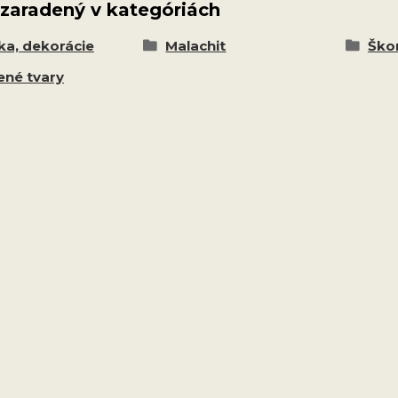
 zaradený v kategóriách
ka, dekorácie
Malachit
Škor
ené tvary