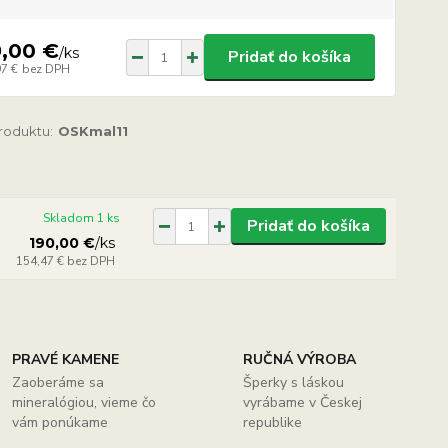
9,00 €
/
ks
Pridať do košíka
97 €
bez DPH
produktu:
OSKmal11
Skladom 1 ks
Pridať do košíka
190,00 €
/
ks
154,47 €
bez DPH
PRAVÉ KAMENE
RUČNÁ VÝROBA
Zaoberáme sa
Šperky s láskou
mineralógiou, vieme čo
vyrábame v Českej
vám ponúkame
republike