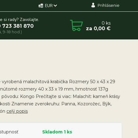
Prihlásenie
EUR
e si rady? Zavolajte.
0
ks
 723 381 870
za
0,00 €
, 9-18 hod.)
 vyrobená malachitová krabička Rozmery 50 x 43 x 29
nútorné rozmery 40 x 33 x 19 mm, hmotnosť 137g
a pôvodu: Kongo Prečítajte si viac: Malachit: kameň krásy
skosti Znamenie zverokruhu: Panna, Kozorožec, Býk,
ión
celý popis
stupnosť
Skladom 1 ks