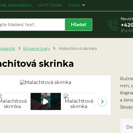
NIE ZÁKAZNÍKOV
VÁTIŤ TOVAR
O NÁS
Neviet
Hľadať
+420
(Po-Pá
Malachit
Brúsené tvary
Malachitová skrinka
achitová skrinka
Ručne
mm, v
Krajin
a žen
Škorp
Do