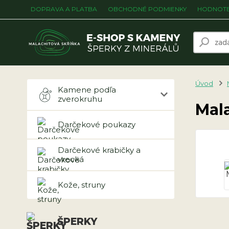
DOPRAVA A PLATBA
OBCHODNÉ PODMIENKY
HODNOTE
Úvod
Kamene podľa
zverokruhu
Mal
Darčekové poukazy
Darčekové krabičky a
vrecká
Kože, struny
ŠPERKY