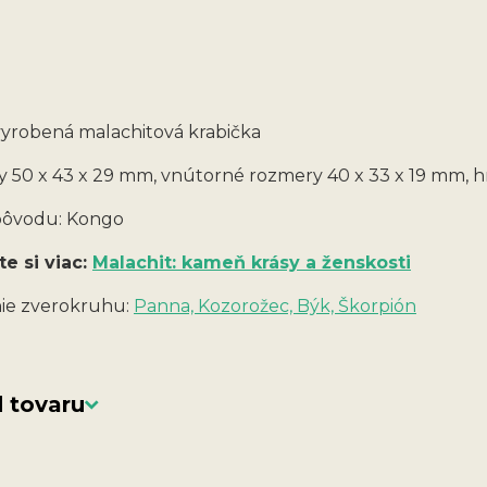
yrobená malachitová krabička
 50 x 43 x 29 mm, vnútorné rozmery 40 x 33 x 19 mm, 
 pôvodu: Kongo
te si viac:
Malachit: kameň krásy a ženskosti
ie zverokruhu:
Panna, Kozorožec, Býk, Škorpión
 tovaru