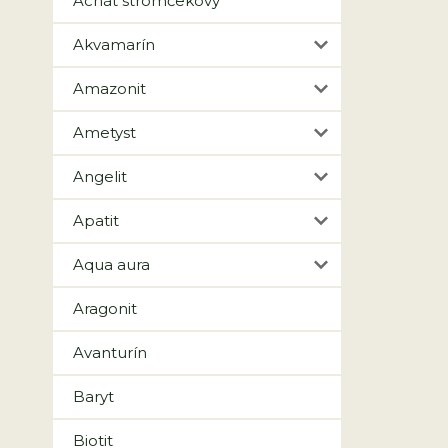
Achát stromčekový
Akvamarín
Amazonit
Ametyst
Angelit
Apatit
Aqua aura
Aragonit
Avanturín
Baryt
Biotit