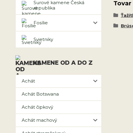
Surové kamene Česká
Tovar
republika
Ťažít
Fosílie
Brús
Svietniky
KAMENE OD A DO Z
Achát
Achát Botswana
Achát čipkový
Achát machový