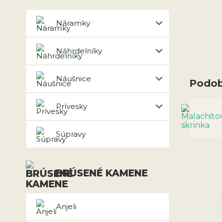
Náramky
Náhrdelníky
Náušnice
Podob
Prívesky
Súpravy
BRÚSENÉ KAMENE
Anjeli