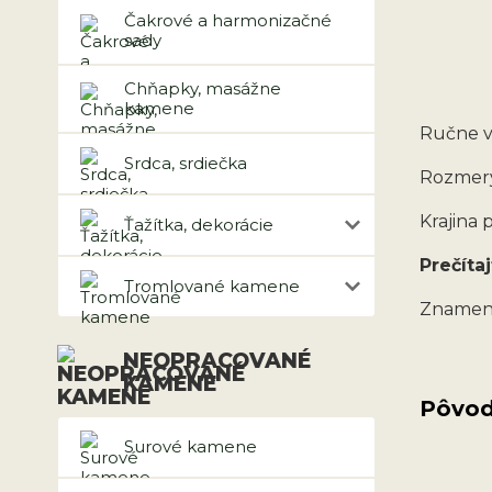
Čakrové a harmonizačné
sady
Chňapky, masážne
kamene
Ručne v
Srdca, srdiečka
Rozmery
Krajina
Ťažítka, dekorácie
Prečítaj
Tromlované kamene
Znamen
NEOPRACOVANÉ
KAMENE
Pôvod
Surové kamene