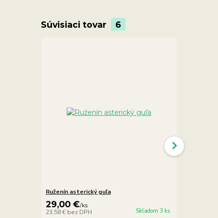
Súvisiaci tovar
6
Ruženín asterický guľa
Selenit biel
29,00 €
5,90 €
/
ks
/
ks
Skladom 3 ks
23,58 €
bez DPH
4,80 €
bez D