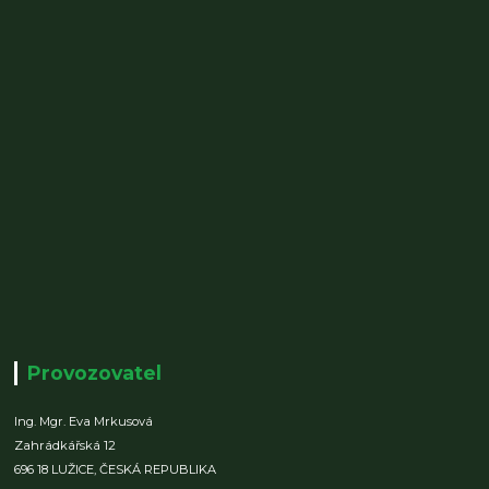
Provozovatel
Ing. Mgr. Eva Mrkusová
Zahrádkářská 12
696 18 LUŽICE,
ČESKÁ REPUBLIKA