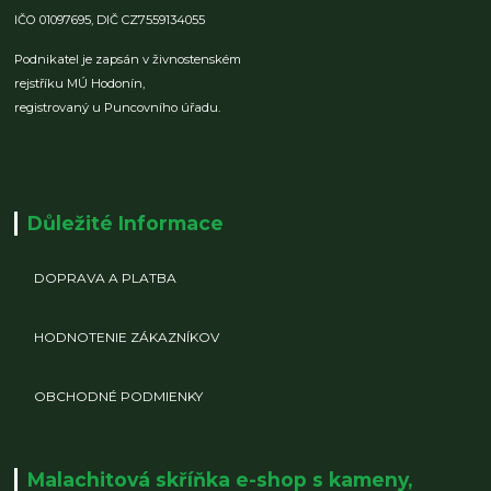
IČO 01097695,
DIČ CZ7559134055
Podnikatel je zapsán v živnostenském
rejstříku MÚ Hodonín,
registrovaný u Puncovního úřadu.
Důležité Informace
DOPRAVA A PLATBA
HODNOTENIE ZÁKAZNÍKOV
OBCHODNÉ PODMIENKY
Malachitová skříňka e-shop s kameny,