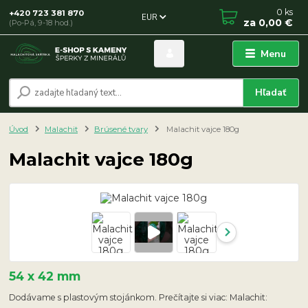
0
ks
+420 723 381 870
EUR
za
0,00 €
(Po-Pá, 9-18 hod.)
Menu
Hľadať
Úvod
Malachit
Brúsené tvary
Malachit vajce 180g
Malachit vajce 180g
54 x 42 mm
Dodávame s plastovým stojánkom. Prečítajte si viac: Malachit: