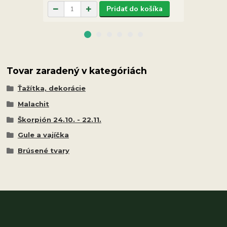
Pridať do košíka
Tovar zaradený v kategóriách
Ťažítka, dekorácie
Malachit
Škorpión 24.10. - 22.11.
Gule a vajíčka
Brúsené tvary