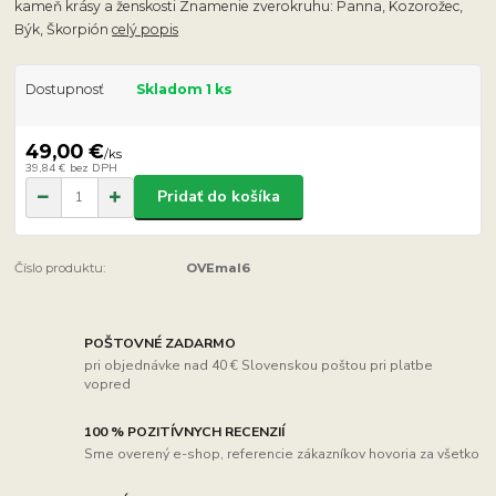
kameň krásy a ženskosti Znamenie zverokruhu: Panna, Kozorožec,
Býk, Škorpión
celý popis
Dostupnosť
Skladom 1 ks
49,00 €
/
ks
39,84 €
bez DPH
Pridať do košíka
Číslo produktu:
OVEmal6
POŠTOVNÉ ZADARMO
pri objednávke nad 40 € Slovenskou poštou pri platbe
vopred
100 % POZITÍVNYCH RECENZIÍ
Sme overený e-shop, referencie zákazníkov hovoria za všetko