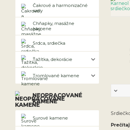
Čakrové a harmonizačné
sady
Chňapky, masážne
kamene
Srdca, srdiečka
Ťažítka, dekorácie
Tromlované kamene
NEOPRACOVANÉ
KAMENE
Srdiečk
Surové kamene
Prečítaj