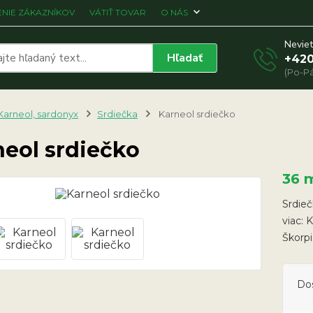
NIE ZÁKAZNÍKOV
VÁTIŤ TOVAR
O NÁS
Neviet
Hľadať
+420
(Po-Pá
Karneol, sardonyx
Srdiečka
Karneol srdiečko
neol srdiečko
36 
Srdieč
viac: 
Škorp
Do