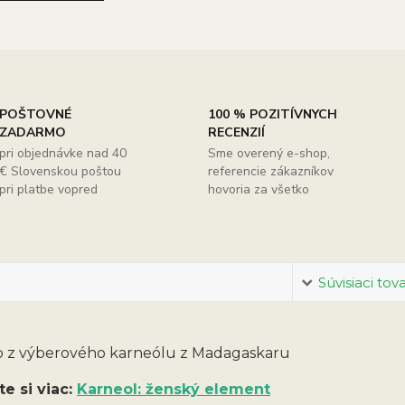
POŠTOVNÉ
100 % POZITÍVNYCH
ZADARMO
RECENZIÍ
pri objednávke nad 40
Sme overený e-shop,
€ Slovenskou poštou
referencie zákazníkov
pri platbe vopred
hovoria za všetko
Súvisiaci tov
o z výberového karneólu z Madagaskaru
te si viac:
Karneol: ženský element