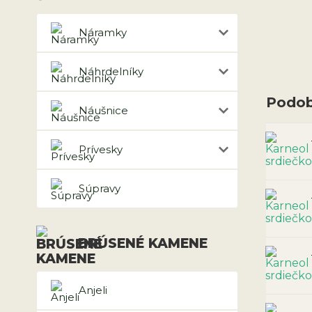
Náramky
Náhrdelníky
Podob
Náušnice
Prívesky
Súpravy
BRÚSENÉ KAMENE
Anjeli