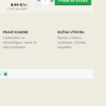
Pridať do košíka
8,90 €
/
ks
7,24 €
bez DPH
PRAVÉ KAMENE
RUČNÁ VÝROBA
Zaoberáme sa
Šperky s láskou
mineralógiou, vieme čo
vyrábame v Českej
vám ponúkame
republike
ar
4