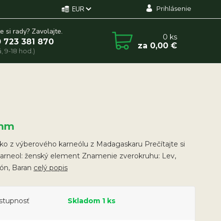
Prihlásenie
EUR
e si rady? Zavolajte.
0
ks
 723 381 870
za
0,00 €
, 9-18 hod.)
mm
ko z výberového karneólu z Madagaskaru Prečítajte si
Karneol: ženský element Znamenie zverokruhu: Lev,
ión, Baran
celý popis
stupnosť
Skladom 1 ks