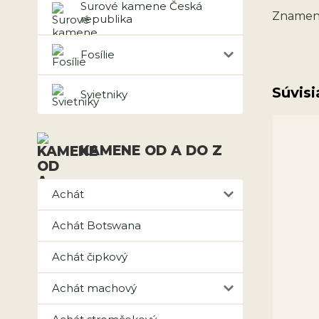
Surové kamene Česká
Znamen
republika
Fosílie
Súvisi
Svietniky
KAMENE OD A DO Z
Achát
Achát Botswana
Achát čipkový
Achát machový