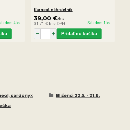
Karneol náhrdelník
Ka
39,00 €
1
/
ks
kladom 4 ks
Skladom 1 ks
31,71 €
bez DPH
11
šíka
Pridať do košíka
neol, sardonyx
Blíženci 22.5. - 21.6.
iečka