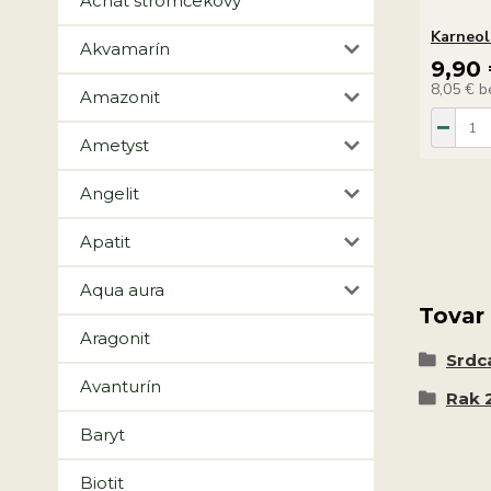
Achát stromčekový
Karneo
Akvamarín
9,90
8,05 €
b
Amazonit
Ametyst
Angelit
Apatit
Aqua aura
Tovar
Aragonit
Srdc
Avanturín
Rak 2
Baryt
Biotit