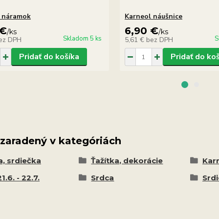
l náramok
Karneol náušnice
 €
6,90 €
/
ks
/
ks
Skladom 5 ks
S
ez DPH
5,61 €
bez DPH
Pridať do košíka
Pridať do ko
 zaradený v kategóriách
a, srdiečka
Ťažítka, dekorácie
Kar
1.6. - 22.7.
Srdca
Srd