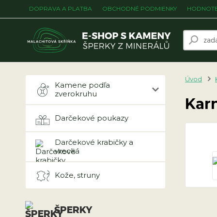
DOPRAVA A PLATBA
OBCHODNÉ PODMIENKY
HODNOTE
Úvod
Kamene podľa
zverokruhu
Kar
Darčekové poukazy
Darčekové krabičky a
vrecká
Kože, struny
ŠPERKY