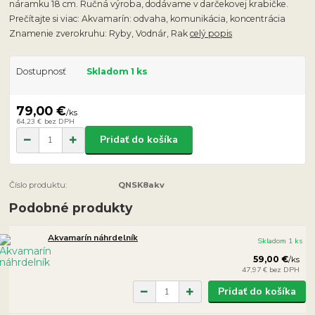
náramku 18 cm. Ručná výroba, dodávame v darčekovej krabičke.
Prečítajte si viac: Akvamarín: odvaha, komunikácia, koncentrácia
Znamenie zverokruhu: Ryby, Vodnár, Rak
celý popis
Dostupnosť
Skladom 1 ks
79,00 €
/
ks
64,23 €
bez DPH
Pridať do košíka
Číslo produktu:
QNSK8akv
Podobné produkty
Akvamarín náhrdelník
Skladom 1 ks
59,00 €
/
ks
47,97 €
bez DPH
Pridať do košíka