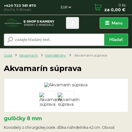
0
ks
+420 723 381 870
EUR
za
0,00 €
(Po-Pá, 9-18 hod.)
Menu
Hľadať
Úvod
Akvamarín
Náhrdelníky
Akvamarín súprava
Akvamarín súprava
guľôčky 8 mm
Kovodiely z chirurgickej ocele, dĺžka náhrdelníka 42 cm. Obvod