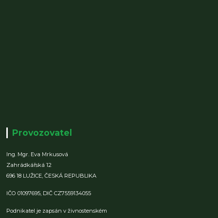
Provozovatel
Ing. Mgr. Eva Mrkusová
Zahrádkářská 12
696 18 LUŽICE,
ČESKÁ REPUBLIKA
IČO 01097695,
DIČ CZ7559134055
Podnikatel je zapsán v živnostenském