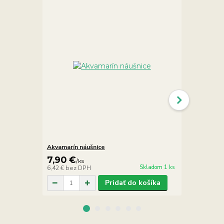
Akvamarín náušnice
Akvamarín, k
7,90 €
7,90 €
/
ks
/
ks
Skladom 1 ks
6,42 €
bez DPH
6,42 €
bez D
Pridať do košíka