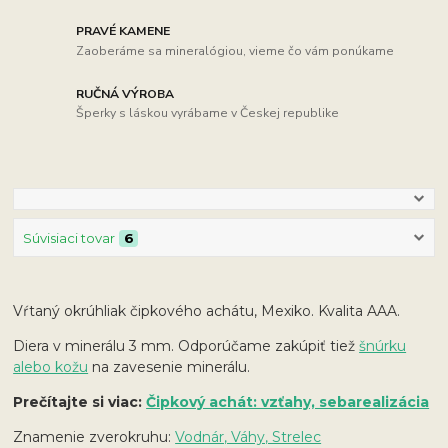
PRAVÉ KAMENE
Zaoberáme sa mineralógiou, vieme čo vám ponúkame
RUČNÁ VÝROBA
Šperky s láskou vyrábame v Českej republike
Súvisiaci tovar
6
Vŕtaný okrúhliak čipkového achátu, Mexiko. Kvalita AAA.
Diera v minerálu 3 mm. Odporúčame zakúpiť tiež
šnúrku
alebo kožu
na zavesenie minerálu.
Prečítajte si viac:
Čipkový achát: vzťahy, sebarealizácia
Znamenie zverokruhu:
Vodnár, Váhy, Strelec