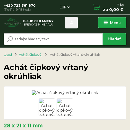
0
ks
+420 723 381 870
EUR
za
0,00 €
(Po-Pá, 9-18 hod.)
Menu
Hľadať
Úvod
Achát čipkový
Achát čipkový vŕtaný okrúhliak
Achát čipkový vŕtaný
okrúhliak
28 x 21 x 11 mm