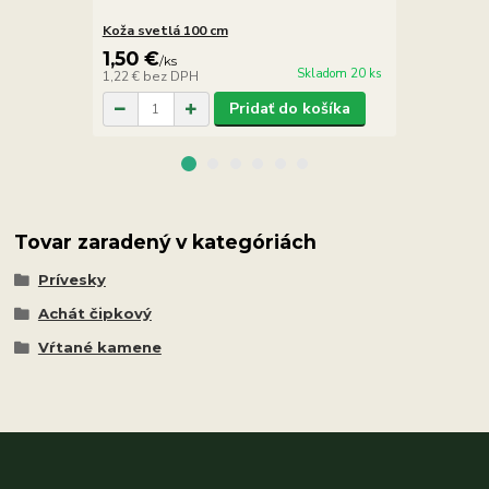
Koža svetlá 100 cm
Koža hnedá 
1,50 €
1,50 €
/
ks
/
ks
Skladom 20 ks
1,22 €
bez DPH
1,22 €
bez D
Pridať do košíka
Tovar zaradený v kategóriách
Prívesky
Achát čipkový
Vŕtané kamene