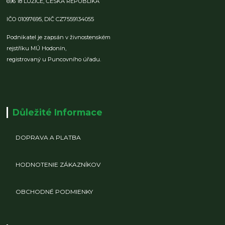
696 18 LUŽICE,
ČESKÁ REPUBLIKA
IČO 01097695,
DIČ CZ7559134055
Podnikatel je zapsán v živnostenském
rejstříku MÚ Hodonín,
registrovaný u Puncovního úřadu.
Důležité Informace
DOPRAVA A PLATBA
HODNOTENIE ZÁKAZNÍKOV
OBCHODNÉ PODMIENKY