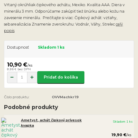
Vŕtaný okrúhliak čipkového achátu, Mexiko. Kvalita AAA. Diera v
minerálu 3 mm. Odporúčame zakúpiť tiež šnúrku alebo kožu na
zavesenie minerálu. Prečítajte si viac: Čipkový achát: vzťahy,
sebarealizácia Znamenie zverokruhu: Vodnár, Váhy, Strelec
celý
popis
Dostupnosť
Skladom 1 ks
10,90 €
/
ks
8,86 €
bez DPH
Pridať do košíka
Číslo produktu:
OVVMachkr19
Podobné produkty
Ametyst, achát čipkový prívesok
Skladom 1 ks
kvapka
19,90 €
/
ks