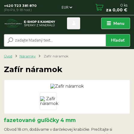
0
ks
+420 723 381 870
EUR
za
0,00 €
(Po-Pá, 9-18 hod.)
Menu
Hľadať
Úvod
Náramky
Zafír náramok
Zafír náramok
fazetované guľôčky 4 mm
Obvod 18 cm, dodávame v darčekovej krabičke. Prečítajte si