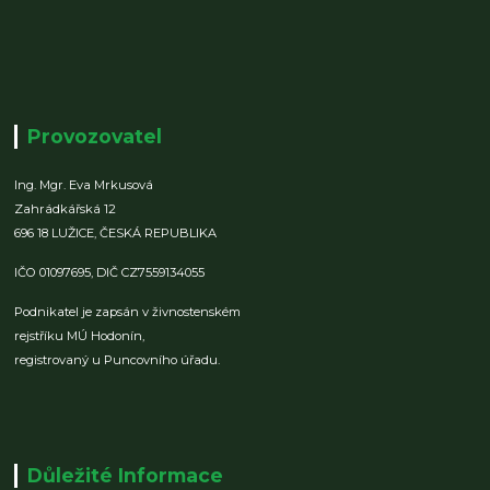
Provozovatel
Ing. Mgr. Eva Mrkusová
Zahrádkářská 12
696 18 LUŽICE,
ČESKÁ REPUBLIKA
IČO 01097695,
DIČ CZ7559134055
Podnikatel je zapsán v živnostenském
rejstříku MÚ Hodonín,
registrovaný u Puncovního úřadu.
Důležité Informace