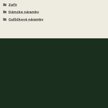
Zafír
Dámske náramky
Guľôčkové náramky