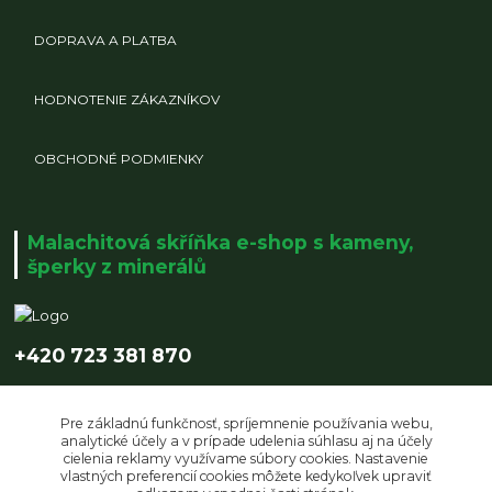
DOPRAVA A PLATBA
HODNOTENIE ZÁKAZNÍKOV
OBCHODNÉ PODMIENKY
Malachitová skříňka e-shop s kameny,
šperky z minerálů
+420 723 381 870
info@malachitovaskrinka.cz
Pre základnú funkčnosť, spríjemnenie používania webu,
analytické účely a v prípade udelenia súhlasu aj na účely
cielenia reklamy využívame súbory cookies. Nastavenie
vlastných preferencií cookies môžete kedykoľvek upraviť