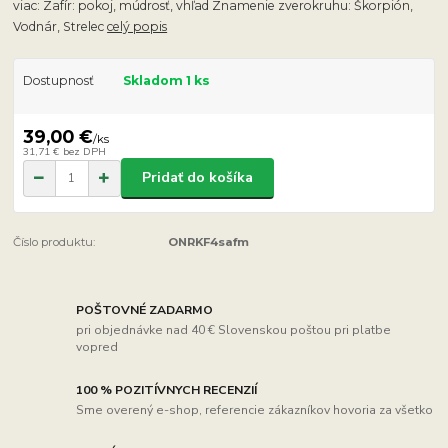
viac: Zafír: pokoj, múdrosť, vhľad Znamenie zverokruhu: Škorpión,
Vodnár, Strelec
celý popis
Dostupnosť
Skladom 1 ks
39,00 €
/
ks
31,71 €
bez DPH
Pridať do košíka
Číslo produktu:
ONRKF4safm
POŠTOVNÉ ZADARMO
pri objednávke nad 40 € Slovenskou poštou pri platbe
vopred
100 % POZITÍVNYCH RECENZIÍ
Sme overený e-shop, referencie zákazníkov hovoria za všetko