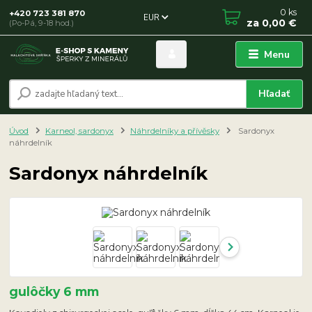
0
ks
+420 723 381 870
EUR
za
0,00 €
(Po-Pá, 9-18 hod.)
Menu
Hľadať
Úvod
Karneol, sardonyx
Náhrdelníky a přívěsky
Sardonyx
náhrdelník
Sardonyx náhrdelník
gulôčky 6 mm