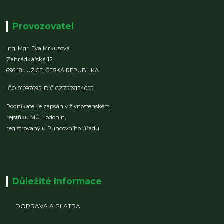
Provozovatel
Ing. Mgr. Eva Mrkusová
Zahrádkářská 12
696 18 LUŽICE,
ČESKÁ REPUBLIKA
IČO 01097695,
DIČ CZ7559134055
Podnikatel je zapsán v živnostenském
rejstříku MÚ Hodonín,
registrovaný u Puncovního úřadu.
Důležité Informace
DOPRAVA A PLATBA