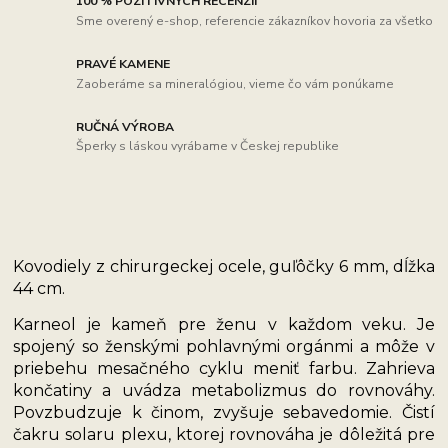
100 % POZITÍVNYCH RECENZIÍ
Sme overený e-shop, referencie zákazníkov hovoria za všetko
PRAVÉ KAMENE
Zaoberáme sa mineralógiou, vieme čo vám ponúkame
RUČNÁ VÝROBA
Šperky s láskou vyrábame v Českej republike
Kovodiely z chirurgeckej ocele, guľôčky 6 mm, dĺžka
44 cm.
Karneol je kameň pre ženu v každom veku. Je
spojený so ženskými pohlavnými orgánmi a môže v
priebehu mesačného cyklu meniť farbu. Zahrieva
končatiny a uvádza metabolizmus do rovnováhy.
Povzbudzuje k činom, zvyšuje sebavedomie. Čistí
čakru solaru plexu, ktorej rovnováha je dôležitá pre