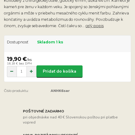
Kovodiely z chirurgeckej ocele, guľôčky 6 mm, dĺžka 44 cm. Karneol je
kameň pre ženu v každom veku. Je spojený so ženskými pohlavnými
orgánmi a môže v priebehu mesačného cyklu meniť farbu. Zahrieva
končatiny a uvádza metabolizmus do rovnováhy. Povzbudzuje k
činom, zvyšuje sebavedomie. Čistí čakru so...
celý popis
Dostupnosť
Skladom 1 ks
19,90 €
/
ks
16,18 €
bez DPH
Pridať do košíka
Číslo produktu:
ANHK6sar
POŠTOVNÉ ZADARMO
pri objednávke nad 40 € Slovenskou poštou pri platbe
vopred