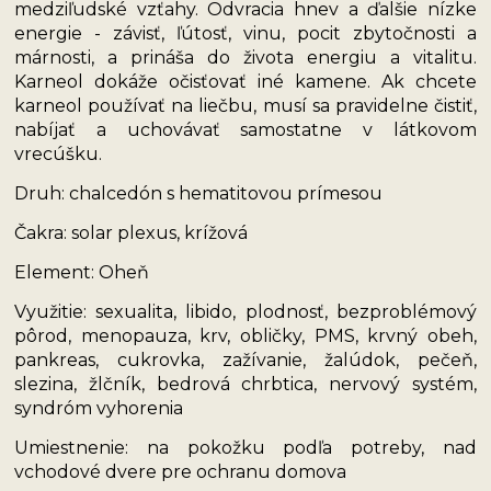
medziľudské vzťahy. Odvracia hnev a ďalšie nízke
energie - závisť, ľútosť, vinu, pocit zbytočnosti a
márnosti, a prináša do života energiu a vitalitu.
Karneol dokáže očisťovať iné kamene. Ak chcete
karneol používať na liečbu, musí sa pravidelne čistiť,
nabíjať a uchovávať samostatne v látkovom
vrecúšku.
Druh: chalcedón s hematitovou prímesou
Čakra: solar plexus, krížová
Element: Oheň
Využitie: sexualita, libido, plodnosť, bezproblémový
pôrod, menopauza, krv, obličky, PMS, krvný obeh,
pankreas, cukrovka, zažívanie, žalúdok, pečeň,
slezina, žlčník, bedrová chrbtica, nervový systém,
syndróm vyhorenia
Umiestnenie: na pokožku podľa potreby, nad
vchodové dvere pre ochranu domova