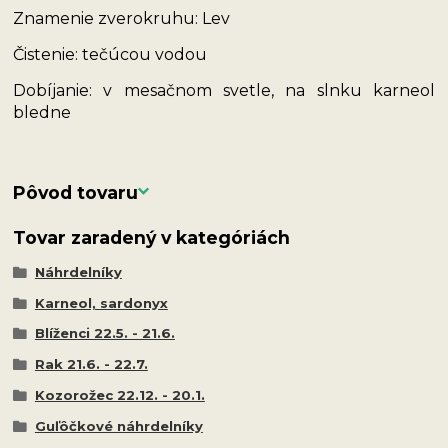
Znamenie zverokruhu: Lev
Čistenie: tečúcou vodou
Dobíjanie: v mesačnom svetle, na slnku karneol
bledne
Pôvod tovaru
Tovar zaradený v kategóriách
Náhrdelníky
Karneol, sardonyx
Blíženci 22.5. - 21.6.
Rak 21.6. - 22.7.
Kozorožec 22.12. - 20.1.
Guľôčkové náhrdelníky