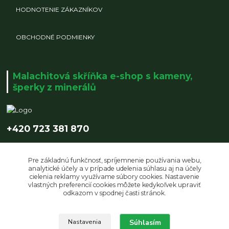
HODNOTENIE ZÁKAZNÍKOV
OBCHODNÉ PODMIENKY
Malachitová skříňka e-shop s kameny,
šperky z minerálů
+420 723 381 870
info@malachitovaskrinka.cz
Pre základnú funkčnosť, spríjemnenie používania webu,
analytické účely a v prípade udelenia súhlasu aj na účely
cielenia reklamy využívame súbory cookies. Nastavenie
vlastných preferencií cookies môžete kedykoľvek upraviť
odkazom v spodnej časti stránok.
Upravit sběr cookies.
Súhlasím
Nastavenia