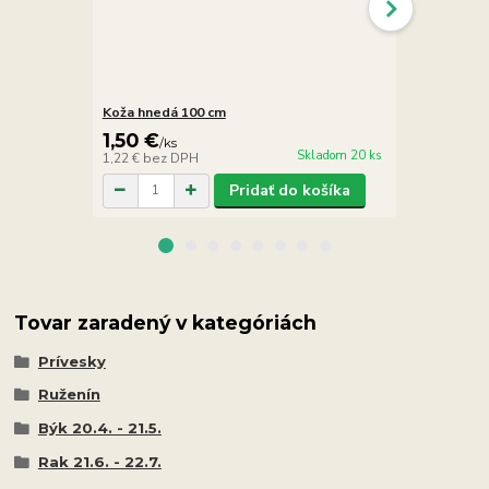
Koža hnedá 100 cm
Koža svetlá
1,50 €
1,50 €
/
ks
/
ks
Skladom 20 ks
1,22 €
bez DPH
1,22 €
bez D
Pridať do košíka
Tovar zaradený v kategóriách
Prívesky
Ruženín
Býk 20.4. - 21.5.
Rak 21.6. - 22.7.