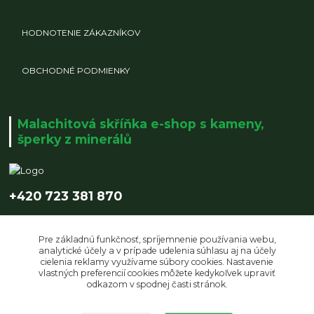
HODNOTENIE ZÁKAZNÍKOV
OBCHODNÉ PODMIENKY
Malachitová skříňka e-shop s kameny,
šperky z minerálů
+420 723 381 870
info@malachitovaskrinka.cz
Pre základnú funkčnosť, spríjemnenie používania webu,
analytické účely a v prípade udelenia súhlasu aj na účely
cielenia reklamy využívame súbory cookies. Nastavenie
vlastných preferencií cookies môžete kedykoľvek upraviť
odkazom v spodnej časti stránok.