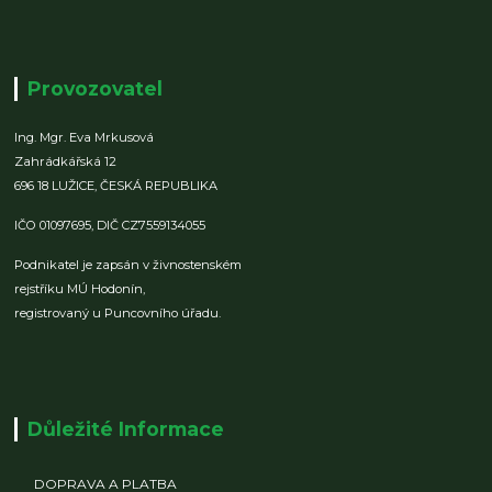
Provozovatel
Ing. Mgr. Eva Mrkusová
Zahrádkářská 12
696 18 LUŽICE,
ČESKÁ REPUBLIKA
IČO 01097695,
DIČ CZ7559134055
Podnikatel je zapsán v živnostenském
rejstříku MÚ Hodonín,
registrovaný u Puncovního úřadu.
Důležité Informace
DOPRAVA A PLATBA