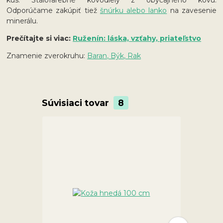
kus. Stálofarebné kovodiely z obyčajného kovu.
Odporúčame zakúpiť tiež
šnúrku alebo lanko
na zavesenie
minerálu.
Prečítajte si viac:
Ruženín: láska, vzťahy, priateľstvo
Znamenie zverokruhu:
Baran, Býk, Rak
Súvisiaci tovar
8