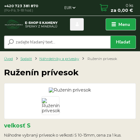
0
ks
+420 723 381 870
EUR
za
0,00 €
(Po-Pá, 9-18 hod.)
Menu
Hľadať
Úvod
Sodalit
Náhrdelníky a prívesky
Ruženín prívesok
Ruženín prívesok
veľkosť S
Náhodne vybraný prívesok o veľkosti S 10-15mm, cena za 1 kus.