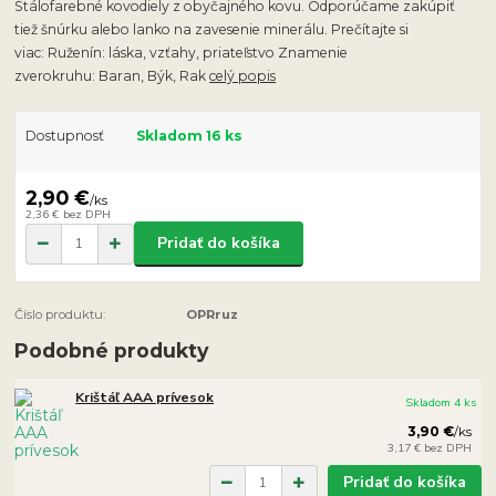
Stálofarebné kovodiely z obyčajného kovu. Odporúčame zakúpiť
tiež šnúrku alebo lanko na zavesenie minerálu. Prečítajte si
viac: Ruženín: láska, vzťahy, priateľstvo Znamenie
zverokruhu: Baran, Býk, Rak
celý popis
Dostupnosť
Skladom 16 ks
2,90 €
/
ks
2,36 €
bez DPH
Pridať do košíka
Číslo produktu:
OPRruz
Podobné produkty
Krištáľ AAA prívesok
Skladom 4 ks
3,90 €
/
ks
3,17 €
bez DPH
Pridať do košíka