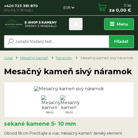
0
ks
+420 723 381 870
EUR
za
0,00 €
(Po-Pá, 9-18 hod.)
Menu
Hľadať
Úvod
Mesačný kameň
Náramky
Mesačný kameň sivý náramok
Mesačný kameň sivý náramok
sekané kamene 5- 10 mm
Obvod 18 cm Prečítajte si viac: Mesačný kameň: ženský element