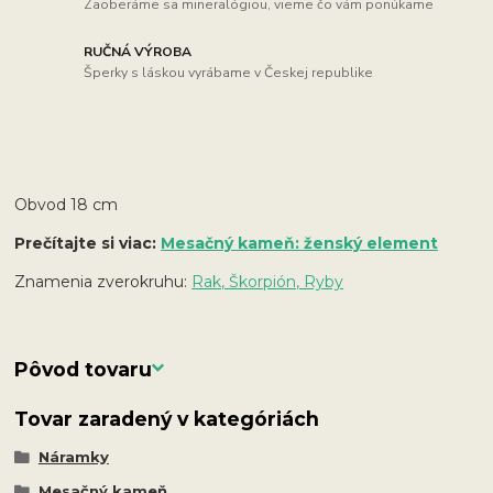
Zaoberáme sa mineralógiou, vieme čo vám ponúkame
RUČNÁ VÝROBA
Šperky s láskou vyrábame v Českej republike
Obvod 18 cm
Prečítajte si viac:
Mesačný kameň: ženský element
Znamenia zverokruhu:
Rak, Škorpión, Ryby
Pôvod tovaru
Tovar zaradený v kategóriách
Náramky
Mesačný kameň