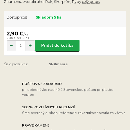
Znamenia zverokruhu: Rak, Škorpión, Ryby
celý popis
Dostupnosť
Skladom 5 ks
2,90 €
/
ks
2,36 €
bez DPH
Pridať do košíka
Číslo produktu:
SNRmesrs
POŠTOVNÉ ZADARMO
pri objednávke nad 40 € Slovenskou poštou pri platbe
vopred
100 % POZITÍVNYCH RECENZIÍ
Sme overený e-shop, referencie zákazníkov hovoria za všetko
PRAVÉ KAMENE