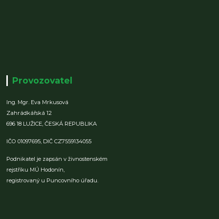
Provozovatel
Ing. Mgr. Eva Mrkusová
Zahrádkářská 12
696 18 LUŽICE,
ČESKÁ REPUBLIKA
IČO 01097695,
DIČ CZ7559134055
Podnikatel je zapsán v živnostenském
rejstříku MÚ Hodonín,
registrovaný u Puncovního úřadu.