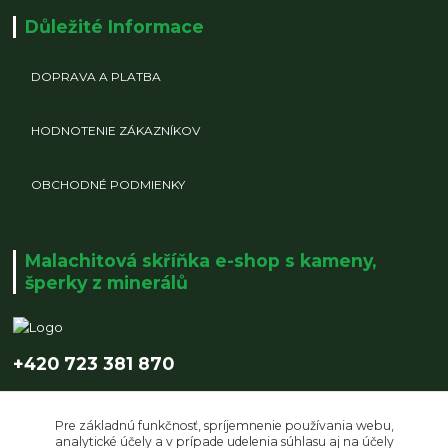
Důležité Informace
DOPRAVA A PLATBA
HODNOTENIE ZÁKAZNÍKOV
OBCHODNÉ PODMIENKY
Malachitová skříňka e-shop s kameny,
šperky z minerálů
+420 723 381 870
info@malachitovaskrinka.cz
Pre základnú funkčnosť, spríjemnenie používania webu,
analytické účely a v prípade udelenia súhlasu aj na účely