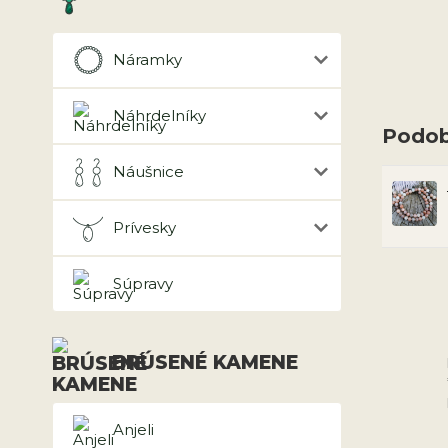
Náramky
Náhrdelníky
Podob
Náušnice
Prívesky
Súpravy
BRÚSENÉ KAMENE
Anjeli