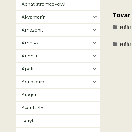
Achát stromčekový
Tovar
Akvamarín
Náhr
Amazonit
Ametyst
Náhr
Angelit
Apatit
Aqua aura
Aragonit
Avanturín
Baryt