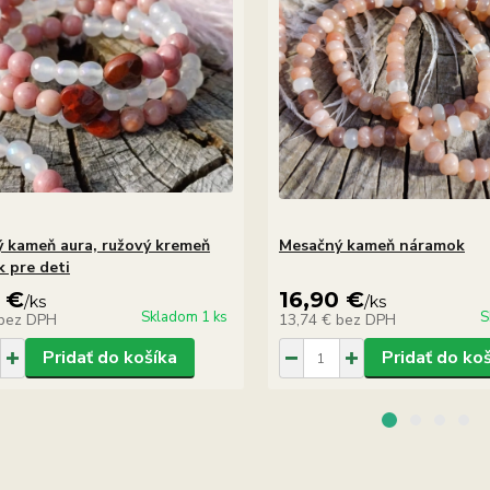
 kameň aura, ružový kremeň
Mesačný kameň náramok
 pre deti
 €
16,90 €
/
ks
/
ks
Skladom 1 ks
S
bez DPH
13,74 €
bez DPH
Pridať do košíka
Pridať do ko