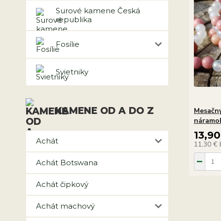
Surové kamene Česká
republika
Fosílie
Svietniky
KAMENE OD A DO Z
Mesačný
náramok
13,90
Achát
11,30 €
Achát Botswana
Achát čipkový
Achát machový