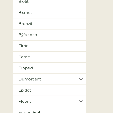
Biotit
Bismut
Bronzit
Býčie oko
Citrín
Čaroit
Diopsid
Dumortierit
Epidot
Fluorit
Fosfosiderit