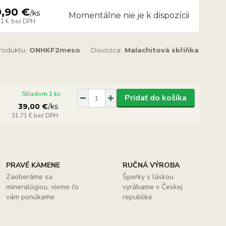
9,90 €
/
ks
Momentálne nie je k dispozícii
31 €
bez DPH
produktu:
ONHKF2meso
Dovozca:
Malachitová skříňka
Skladom 1 ks
Pridať do košíka
39,00 €
/
ks
31,71 €
bez DPH
PRAVÉ KAMENE
RUČNÁ VÝROBA
Zaoberáme sa
Šperky s láskou
mineralógiou, vieme čo
vyrábame v Českej
vám ponúkame
republike