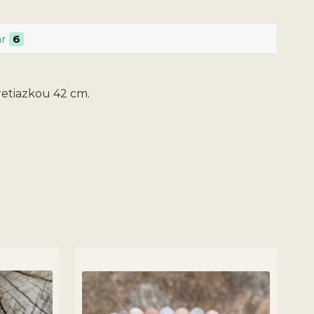
ar
6
retiazkou 42 cm.