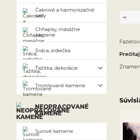
Čakrové a harmonizačné
sady
Chňapky, masážne
kamene
Fazetova
Srdca, srdiečka
Prečítaj
Znameni
Ťažítka, dekorácie
Tromlované kamene
Súvisi
NEOPRACOVANÉ
KAMENE
Surové kamene