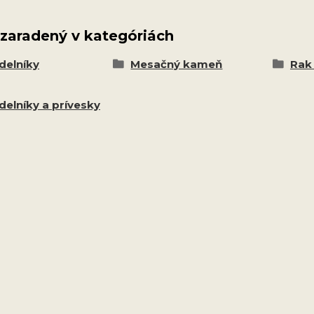
 zaradený v kategóriách
delníky
Mesačný kameň
Rak 
delníky a prívesky