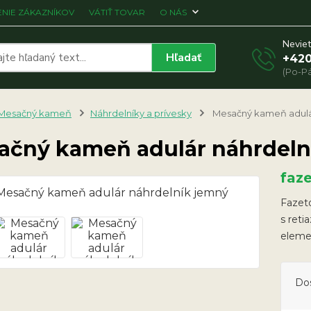
NIE ZÁKAZNÍKOV
VÁTIŤ TOVAR
O NÁS
Neviet
Hľadať
+420
(Po-Pá
Mesačný kameň
Náhrdelníky a prívesky
Mesačný kameň adulá
ačný kameň adulár náhrdeln
faz
Fazeto
s reti
eleme
Do