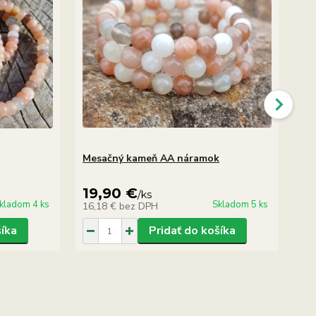
Mesačný kameň AA náramok
Me
19,90 €
7
/
ks
kladom 4 ks
Skladom 5 ks
16,18 €
bez DPH
6,
šíka
Pridať do košíka