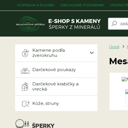
DOPRAVA A PLATBA
OBCHODNÉ PODMIENKY
HODNOTE
Úvod
Kamene podľa
zverokruhu
Mes
Darčekové poukazy
Darčekové krabičky a
vrecká
Kože, struny
ŠPERKY