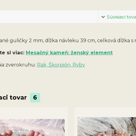
Súvisiaci tov
né guličky 2 mm, dĺžka návleku 39 cm, celková dĺžka s 
te si viac:
Mesačný kameň: ženský element
a zverokruhu:
Rak, Škorpión, Ryby
aci tovar
6