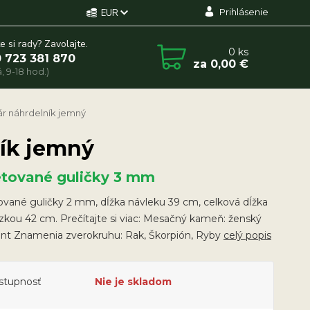
Prihlásenie
EUR
e si rady? Zavolajte.
0
ks
 723 381 870
za
0,00 €
, 9-18 hod.)
r náhrdelník jemný
ík jemný
etované guličky 3 mm
vané guličky 2 mm, dĺžka návleku 39 cm, celková dĺžka
azkou 42 cm. Prečítajte si viac: Mesačný kameň: ženský
nt Znamenia zverokruhu: Rak, Škorpión, Ryby
celý popis
stupnosť
Nie je skladom