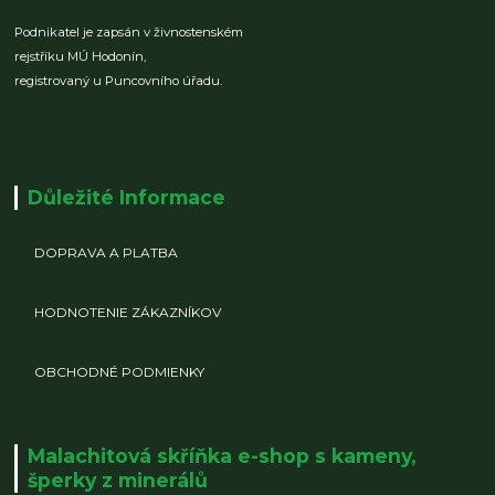
Podnikatel je zapsán v živnostenském
rejstříku MÚ Hodonín,
registrovaný u Puncovního úřadu.
Důležité Informace
DOPRAVA A PLATBA
HODNOTENIE ZÁKAZNÍKOV
OBCHODNÉ PODMIENKY
Malachitová skříňka e-shop s kameny,
šperky z minerálů