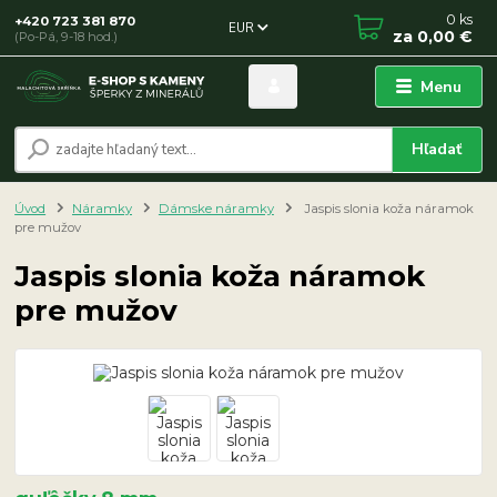
0
ks
+420 723 381 870
EUR
za
0,00 €
(Po-Pá, 9-18 hod.)
Menu
Hľadať
Úvod
Náramky
Dámske náramky
Jaspis slonia koža náramok
pre mužov
Jaspis slonia koža náramok
pre mužov