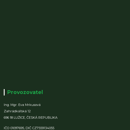
Provozovatel
Ing. Mgr. Eva Mrkusová
Zahrádkářská 12
696 18 LUŽICE,
ČESKÁ REPUBLIKA
IČO 01097695,
DIČ CZ7559134055