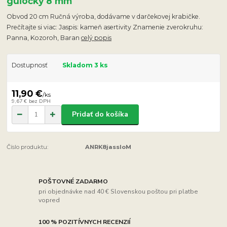
guľôčky 8 mm
Obvod 20 cm Ručná výroba, dodávame v darčekovej krabičke.
Prečítajte si viac: Jaspis: kameň asertivity Znamenie zverokruhu:
Panna, Kozoroh, Baran
celý popis
Dostupnosť
Skladom 3 ks
11,90 €
/
ks
9,67 €
bez DPH
Pridať do košíka
Číslo produktu:
ANRK8jassloM
POŠTOVNÉ ZADARMO
pri objednávke nad 40 € Slovenskou poštou pri platbe
vopred
100 % POZITÍVNYCH RECENZIÍ