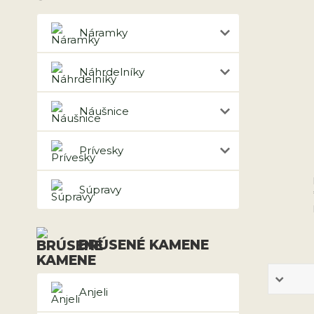
Náramky
Náhrdelníky
Náušnice
Prívesky
Súpravy
BRÚSENÉ KAMENE
Anjeli