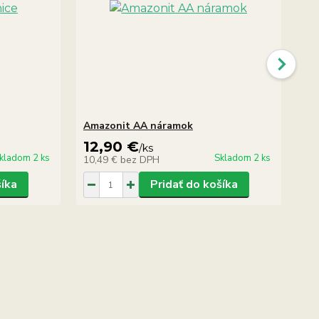
Amazonit AA náramok
Ama
12,90 €
6
/
ks
kladom 2 ks
Skladom 2 ks
10,49 €
bez DPH
5,
šíka
Pridať do košíka