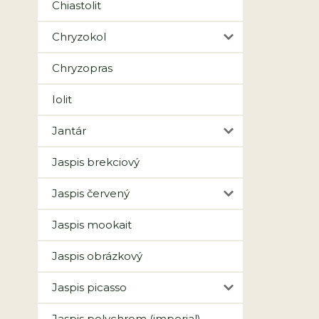
Chiastolit
Chryzokol
Chryzopras
Iolit
Jantár
Jaspis brekciový
Jaspis červený
Jaspis mookait
Jaspis obrázkový
Jaspis picasso
Jaspis polychrom (imperial)