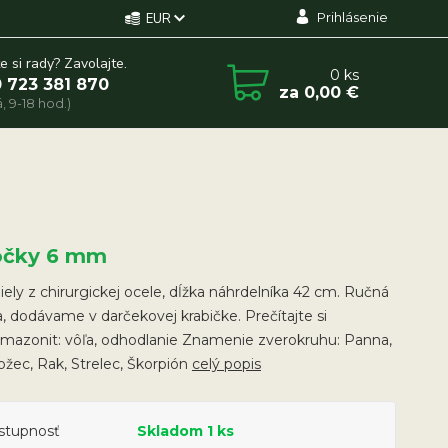
Prihlásenie
EUR
e si rady? Zavolajte.
0
ks
 723 381 870
za
0,00 €
, 9-18 hod.)
ôčky 6 mm
ely z chirurgickej ocele, dĺžka náhrdelníka 42 cm. Ručná
, dodávame v darčekovej krabičke. Prečítajte si
Amazonit: vôľa, odhodlanie Znamenie zverokruhu: Panna,
žec, Rak, Strelec, Škorpión
celý popis
stupnosť
Skladom 1 ks