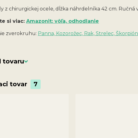
y z chirurgickej ocele, dĺžka náhrdelníka 42 cm. Ručná
te si viac:
Amazonit: vôľa, odhodlanie
ie zverokruhu:
Panna, Kozorožec, Rak, Strelec, Škorpión
 tovaru
aci tovar
7