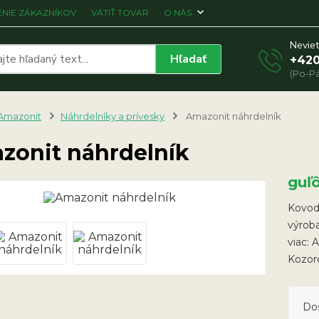
NIE ZÁKAZNÍKOV
VÁTIŤ TOVAR
O NÁS
Neviet
Hľadať
+420
(Po-Pá
Amazonit
Náhrdelníky a prívesky
Amazonit náhrdelník
zonit náhrdelník
guľ
Kovodi
výroba
viac: 
Kozoro
Do