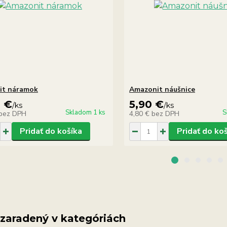
it náramok
Amazonit náušnice
0 €
5,90 €
/
ks
/
ks
Skladom 1 ks
S
bez DPH
4,80 €
bez DPH
Pridať do košíka
Pridať do ko
 zaradený v kategóriách