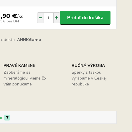
2,90 €
/
ks
Pridať do košíka
75 €
bez DPH
produktu:
ANHK6ama
PRAVÉ KAMENE
RUČNÁ VÝROBA
Zaoberáme sa
Šperky s láskou
mineralógiou, vieme čo
vyrábame v Českej
vám ponúkame
republike
ar
7