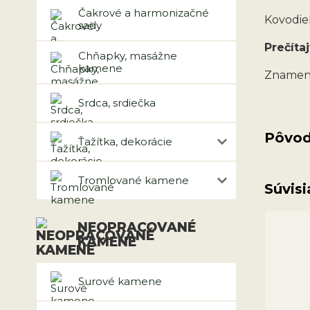
Čakrové a harmonizačné
Kovodiel
sady
Prečítaj
Chňapky, masážne
kamene
Znamen
Srdca, srdiečka
Pôvod
Ťažítka, dekorácie
Tromlované kamene
Súvisi
NEOPRACOVANÉ
KAMENE
Surové kamene