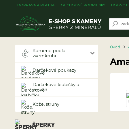
DOPRAVA A PLATBA
OBCHODNÉ PODMIENKY
HODNOTE
Úvod
Kamene podľa
zverokruhu
Ama
Darčekové poukazy
Darčekové krabičky a
vrecká
Kože, struny
ŠPERKY