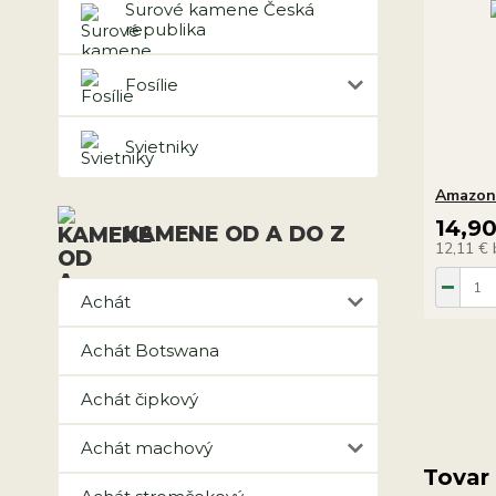
Surové kamene Česká
republika
Fosílie
Svietniky
Amazon
14,9
KAMENE OD A DO Z
12,11 €
Achát
Achát Botswana
Achát čipkový
Achát machový
Tovar