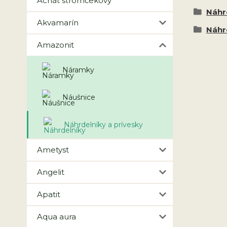
Achát stromčekový
Náhr
Akvamarín
Náhr
Amazonit
Náramky
Náušnice
Náhrdelníky a prívesky
Ametyst
Angelit
Apatit
Aqua aura