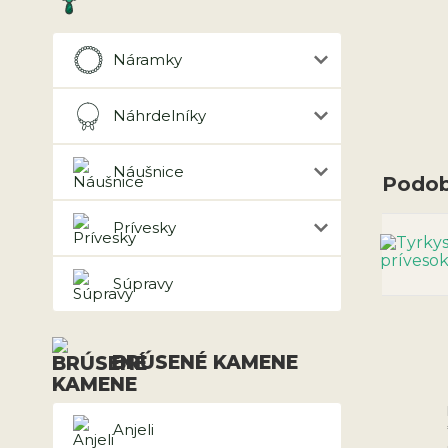
Náramky
Náhrdelníky
Náušnice
Podob
Prívesky
Súpravy
BRÚSENÉ KAMENE
Anjeli