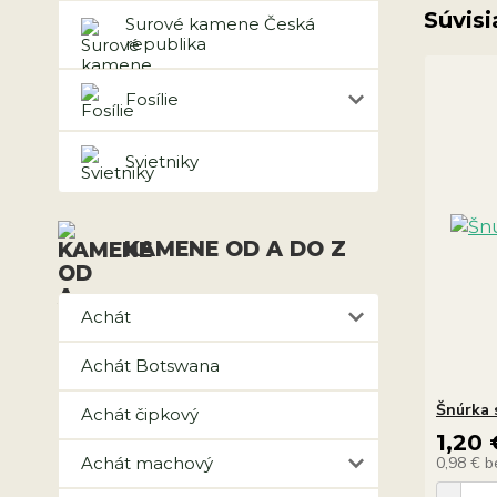
Súvisi
Surové kamene Česká
republika
Fosílie
Svietniky
KAMENE OD A DO Z
Achát
Achát Botswana
Šnúrka 
Achát čipkový
1,20 
Achát machový
0,98 €
b