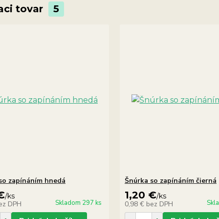
aci tovar
5
so zapínáním hnedá
Šnúrka so zapínáním čierná
€
1,20 €
/
ks
/
ks
Skladom 297 ks
Skl
ez DPH
0,98 €
bez DPH