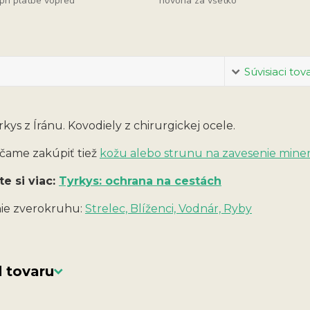
pri platbe vopred
hovoria za všetko
Súvisiaci tov
rkys z Íránu. Kovodiely z chirurgickej ocele.
ame zakúpiť tiež
kožu alebo strunu na zavesenie mine
te si viac:
Tyrkys: ochrana na cestách
ie zverokruhu:
Strelec, Blíženci, Vodnár, Ryby
 tovaru