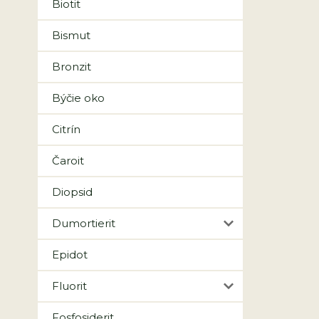
Biotit
Bismut
Bronzit
Býčie oko
Citrín
Čaroit
Diopsid
Dumortierit
Epidot
Fluorit
Fosfosiderit