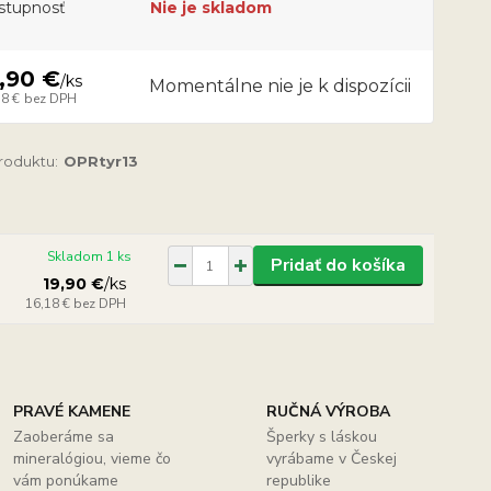
stupnosť
Nie je skladom
,90 €
/
ks
Momentálne nie je k dispozícii
18 €
bez DPH
produktu:
OPRtyr13
Skladom 1 ks
Pridať do košíka
19,90 €
/
ks
16,18 €
bez DPH
PRAVÉ KAMENE
RUČNÁ VÝROBA
Zaoberáme sa
Šperky s láskou
mineralógiou, vieme čo
vyrábame v Českej
vám ponúkame
republike