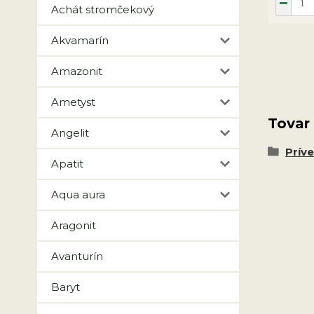
Achát stromčekový
Akvamarín
Amazonit
Ametyst
Tovar
Angelit
Prív
Apatit
Aqua aura
Aragonit
Avanturín
Baryt