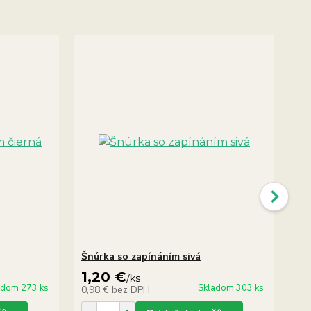
Šnúrka so zapínáním sivá
Ko
1,20 €
1
/
ks
adom 273 ks
Skladom 303 ks
0,98 €
bez DPH
1,