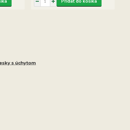
šíka
Pridať do košíka
vesky s úchytom