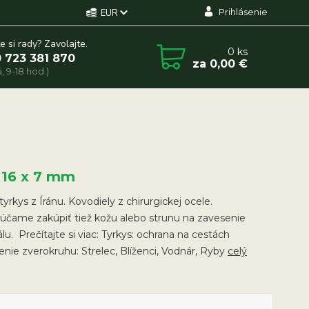
Prihlásenie
EUR
e si rady? Zavolajte.
0
ks
 723 381 870
za
0,00 €
, 9-18 hod.)
 16 x 7 mm
tyrkys z Íránu. Kovodiely z chirurgickej ocele.
účame zakúpiť tiež kožu alebo strunu na zavesenie
lu. Prečítajte si viac: Tyrkys: ochrana na cestách
ie zverokruhu: Strelec, Blíženci, Vodnár, Ryby
celý