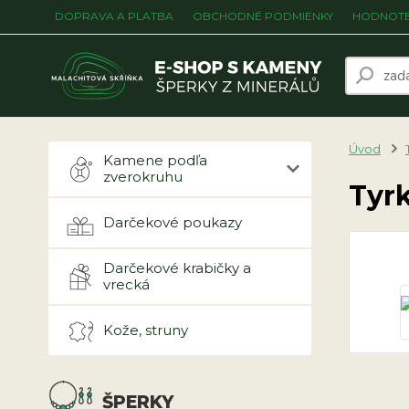
DOPRAVA A PLATBA
OBCHODNÉ PODMIENKY
HODNOTE
Úvod
Kamene podľa
zverokruhu
Tyr
Darčekové poukazy
Darčekové krabičky a
vrecká
Kože, struny
ŠPERKY