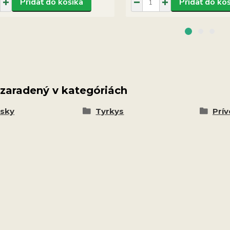
Pridať do košíka
Pridať do ko
 zaradený v kategóriách
esky
Tyrkys
Prí