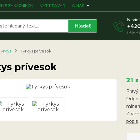
NIE ZÁKAZNÍKOV
VÁTIŤ TOVAR
O NÁS
Neviet
Hľadať
+420
(Po-Pá
Tyrkys
Tyrkys prívesok
kys prívesok
21 x
Pravý 
Odpor
minerá
Znamen
popis