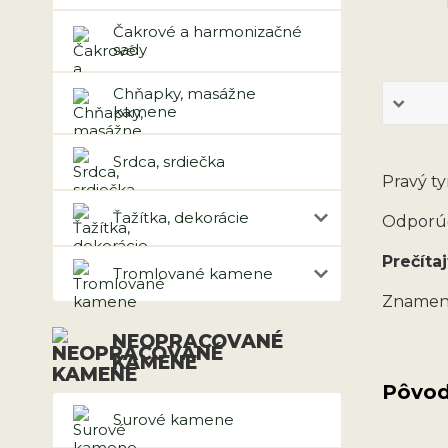
Čakrové a harmonizačné
sady
Chňapky, masážne
kamene
Srdca, srdiečka
Pravý ty
Ťažítka, dekorácie
Odporúč
Prečítaj
Tromlované kamene
Znamen
NEOPRACOVANÉ
KAMENE
Pôvod
Surové kamene