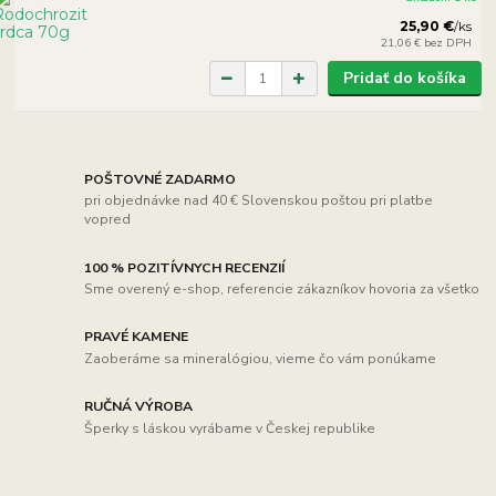
25,90 €
/
ks
21,06 €
bez DPH
Pridať do košíka
POŠTOVNÉ ZADARMO
pri objednávke nad 40 € Slovenskou poštou pri platbe
vopred
100 % POZITÍVNYCH RECENZIÍ
Sme overený e-shop, referencie zákazníkov hovoria za všetko
PRAVÉ KAMENE
Zaoberáme sa mineralógiou, vieme čo vám ponúkame
RUČNÁ VÝROBA
Šperky s láskou vyrábame v Českej republike