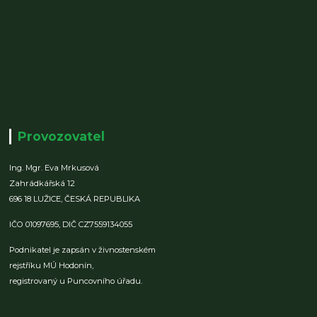
Provozovatel
Ing. Mgr. Eva Mrkusová
Zahrádkářská 12
696 18 LUŽICE,
ČESKÁ REPUBLIKA
IČO 01097695,
DIČ CZ7559134055
Podnikatel je zapsán v živnostenském
rejstříku MÚ Hodonín,
registrovaný u Puncovního úřadu.