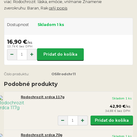
viac: Rodochrozit: láska, emócie, vnímanie Znamenie
zverokruhu: Baran, Rak
celý popis
Dostupnosť
Skladom 1 ks
16,90 €
/
ks
13,74 €
bez DPH
Pridať do košíka
Číslo produktu:
OSRrodchr11
Podobné produkty
Rodochrozit srdca 117g
Skladom 1 ks
42,90 €
/
ks
34,88 €
bez DPH
Pridať do košíka
Rodochrozit srdca 70g
Skladom 1 ks