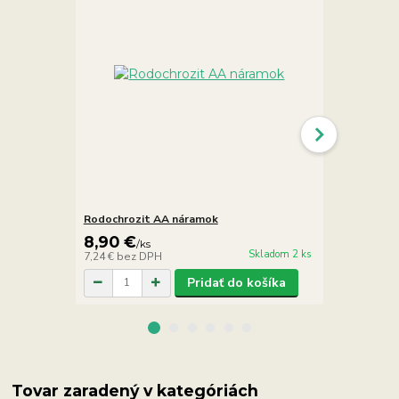
Rodochrozit AA náramok
Rodochrozit
8,90 €
18,00 €
/
ks
/
Skladom 2 ks
7,24 €
bez DPH
14,63 €
bez 
Pridať do košíka
Tovar zaradený v kategóriách