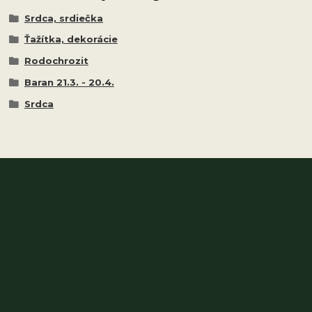
Srdca, srdiečka
Ťažítka, dekorácie
Rodochrozit
Baran 21.3. - 20.4.
Srdca