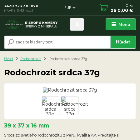
0
ks
+420 723 381 870
EUR
za
0,00 €
(Po-Pá, 9-18 hod.)
Menu
Hľadať
Úvod
Rodochrozit
Rodochrozit srdca 37g
Rodochrozit srdca 37g
39 x 37 x 16 mm
Srdca zo svetlého rodochrozitu z Peru, kvalita AA Prečítajte si