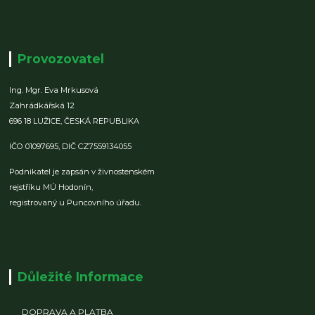
Provozovatel
Ing. Mgr. Eva Mrkusová
Zahrádkářská 12
696 18 LUŽICE,
ČESKÁ REPUBLIKA
IČO 01097695,
DIČ CZ7559134055
Podnikatel je zapsán v živnostenském
rejstříku MÚ Hodonín,
registrovaný u Puncovního úřadu.
Důležité Informace
DOPRAVA A PLATBA