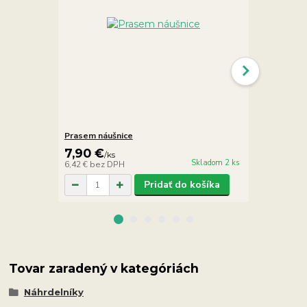
Prasem náušnice
Prasem náuš
7,90 €
5,90 €
/
ks
/
ks
Skladom 2 ks
6,42 €
bez DPH
4,80 €
bez D
Pridať do košíka
Tovar zaradený v kategóriách
Náhrdelníky