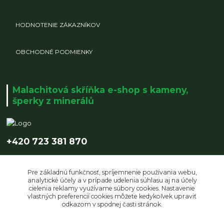
HODNOTENIE ZÁKAZNÍKOV
OBCHODNÉ PODMIENKY
Malachitová skříňka e-shop s kameny,
šperky z minerálů
+420 723 381 870
info@malachitovaskrinka.cz
Pre základnú funkčnosť, spríjemnenie používania webu,
analytické účely a v prípade udelenia súhlasu aj na účely
cielenia reklamy využívame súbory cookies. Nastavenie
vlastných preferencií cookies môžete kedykoľvek upraviť
odkazom v spodnej časti stránok.