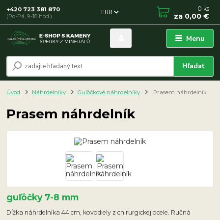
0
ks
+420 723 381 870
EUR
za
0,00 €
(Po-Pá, 9-18 hod.)
Menu
Hľadať
Úvod
Náhrdelníky
Guľôčkové náhrdelníky
Prasem náhrdelník
Prasem náhrdelník
guľôčky 7-8 mm
Dĺžka náhrdelníka 44 cm, kovodiely z chirurgickej ocele. Ručná