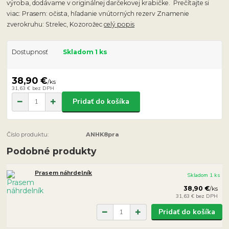
výroba, dodávame v originálnej darčekovej krabičke. Prečítajte si
viac: Prasem: očista, hľadanie vnútorných rezerv Znamenie
zverokruhu: Strelec, Kozorožec
celý popis
Dostupnosť
Skladom 1 ks
38,90 €
/
ks
31,63 €
bez DPH
Pridať do košíka
Číslo produktu:
ANHK8pra
Podobné produkty
Prasem náhrdelník
Skladom 1 ks
38,90 €
/
ks
31,63 €
bez DPH
Pridať do košíka