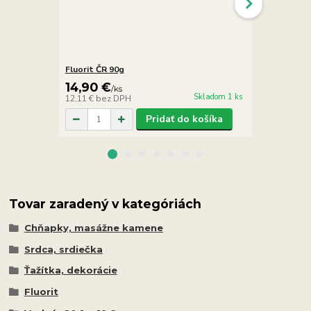
Fluorit ČR 90g
Fluorit lila
14,90 €
8,90 €
/
ks
/
k
Skladom 1 ks
12,11 €
bez DPH
7,24 €
bez D
Pridať do košíka
Tovar zaradený v kategóriách
Chňapky, masážne kamene
Srdca, srdiečka
Ťažítka, dekorácie
Fluorit