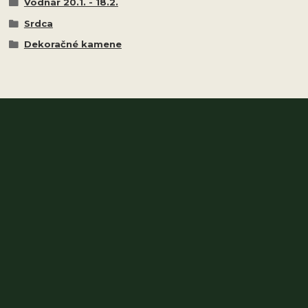
Vodnár 20.1. - 18.2.
Srdca
Dekoračné kamene