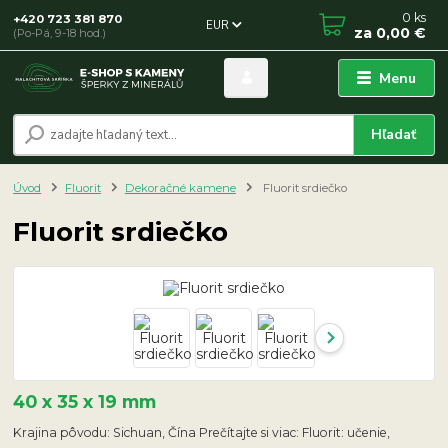
0
ks
+420 723 381 870
EUR
za
0,00 €
(Po-Pá, 9-18 hod.)
Menu
Hľadať
Úvod
Fluorit
Dekoračné kamene
Fluorit srdiečko
Fluorit srdiečko
40 x 35 x 19 mm
Krajina pôvodu: Sichuan, Čína Prečítajte si viac: Fluorit: učenie,