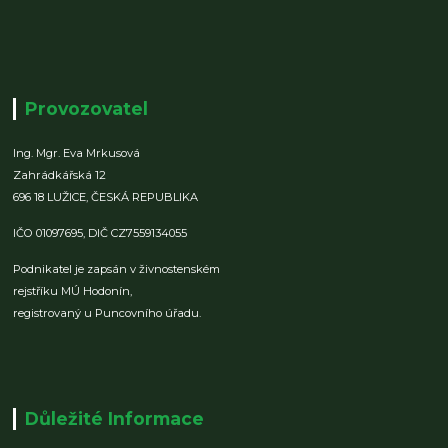
Provozovatel
Ing. Mgr. Eva Mrkusová
Zahrádkářská 12
696 18 LUŽICE,
ČESKÁ REPUBLIKA
IČO 01097695,
DIČ CZ7559134055
Podnikatel je zapsán v živnostenském
rejstříku MÚ Hodonín,
registrovaný u Puncovního úřadu.
Důležité Informace