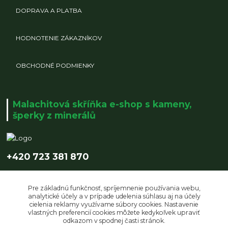
DOPRAVA A PLATBA
HODNOTENIE ZÁKAZNÍKOV
OBCHODNÉ PODMIENKY
Malachitová skříňka e-shop s kameny,
šperky z minerálů
+420 723 381 870
info@malachitovaskrinka.cz
Pre základnú funkčnosť, spríjemnenie používania webu,
analytické účely a v prípade udelenia súhlasu aj na účely
cielenia reklamy využívame súbory cookies. Nastavenie
vlastných preferencií cookies môžete kedykoľvek upraviť
odkazom v spodnej časti stránok.