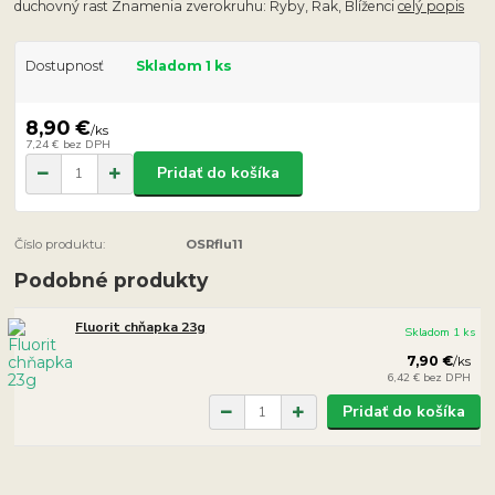
duchovný rast Znamenia zverokruhu: Ryby, Rak, Blíženci
celý popis
Dostupnosť
Skladom 1 ks
8,90 €
/
ks
7,24 €
bez DPH
Pridať do košíka
Číslo produktu:
OSRflu11
Podobné produkty
Fluorit chňapka 23g
Skladom 1 ks
7,90 €
/
ks
6,42 €
bez DPH
Pridať do košíka