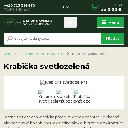
0
ks
+420 723 381 870
EUR
za
0,00 €
(Po-Pá, 9-18 hod.)
Menu
Hľadať
Úvod
Darčekové krabičky a vrecká
Krabička svetlozelená
Krabička svetlozelená
Jemná svetlozelená krabička pôsobí sviežo a elegantne. Je vhodná
ako darčekové balenie šperkov z minerálov aj bižutérie a zvýrazní ich