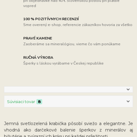
pri objednávke nad 40 € Slovenskou poštou pri platbe
vopred
100 % POZITÍVNYCH RECENZIÍ
Sme overený e-shop, referencie zákazníkov hovoria za všetko
PRAVÉ KAMENE
Zaoberáme sa mineralógiou, vieme čo vám ponúkame
RUČNÁ VÝROBA
Šperky s láskou vyrábame v Českej republike
Súvisiaci tovar
8
Jemná svetlozelená krabička pôsobí sviežo a elegantne. Je
vhodná ako darčekové balenie šperkov z minerálov aj
bižutérie a zvýrazní ich krásu pri každej príležitosti.