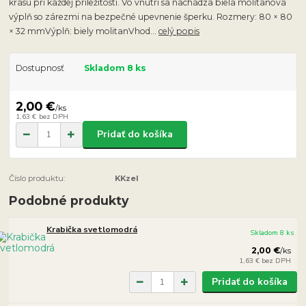
krásu pri každej príležitosti. Vo vnútri sa nachádza biela molitanová
výplň so zárezmi na bezpečné upevnenie šperku. Rozmery: 80 × 80
× 32 mmVýplň: biely molitanVhod...
celý popis
Dostupnosť
Skladom 8 ks
2,00 €
/
ks
1,63 €
bez DPH
Pridať do košíka
Číslo produktu:
KKzel
Podobné produkty
Krabička svetlomodrá
Skladom 8 ks
2,00 €
/
ks
1,63 €
bez DPH
Pridať do košíka