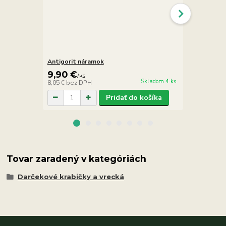
Antigorit náramok
Ametyst ná
9,90 €
16,90 €
/
ks
/
Skladom 4 ks
8,05 €
bez DPH
13,74 €
bez 
Pridať do košíka
Tovar zaradený v kategóriách
Darčekové krabičky a vrecká